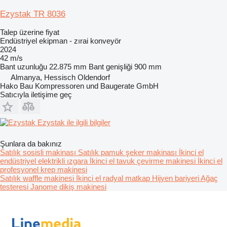
Ezystak TR 8036
Talep üzerine fiyat
Endüstriyel ekipman - zırai konveyör
2024
42 m/s
Bant uzunluğu
22.875 mm
Bant genişliği
900 mm
Almanya, Hessisch Oldendorf
Hako Bau Kompressoren und Baugerate GmbH
Satıcıyla iletişime geç
Ezystak ile ilgili bilgiler
Şunlara da bakınız
Satılık sosisli makinası
Satılık pamuk şeker makinası
İkinci el
endüstriyel elektrikli ızgara
İkinci el tavuk çevirme makinesi
İkinci el
profesyonel krep makinesi
Satılık waffle makinesi
İkinci el radyal matkap
Hijyen bariyeri
Ağaç
testeresi
Janome dikiş makinesi