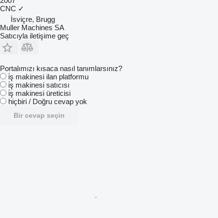
2007
CNC
✓
İsviçre, Brugg
Muller Machines SA
Satıcıyla iletişime geç
Portalımızı kısaca nasıl tanımlarsınız?
i̇ş makinesi ilan platformu
i̇ş makinesi satıcısı
i̇ş makinesi üreticisi
hiçbiri / Doğru cevap yok
Bir cevap seçin