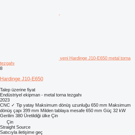
yeni Hardinge J10-E650 metal torna
tezgahı
8
Hardinge J10-E650
Talep üzerine fiyat
Endüstriyel ekipman - metal torna tezgahı
2023
CNC
✓
Tip
yatay
Maksimum dönüş uzunluğu
650 mm
Maksimum
dönüş çapı
399 mm
Milden tablaya mesafe
650 mm
Güç
32 kW
Gerilim
380
Üretildiği ülke
Çin
Çin
Straight Source
Satıcıyla iletişime geç