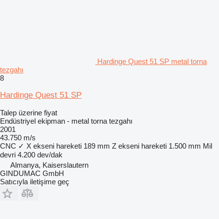
Hardinge Quest 51 SP metal torna
tezgahı
8
Hardinge Quest 51 SP
Talep üzerine fiyat
Endüstriyel ekipman - metal torna tezgahı
2001
43.750 m/s
CNC
✓
X ekseni hareketi
189 mm
Z ekseni hareketi
1.500 mm
Mil
devri
4.200 dev/dak
Almanya, Kaiserslautern
GINDUMAC GmbH
Satıcıyla iletişime geç