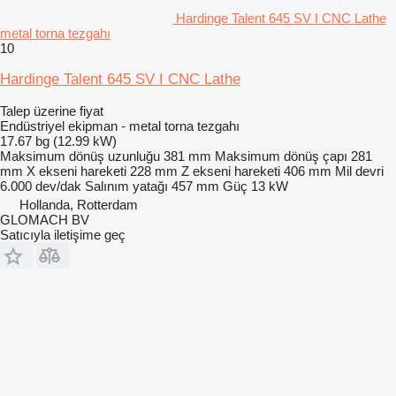
Hardinge Talent 645 SV I CNC Lathe
metal torna tezgahı
10
Hardinge Talent 645 SV I CNC Lathe
Talep üzerine fiyat
Endüstriyel ekipman - metal torna tezgahı
17.67 bg (12.99 kW)
Maksimum dönüş uzunluğu
381 mm
Maksimum dönüş çapı
281
mm
X ekseni hareketi
228 mm
Z ekseni hareketi
406 mm
Mil devri
6.000 dev/dak
Salınım yatağı
457 mm
Güç
13 kW
Hollanda, Rotterdam
GLOMACH BV
Satıcıyla iletişime geç