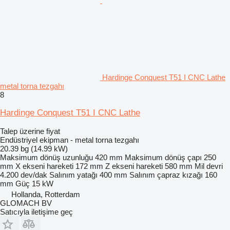
Hardinge Conquest T51 I CNC Lathe
metal torna tezgahı
8
Hardinge Conquest T51 I CNC Lathe
Talep üzerine fiyat
Endüstriyel ekipman - metal torna tezgahı
20.39 bg (14.99 kW)
Maksimum dönüş uzunluğu
420 mm
Maksimum dönüş çapı
250
mm
X ekseni hareketi
172 mm
Z ekseni hareketi
580 mm
Mil devri
4.200 dev/dak
Salınım yatağı
400 mm
Salınım çapraz kızağı
160
mm
Güç
15 kW
Hollanda, Rotterdam
GLOMACH BV
Satıcıyla iletişime geç