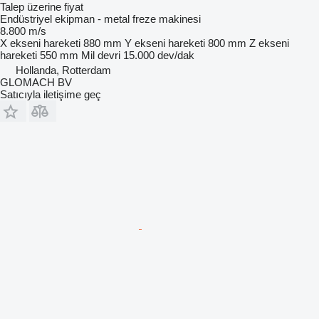
Talep üzerine fiyat
Endüstriyel ekipman - metal freze makinesi
8.800 m/s
X ekseni hareketi
880 mm
Y ekseni hareketi
800 mm
Z ekseni
hareketi
550 mm
Mil devri
15.000 dev/dak
Hollanda, Rotterdam
GLOMACH BV
Satıcıyla iletişime geç