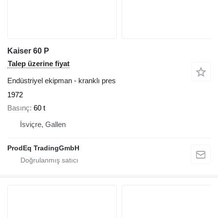
Kaiser 60 P
Talep üzerine fiyat
Endüstriyel ekipman - kranklı pres
1972
Basınç
60 t
İsviçre, Gallen
ProdEq TradingGmbH