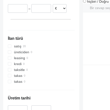
hiçbiri / Doğr
Bir cevap se
–
İlan türü
satış
üreticiden
leasing
kredi
taksitle
takas
takas
Üretim tarihi
–