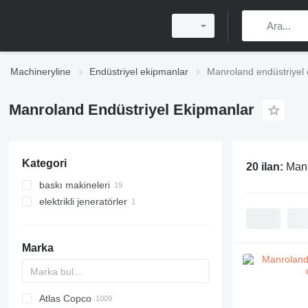
Machineryline
Endüstriyel ekipmanlar
Manroland endüstriyel
Manroland Endüstriyel Ekipmanlar
Kategori
20 ilan:
Manr
baskı makineleri
elektrikli jeneratörler
ofset baskı makineleri
son baskı makineleri
gaz jeneratörler
baskı öncesi ekipmanları
perfore makineleri
Marka
yazılım
Atlas Copco
PDS
APD
AB
Ensis
VZ
AG3