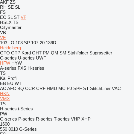
AKF
ZS
RH
SE
SL
FS
EC
SL
ST
VF
HSLX
TS
Citymaster
VB
VF
103 LO
103 SP
107-20
136D
Heidelberg
GTO
GTP
Kord
OHT
PM
QM
SM
Stahlfolder
Suprasetter
C-series
U-series
UWF
HFW
HYW
A-series
FXS
H-series
TS
Kal
Profi
EB
EU
WT
AC
AFC
BQ
CCR
CRF
HMU
MC
PJ
SPF
ST
StitchLiner
VAC
HKN
VMX
TS
H-series
i-Series
PW
G-series
P-series
R-series
T-series
VHP
XHP
1600
550
8010
G-Series