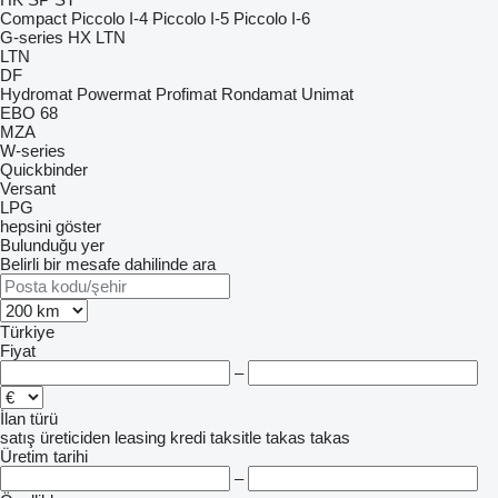
Compact
Piccolo I-4
Piccolo I-5
Piccolo I-6
G-series
HX
LTN
LTN
DF
Hydromat
Powermat
Profimat
Rondamat
Unimat
EBO 68
MZA
W-series
Quickbinder
Versant
LPG
hepsini göster
Bulunduğu yer
Belirli bir mesafe dahilinde ara
Türkiye
Fiyat
–
İlan türü
satış
üreticiden
leasing
kredi
taksitle
takas
takas
Üretim tarihi
–