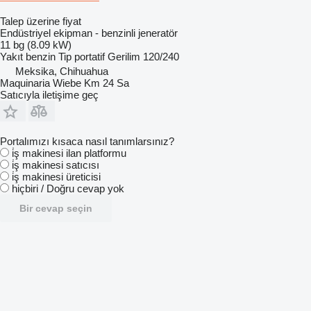
Talep üzerine fiyat
Endüstriyel ekipman - benzinli jeneratör
11 bg (8.09 kW)
Yakıt
benzin
Tip
portatif
Gerilim
120/240
Meksika, Chihuahua
Maquinaria Wiebe Km 24 Sa
Satıcıyla iletişime geç
Portalımızı kısaca nasıl tanımlarsınız?
i̇ş makinesi ilan platformu
i̇ş makinesi satıcısı
i̇ş makinesi üreticisi
hiçbiri / Doğru cevap yok
Bir cevap seçin