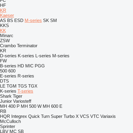
FC
HF
KR
Kaeser
AS
BS
ESD
M-series
SK
SM
KKS
KK
Minarc
ZSW
Crambo
Terminator
KR
D-series
K-series
L-series
M-series
FW
B-series
HD
MIC
PGG
500
600
E-series
R-series
DTS
LE
TGM
TGS
TGX
K-series
T-series
Shark
Tiger
Junior
Variosteff
MH 400 P
MH 500 W
MH 600 E
RB
HQR
Integrex
Quick Turn
Super Turbo X
VCS
VTC
Variaxis
McCulloch
Sprinter
LBV
MC
SB