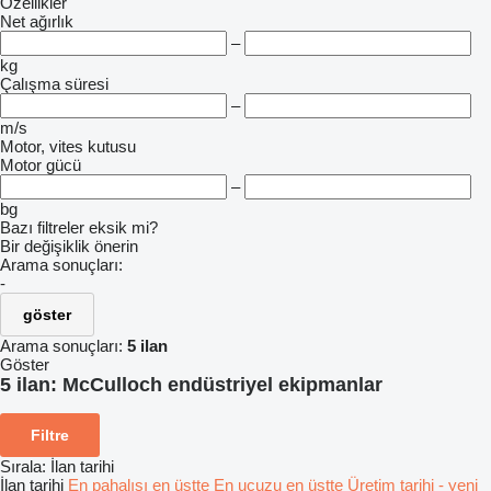
Özellikler
Net ağırlık
–
kg
Çalışma süresi
–
m/s
Motor, vites kutusu
Motor gücü
–
bg
Bazı filtreler eksik mi?
Bir değişiklik önerin
Arama sonuçları:
-
göster
Arama sonuçları:
5 ilan
Göster
5 ilan:
McCulloch endüstriyel ekipmanlar
Filtre
Sırala
:
İlan tarihi
İlan tarihi
En pahalısı en üstte
En ucuzu en üstte
Üretim tarihi - yeni