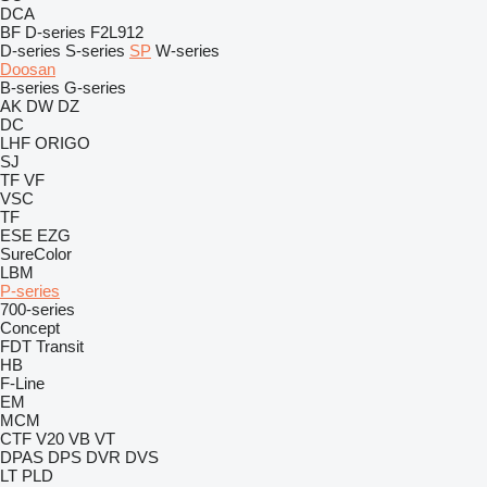
DCA
BF
D-series
F2L912
D-series
S-series
SP
W-series
Doosan
B-series
G-series
AK
DW
DZ
DC
LHF
ORIGO
SJ
TF
VF
VSC
TF
ESE
EZG
SureColor
LBM
P-series
700-series
Concept
FDT
Transit
HB
F-Line
EM
MCM
CTF
V20
VB
VT
DPAS
DPS
DVR
DVS
LT
PLD