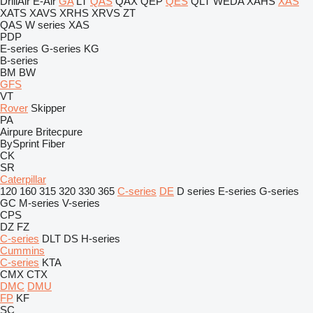
DrillAir
E-Air
GA
LT
QAS
QAX
QEP
QES
QLT
WEDA
XAHS
XAS
XATS
XAVS
XRHS
XRVS
ZT
QAS
W series
XAS
PDP
E-series
G-series
KG
B-series
BM
BW
GFS
VT
Rover
Skipper
PA
Airpure
Britecpure
BySprint Fiber
CK
SR
Caterpillar
120
160
315
320
330
365
C-series
DE
D series
E-series
G-series
GC
M-series
V-series
CPS
DZ
FZ
C-series
DLT
DS
H-series
Cummins
C-series
KTA
CMX
CTX
DMC
DMU
FP
KF
SC