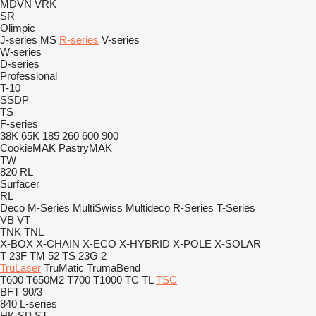
MDVN
VRK
SR
Olimpic
J-series
MS
R-series
V-series
W-series
D-series
Professional
T-10
SSDP
TS
F-series
38K
65K
185
260
600
900
CookieMAK
PastryMAK
TW
820
RL
Surfacer
RL
Deco
M-Series
MultiSwiss
Multideco
R-Series
T-Series
VB
VT
TNK
TNL
X-BOX
X-CHAIN
X-ECO
X-HYBRID
X-POLE
X-SOLAR
T 23F
TM 52
TS 23G 2
TruLaser
TruMatic
TrumaBend
T600
T650M2
T700
T1000
TC
TL
TSC
BFT 90/3
840
L-series
HK
SP
ST