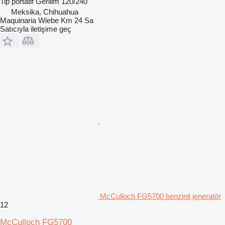
Tip
portatif
Gerilim
120/240
Meksika, Chihuahua
Maquinaria Wiebe Km 24 Sa
Satıcıyla iletişime geç
McCulloch FG5700 benzinli jeneratör
12
McCulloch FG5700