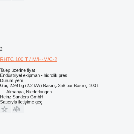
2
RHTC 100 T / M/H-M/C-2
Talep üzerine fiyat
Endüstriyel ekipman - hidrolik pres
Durum
yeni
Güç
2.99 bg (2.2 kW)
Basınç
258 bar
Basınç
100 t
Almanya, Niederlangen
Heinz Sanders GmbH
Satıcıyla iletişime geç