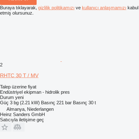
Buraya tıklayarak,
gizlilik politikamızı
ve
kullanıcı anlaşmamızı
kabul
etmiş olursunuz.
2
RHTC 30 T / MV
Talep üzerine fiyat
Endüstriyel ekipman - hidrolik pres
Durum
yeni
Güç
3 bg (2.21 kW)
Basınç
221 bar
Basınç
30 t
Almanya, Niederlangen
Heinz Sanders GmbH
Satıcıyla iletişime geç