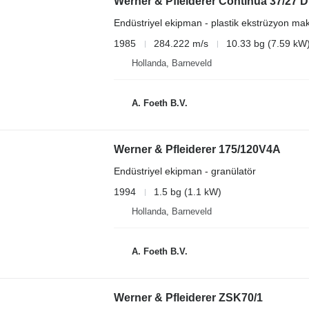
Werner & Pfleiderer Continua 37/27 D
Endüstriyel ekipman - plastik ekstrüzyon mak
1985
284.222 m/s
10.33 bg (7.59 kW
Hollanda, Barneveld
A. Foeth B.V.
Werner & Pfleiderer 175/120V4A
Endüstriyel ekipman - granülatör
1994
1.5 bg (1.1 kW)
Hollanda, Barneveld
A. Foeth B.V.
Werner & Pfleiderer ZSK70/1