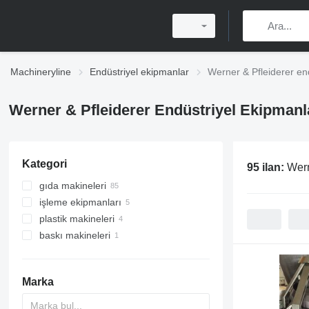
Machineryline
Endüstriyel ekipmanlar
Werner & Pfleiderer en
Werner & Pfleiderer Endüstriyel Ekipmanl
Kategori
95 ilan:
Wern
gıda makineleri
işleme ekipmanları
fırın makineleri
plastik makineleri
şekerleme ekipmanları
karıştırma ekipmanları
hamur bölücüler
baskı makineleri
granülatörler
plastik ekstrüzyon makineleri
hamur yoğurma makineleri
kruvasan makineleri
son baskı makineleri
katlı fırınlar
hamur kalıplama makineleri
zarf besleme makineleri
Marka
hamur açma makineleri
döner fırınlar