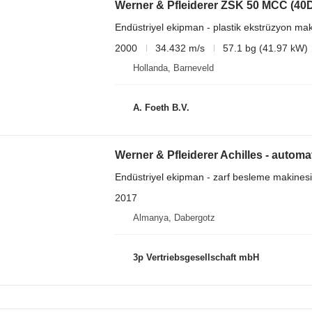
Werner & Pfleiderer ZSK 50 MCC (40
Endüstriyel ekipman - plastik ekstrüzyon mak
2000
34.432 m/s
57.1 bg (41.97 kW)
Hollanda, Barneveld
A. Foeth B.V.
Werner & Pfleiderer Achilles - automat
Endüstriyel ekipman - zarf besleme makinesi
2017
Almanya, Dabergotz
3p Vertriebsgesellschaft mbH