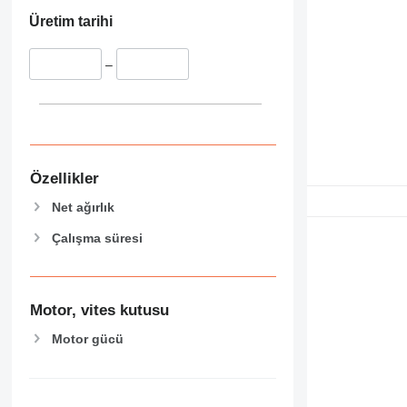
Üretim tarihi
–
Özellikler
Net ağırlık
Çalışma süresi
Motor, vites kutusu
Motor gücü