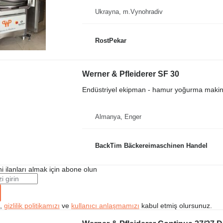
Ukrayna, m.Vynohradiv
RostPekar
Werner & Pfleiderer SF 30
Endüstriyel ekipman - hamur yoğurma makin
Almanya, Enger
BackTim Bäckereimaschinen Handel
i ilanları almak için abone olun
k,
gizlilik politikamızı
ve
kullanıcı anlaşmamızı
kabul etmiş olursunuz.