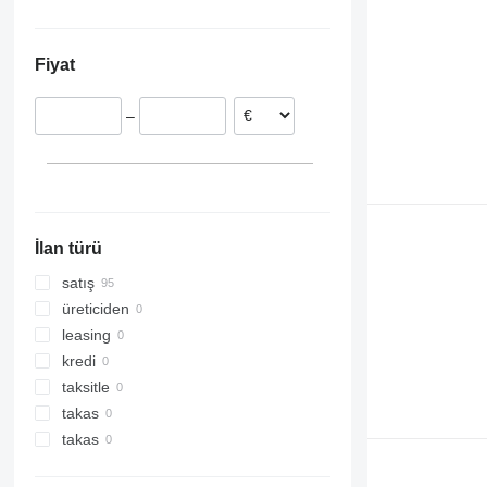
Hollanda
Ukrayna
Hırvatistan
Fiyat
Estonya
–
İlan türü
satış
üreticiden
leasing
kredi
taksitle
takas
takas