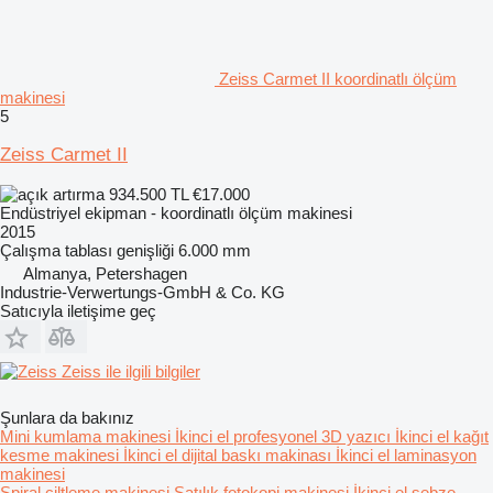
Zeiss Carmet II koordinatlı ölçüm
makinesi
5
Zeiss Carmet II
934.500 TL
€17.000
Endüstriyel ekipman - koordinatlı ölçüm makinesi
2015
Çalışma tablası genişliği
6.000 mm
Almanya, Petershagen
Industrie-Verwertungs-GmbH & Co. KG
Satıcıyla iletişime geç
Zeiss ile ilgili bilgiler
Şunlara da bakınız
Mini kumlama makinesi
İkinci el profesyonel 3D yazıcı
İkinci el kağıt
kesme makinesi
İkinci el dijital baskı makinası
İkinci el laminasyon
makinesi
Spiral ciltleme makinesi
Satılık fotokopi makinesi
İkinci el sebze