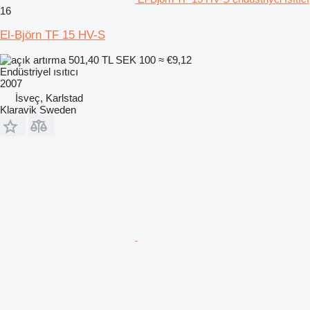
16
El-Björn TF 15 HV-S
501,40 TL
SEK 100
≈ €9,12
Endüstriyel ısıtıcı
2007
İsveç, Karlstad
Klaravik Sweden