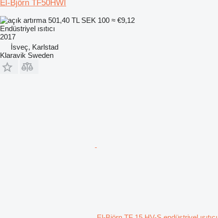
El-Björn TF50HWI
501,40 TL
SEK 100
≈ €9,12
Endüstriyel ısıtıcı
2017
İsveç, Karlstad
Klaravik Sweden
El-Björn TF 15 HV-S endüstriyel ısıtıcı