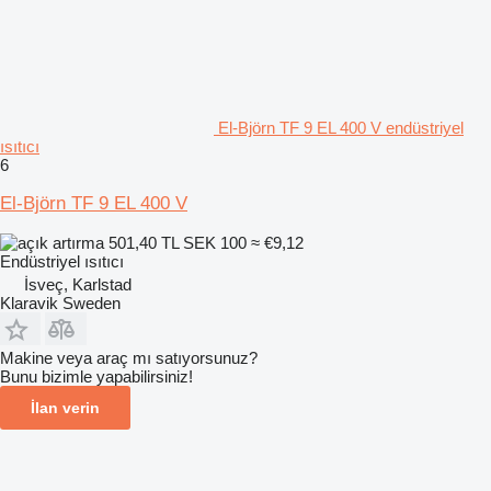
El-Björn TF 9 EL 400 V endüstriyel
ısıtıcı
6
El-Björn TF 9 EL 400 V
501,40 TL
SEK 100
≈ €9,12
Endüstriyel ısıtıcı
İsveç, Karlstad
Klaravik Sweden
Makine veya araç mı satıyorsunuz?
Bunu bizimle yapabilirsiniz!
İlan verin