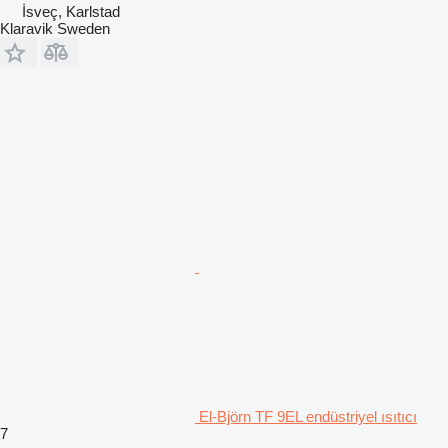
İsveç, Karlstad
Klaravik Sweden
El-Björn TF 9EL endüstriyel ısıtıcı
7