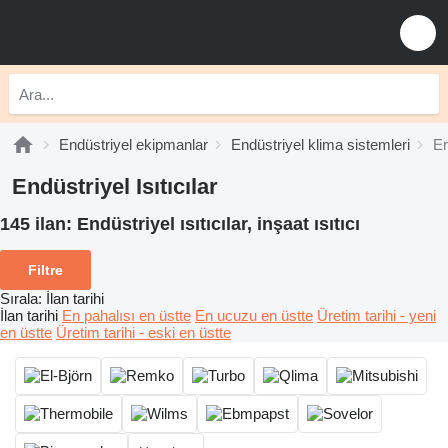
Endüstriyel ekipmanlar
Endüstriyel klima sistemleri
En
Endüstriyel Isıtıcılar
145 ilan:
Endüstriyel ısıtıcılar, inşaat ısıtıcı
Filtre
Sırala
:
İlan tarihi
İlan tarihi
En pahalısı en üstte
En ucuzu en üstte
Üretim tarihi - yeni
en üstte
Üretim tarihi - eski en üstte