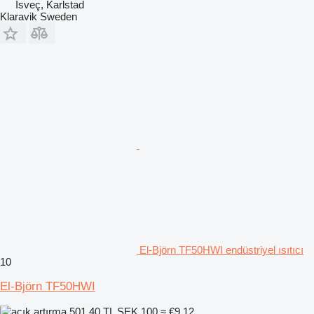
İsveç, Karlstad
Klaravik Sweden
El-Björn TF50HWI endüstriyel ısıtıcı
10
El-Björn TF50HWI
501,40 TL
SEK 100
≈ €9,12