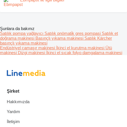
Şunlara da bakınız
Satılık pompa yağlayıcı
Satılık pnömati̇k gres pompasi
Satılık et
doğrama makinesi
Basınçlı yıkama makinesi
Satılık Kärcher
basınçlı yıkama makinesi
Endüstriyel çamaşır makinesi
İkinci el kurutma makinesi
Ütü
makinesi
Dizgi makinesi
İkinci el sıcak folyo damgalama makinesi
Şirket
Hakkımızda
Yardım
İletişim