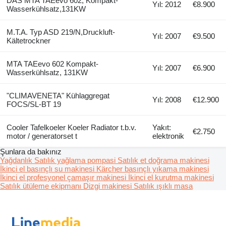
DAS MTA TAEevo 602, Kompakt-
Yıl: 2012
€8.900
Wasserkühlsatz,131KW
M.T.A. Typ ASD 219/N,Druckluft-
Yıl: 2007
€9.500
Kältetrockner
MTA TAEevo 602 Kompakt-
Yıl: 2007
€6.900
Wasserkühlsatz, 131KW
"CLIMAVENETA" Kühlaggregat
Yıl: 2008
€12.900
FOCS/SL-BT 19
Cooler Tafelkoeler Koeler Radiator t.b.v.
Yakıt:
€2.750
motor / generatorset t
elektronik
Şunlara da bakınız
Yağdanlık
Satılık yağlama pompasi
Satılık et doğrama makinesi
İkinci el basınçlı su makinesi
Kärcher basınçlı yıkama makinesi
İkinci el profesyonel çamaşır makinesi
İkinci el kurutma makinesi
Satılık ütüleme ekipmanı
Dizgi makinesi
Satılık ışıklı masa