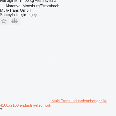
Net ağırlık
1.400 kg
Aks sayısı
2
Almanya, Moosburg/Pfrombach
Multi-Trans GmbH
Satıcıyla iletişime geç
Multi-Trans Industrieanhänger 6t-
4100x2100 endüstriyel römork
7