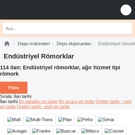
Depo makineleri
Depo ekipmanları
Endüstriyel römork
Endüstriyel Römorklar
114 ilan:
Endüstriyel römorklar, ağır hizmet tipi
römork
Filtre
Sırala
:
İlan tarihi
İlan tarihi
En pahalısı en üstte
En ucuzu en üstte
Üretim tarihi - yeni
en üstte
Üretim tarihi - eski en üstte