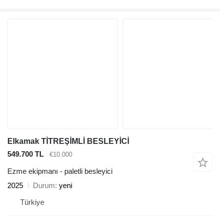
Elkamak TİTREŞİMLİ BESLEYİCİ
549.700 TL
€10.000
Ezme ekipmanı - paletli besleyici
2025
Durum
yeni
Türkiye