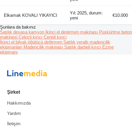
Yıl: 2025, durum:
Elkamak KOVALI YIKAYICI
€10.000
yeni
Şunlara da bakınız
Satılık devasa kamyon
İkinci el degirmen makinası
Püskürtme beton
makinesi
Çekiçli kırıcı
Çeneli kırıcı
İkinci el bilyalı öğütücü değirmen
Satılık yeraltı madencilik
ekipmanları
Madencilik makinası
Satılık darbeli kırıcı
Ezme
ekipmanı
Şirket
Hakkımızda
Yardım
İletişim