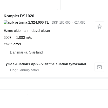
Komplet DS1020
1.324.000 TL
DKK 180.000
≈ €24.080
Ezme ekipmanı - davul ekran
2007
1.000 m/s
Yakıt
dizel
Danimarka, Sjælland
Fymas Auctions ApS – visit the auction fymasauctions.dk