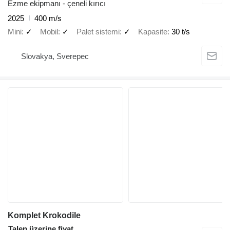
Ezme ekipmanı - çeneli kırıcı
2025
400 m/s
Mini
✓
Mobil
✓
Palet sistemi
✓
Kapasite
30 t/s
Slovakya, Sverepec
Komplet Krokodile
Talep üzerine fiyat