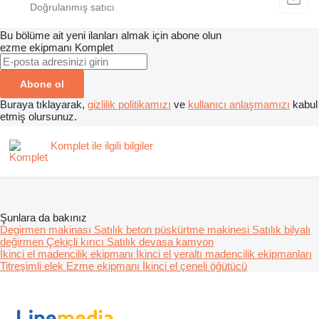
Bu bölüme ait yeni ilanları almak için abone olun
ezme ekipmanı
Komplet
Abone ol
Buraya tıklayarak,
gizlilik politikamızı
ve
kullanıcı anlaşmamızı
kabul
etmiş olursunuz.
Komplet ile ilgili bilgiler
Şunlara da bakınız
Degirmen makinası
Satılık beton püskürtme makinesi
Satılık bilyalı
değirmen
Çekiçli kırıcı
Satılık devasa kamyon
İkinci el madencilik ekipmanı
İkinci el yeraltı madencilik ekipmanları
Titreşimli elek
Ezme ekipmanı
İkinci el çeneli öğütücü