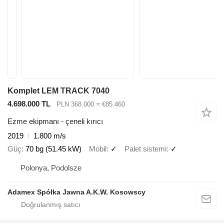
Komplet LEM TRACK 7040
4.698.000 TL
PLN 368.000
≈ €85.460
Ezme ekipmanı - çeneli kırıcı
2019
1.800 m/s
Güç
70 bg (51.45 kW)
Mobil
✓
Palet sistemi
✓
Polonya, Podolsze
Adamex Spółka Jawna A.K.W. Kosowscy