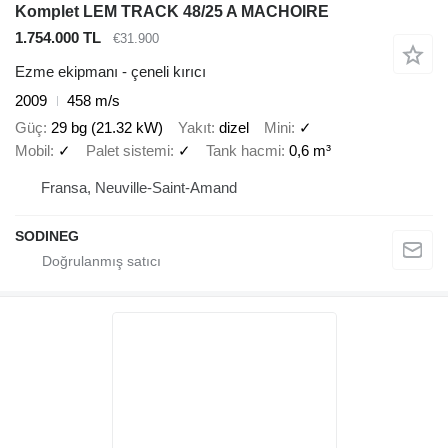
Komplet LEM TRACK 48/25 A MACHOIRE
1.754.000 TL
€31.900
Ezme ekipmanı - çeneli kırıcı
2009
458 m/s
Güç
29 bg (21.32 kW)
Yakıt
dizel
Mini
✓
Mobil
✓
Palet sistemi
✓
Tank hacmi
0,6 m³
Fransa, Neuville-Saint-Amand
SODINEG