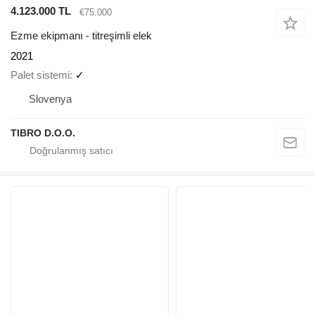
4.123.000 TL
€75.000
Ezme ekipmanı - titreşimli elek
2021
Palet sistemi
✓
Slovenya
TIBRO D.O.O.