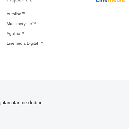
Autoline™
Machineryline™
Agriline™
Linemedia Digital ™
ulamalarımızı İndirin