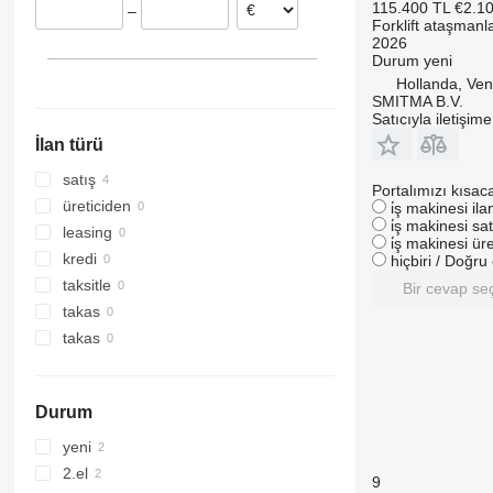
115.400 TL
€2.1
–
Forklift ataşmanla
2026
Durum
yeni
Hollanda, Ven
SMITMA B.V.
Satıcıyla iletişim
İlan türü
satış
Portalımızı kısac
üreticiden
i̇ş makinesi il
i̇ş makinesi sat
leasing
i̇ş makinesi üre
kredi
hiçbiri / Doğr
taksitle
Bir cevap se
takas
takas
Durum
yeni
2.el
9