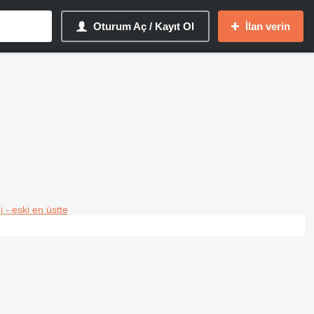
Oturum Aç / Kayıt Ol
İlan verin
i - eski en üstte