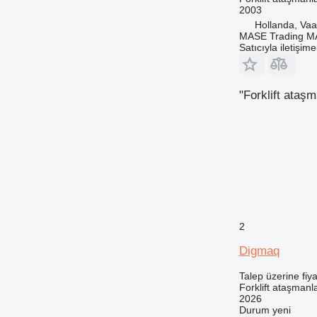
2003
Hollanda, Va
MASE Trading 
Satıcıyla iletişim
"Forklift ataş
2
Digmaq
Talep üzerine fiya
Forklift ataşmanl
2026
Durum
yeni