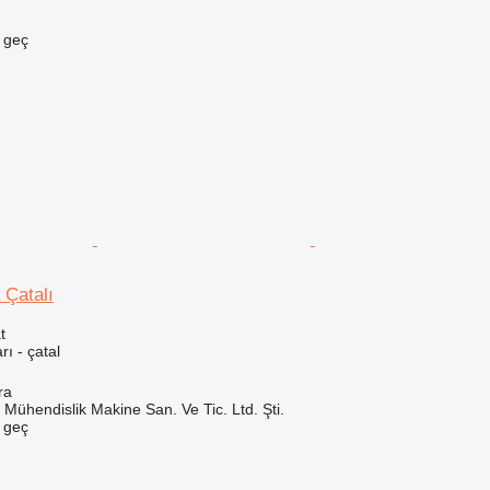
e geç
Çatalı
t
rı - çatal
ra
Mühendislik Makine San. Ve Tic. Ltd. Şti.
e geç