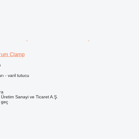
Drum Clamp
0
rı - varil tutucu
ra
Üretim Sanayi ve Ticaret A.Ş.
e geç