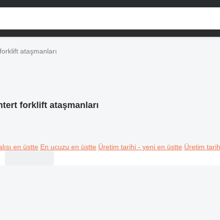
forklift ataşmanları
tert forklift ataşmanları
lısı en üstte
En ucuzu en üstte
Üretim tarihi - yeni en üstte
Üretim tarih