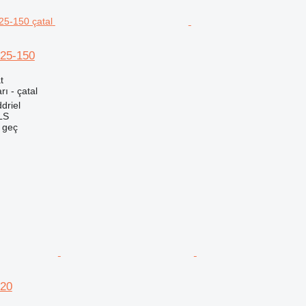
-25-150
t
rı - çatal
driel
LS
e geç
W20