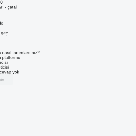
00
rı - çatal
lo
e geç
a nasıl tanımlarsınız?
an platformu
ıcısı
ticisi
u cevap yok
çin