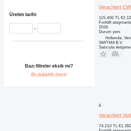
Verachtert C
Üretim tarihi
115.400 TL
€2.1
Forklift ataşmanla
2026
–
Durum
yeni
Hollanda, Ven
SMITMA B.V.
Satıcıyla iletişim
Bazı filtreler eksik mi?
Bir değişiklik önerin
6
Verachtert Vor
74.210 TL
€1.35
Forklift ataşmanla