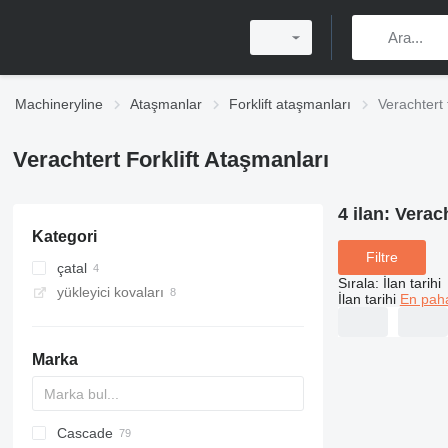
Machineryline
Ataşmanlar
Forklift ataşmanları
Verachtert 
Verachtert Forklift Ataşmanları
4 ilan:
Verach
Kategori
Filtre
çatal
Sırala
:
İlan tarihi
yükleyici kovaları
İlan tarihi
En paha
Marka
Cascade
AS
AR
S-series
AS
S series
CK