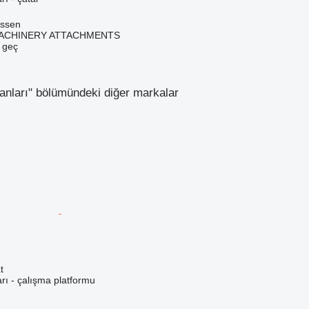
assen
MACHINERY ATTACHMENTS
e geç
manları" bölümündeki diğer markalar
t
arı - çalışma platformu