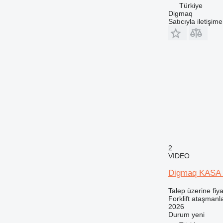
Türkiye
Digmaq
Satıcıyla iletişim
2
VIDEO
Digmaq KASA
Talep üzerine fiya
Forklift ataşmanl
2026
Durum
yeni