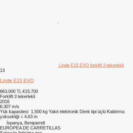
Linde E15 EVO forklift 3 tekerlekli
13
Linde E15 EVO
863.000 TL
€15.700
Forklift 3 tekerlekli
2016
6.307 m/s
Yük kapasitesi
1.500 kg
Yakıt
elektronik
Direk tipi
üçlü
Kaldırma
yüksekliği
4,63 m
İspanya, Beniparrell
EUROPEA DE CARRETILLAS
Satıcıyla iletişime geç