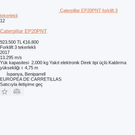
Caterpillar EP20PNT forklift 3
tekerlekli
12
Caterpillar EP20PNT
923.500 TL
€16.800
Forklift 3 tekerlekli
2017
13.295 m/s
Yük kapasitesi
2.000 kg
Yakıt
elektronik
Direk tipi
üçlü
Kaldırma
yüksekliği
4,75 m
İspanya, Beniparrell
EUROPEA DE CARRETILLAS
Satıcıyla iletişime geç