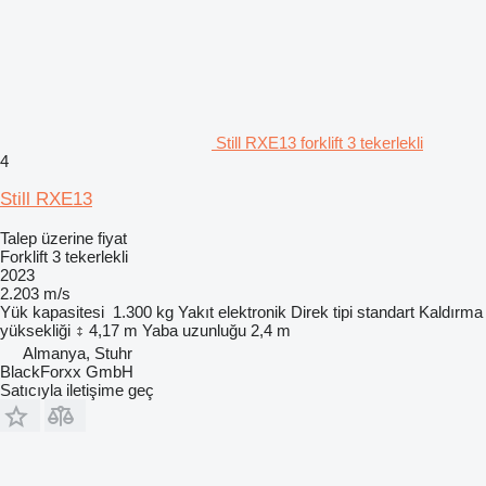
Still RXE13 forklift 3 tekerlekli
4
Still RXE13
Talep üzerine fiyat
Forklift 3 tekerlekli
2023
2.203 m/s
Yük kapasitesi
1.300 kg
Yakıt
elektronik
Direk tipi
standart
Kaldırma
yüksekliği
4,17 m
Yaba uzunluğu
2,4 m
Almanya, Stuhr
BlackForxx GmbH
Satıcıyla iletişime geç