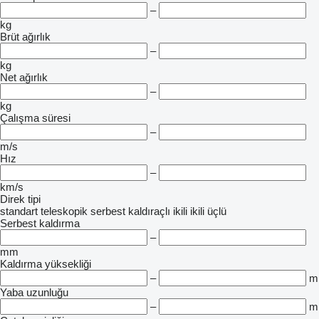
–
kg
Brüt ağırlık
–
kg
Net ağırlık
–
kg
Çalışma süresi
–
m/s
Hız
–
km/s
Direk tipi
standart
teleskopik
serbest kaldıraçlı ikili
ikili
üçlü
Serbest kaldırma
–
mm
Kaldırma yüksekliği
–
m
Yaba uzunluğu
–
m