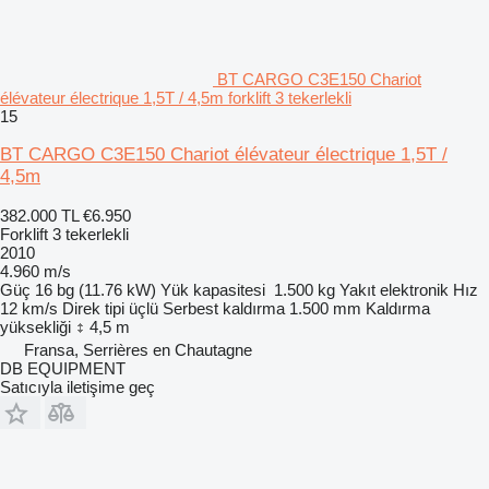
BT CARGO C3E150 Chariot
élévateur électrique 1,5T / 4,5m forklift 3 tekerlekli
15
BT CARGO C3E150 Chariot élévateur électrique 1,5T /
4,5m
382.000 TL
€6.950
Forklift 3 tekerlekli
2010
4.960 m/s
Güç
16 bg (11.76 kW)
Yük kapasitesi
1.500 kg
Yakıt
elektronik
Hız
12 km/s
Direk tipi
üçlü
Serbest kaldırma
1.500 mm
Kaldırma
yüksekliği
4,5 m
Fransa, Serrières en Chautagne
DB EQUIPMENT
Satıcıyla iletişime geç