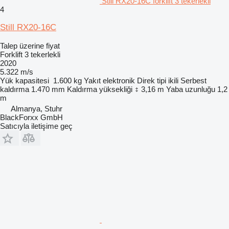
Still RX20-16C forklift 3 tekerlekli
4
Still RX20-16C
Talep üzerine fiyat
Forklift 3 tekerlekli
2020
5.322 m/s
Yük kapasitesi
1.600 kg
Yakıt
elektronik
Direk tipi
ikili
Serbest
kaldırma
1.470 mm
Kaldırma yüksekliği
3,16 m
Yaba uzunluğu
1,2
m
Almanya, Stuhr
BlackForxx GmbH
Satıcıyla iletişime geç