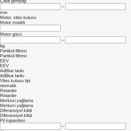
Çatal genişliği
–
mm
Motor, vites kutusu
Motor modeli
Motor gücü
–
bg
Partikül filtresi
Partikül filtresi
EEV
EEV
AdBlue tankı
AdBlue tankı
Vites kutusu tipi
otomatik
Retarder
Retarder
Merkezi yağlama
Merkezi yağlama
Diferansiyel kilidi
Diferansiyel kilidi
Pil kapasitesi
–