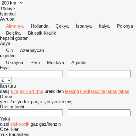
Türkiye
Istanbul
Avrupa
Almanya
Hollanda
Çekya
İspanya
İtalya
Polonya
Belçika
Birleşik Krallık
hepsini göster
Asya
Çin
Azerbaycan
diğerleri
Ukrayna
Peru
Moldova
Arjantin
Fiyat
–
İlan türü
satış
kira
açık artırma
üreticiden
leasing
kredi
taksitle
takas
takas
Durum
yeni
2.el
yedek parça için
yenilenmiş
Üretim tarihi
–
Yakıt
dizel
elektronik
gaz
gaz/benzin
Özellikler
Yük kapasitesi