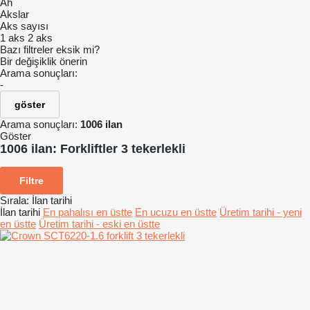
Ah
Akslar
Aks sayısı
1 aks
2 aks
Bazı filtreler eksik mi?
Bir değişiklik önerin
Arama sonuçları:
-
göster
Arama sonuçları:
1006 ilan
Göster
1006 ilan:
Forkliftler 3 tekerlekli
Filtre
Sırala
:
İlan tarihi
İlan tarihi
En pahalısı en üstte
En ucuzu en üstte
Üretim tarihi - yeni
en üstte
Üretim tarihi - eski en üstte