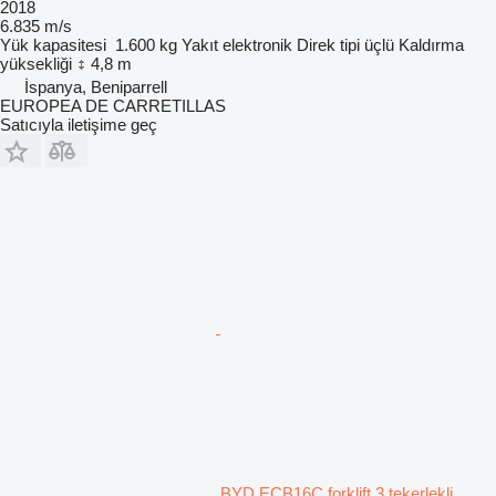
2018
6.835 m/s
Yük kapasitesi
1.600 kg
Yakıt
elektronik
Direk tipi
üçlü
Kaldırma
yüksekliği
4,8 m
İspanya, Beniparrell
EUROPEA DE CARRETILLAS
Satıcıyla iletişime geç
BYD ECB16C forklift 3 tekerlekli