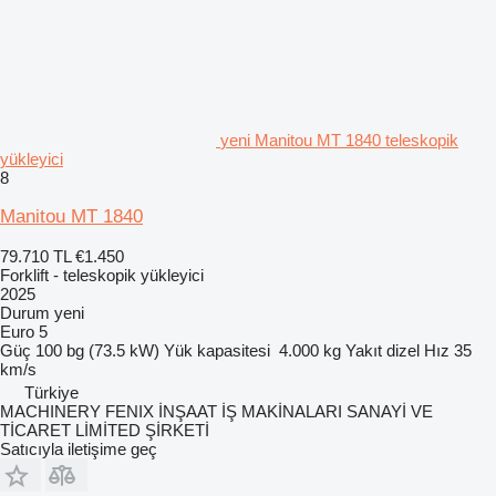
yeni Manitou MT 1840 teleskopik
yükleyici
8
Manitou MT 1840
79.710 TL
€1.450
Forklift - teleskopik yükleyici
2025
Durum
yeni
Euro 5
Güç
100 bg (73.5 kW)
Yük kapasitesi
4.000 kg
Yakıt
dizel
Hız
35
km/s
Türkiye
MACHINERY FENIX İNŞAAT İŞ MAKİNALARI SANAYİ VE
TİCARET LİMİTED ŞİRKETİ
Satıcıyla iletişime geç