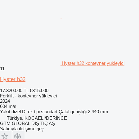
Hyster h32 konteyner yükleyici
11
Hyster h32
17.320.000 TL
€315.000
Forklift - konteyner yükleyici
2024
604 m/s
Yakıt
dizel
Direk tipi
standart
Çatal genişliği
2.440 mm
Türkiye, KOCAELİ/DERİNCE
GTM GLOBAL DIŞ TİÇ AŞ
Satıcıyla iletişime geç