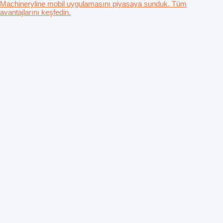
Machineryline mobil uygulamasını piyasaya sunduk. Tüm
avantajlarını keşfedin.