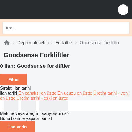
Depo makineleri
Forkliftler
Goodsense forkliftler
Goodsense Forkliftler
0 ilan:
Goodsense forkliftler
Filtre
Sırala
:
İlan tarihi
İlan tarihi
En pahalısı en üstte
En ucuzu en üstte
Üretim tarihi - yeni
en üstte
Üretim tarihi - eski en üstte
Makine veya araç mı satıyorsunuz?
Bunu bizimle yapabilirsiniz!
İlan verin