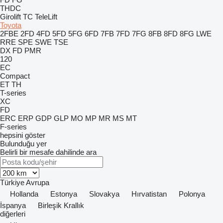
THDC
Girolift
TC
TeleLift
Toyota
2FBE
2FD
4FD
5FD
5FG
6FD
7FB
7FD
7FG
8FB
8FD
8FG
LWE
RRE
SPE
SWE
TSE
DX
FD
PMR
120
EC
Compact
ET
TH
T-series
XC
FD
ERC
ERP
GDP
GLP
MO
MP
MR
MS
MT
F-series
hepsini göster
Bulunduğu yer
Belirli bir mesafe dahilinde ara
Türkiye
Avrupa
Hollanda
Estonya
Slovakya
Hırvatistan
Polonya
İspanya
Birleşik Krallık
diğerleri