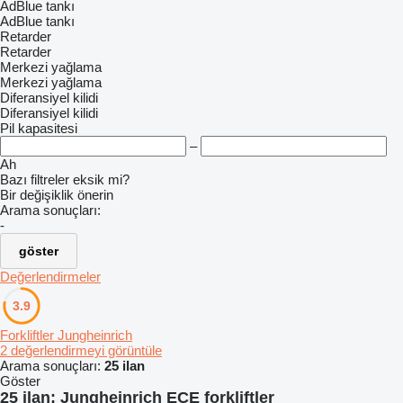
AdBlue tankı
AdBlue tankı
Retarder
Retarder
Merkezi yağlama
Merkezi yağlama
Diferansiyel kilidi
Diferansiyel kilidi
Pil kapasitesi
–
Ah
Bazı filtreler eksik mi?
Bir değişiklik önerin
Arama sonuçları:
-
göster
Değerlendirmeler
3.9
Forkliftler Jungheinrich
2 değerlendirmeyi görüntüle
Arama sonuçları:
25 ilan
Göster
25 ilan:
Jungheinrich ECE forkliftler