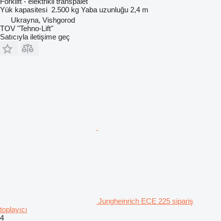
Forklift - elektrikli transpalet
Yük kapasitesi
2.500 kg
Yaba uzunluğu
2,4 m
Ukrayna, Vishgorod
TOV "Tehno-Lift"
Satıcıyla iletişime geç
Jungheinrich ECE 225 sipariş
toplayıcı
4