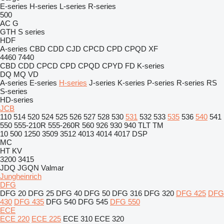
E-series
H-series
L-series
R-series
500
AC
G
GTH
S series
HDF
A-series
CBD
CDD
CJD
CPCD
CPD
CPQD
XF
4460
7440
CBD
CDD
CPCD
CPD
CPQD
CPYD
FD
K-series
DQ
MQ
VD
A-series
E-series
H-series
J-series
K-series
P-series
R-series
RS
S-series
HD-series
JCB
110
514
520
524
525
526
527
528
530
531
532
533
535
536
540
541
550
555-210R
555-260R
560
926
930
940
TLT
TM
10
500
1250
3509
3512
4013
4014
4017
DSP
MC
HT
KV
3200
3415
JDQ
JGQN
Valmar
Jungheinrich
DFG
DFG 20
DFG 25
DFG 40
DFG 50
DFG 316
DFG 320
DFG 425
DFG
430
DFG 435
DFG 540
DFG 545
DFG 550
ECE
ECE 220
ECE 225
ECE 310
ECE 320