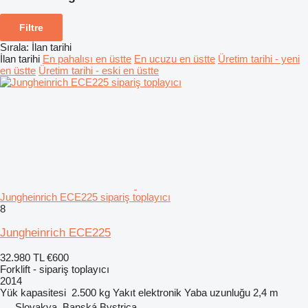
Filtre
Sırala
:
İlan tarihi
İlan tarihi
En pahalısı en üstte
En ucuzu en üstte
Üretim tarihi - yeni
en üstte
Üretim tarihi - eski en üstte
Jungheinrich ECE225 sipariş toplayıcı
8
Jungheinrich ECE225
32.980 TL
€600
Forklift - sipariş toplayıcı
2014
Yük kapasitesi
2.500 kg
Yakıt
elektronik
Yaba uzunluğu
2,4 m
Slovakya, Banská Bystrica