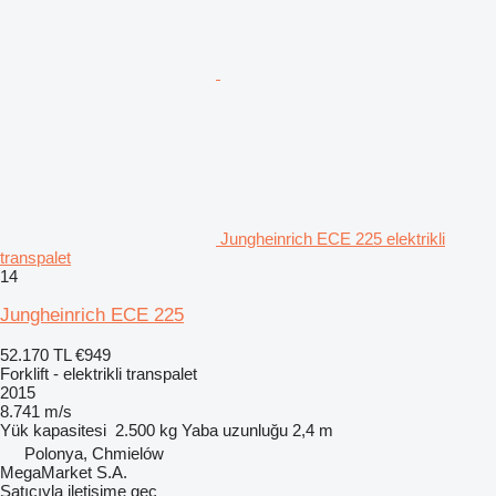
Jungheinrich ECE 225 elektrikli
transpalet
14
Jungheinrich ECE 225
52.170 TL
€949
Forklift - elektrikli transpalet
2015
8.741 m/s
Yük kapasitesi
2.500 kg
Yaba uzunluğu
2,4 m
Polonya, Chmielów
MegaMarket S.A.
Satıcıyla iletişime geç