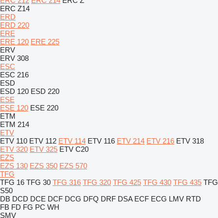
ERC 212
ERC 214
ERC Z
ERC Z14
ERD
ERD 220
ERE
ERE 120
ERE 225
ERV
ERV 308
ESC
ESC 216
ESD
ESD 120
ESD 220
ESE
ESE 120
ESE 220
ETM
ETM 214
ETV
ETV 110
ETV 112
ETV 114
ETV 116
ETV 214
ETV 216
ETV 318
ETV 320
ETV 325
ETV C20
EZS
EZS 130
EZS 350
EZS 570
TFG
TFG 16
TFG 30
TFG 316
TFG 320
TFG 425
TFG 430
TFG 435
TFG
S50
DB
DCD
DCE
DCF
DCG
DFQ
DRF
DSA
ECF
ECG
LMV
RTD
FB
FD
FG
PC
WH
SMV