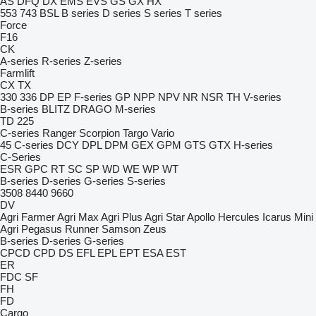
AS
DFQ
DX
EMS
EVS
GS
GX
HX
553
743
BSL
B series
D series
S series
T series
Force
F16
CK
A-series
R-series
Z-series
Farmlift
CX
TX
330
336
DP
EP
F-series
GP
NPP
NPV
NR
NSR
TH
V-series
B-series
BLITZ
DRAGO
M-series
TD 225
C-series
Ranger
Scorpion
Targo
Vario
45
C-series
DCY
DPL
DPM
GEX
GPM
GTS
GTX
H-series
C-Series
ESR
GPC
RT
SC
SP
WD
WE
WP
WT
B-series
D-series
G-series
S-series
3508
8440
9660
DV
Agri Farmer
Agri Max
Agri Plus
Agri Star
Apollo
Hercules
Icarus
Mini
Agri
Pegasus
Runner
Samson
Zeus
B-series
D-series
G-series
CPCD
CPD
DS
EFL
EPL
EPT
ESA
EST
ER
FDC
SF
FH
FD
Cargo