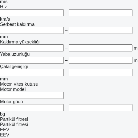
m/s
Hız
–
km/s
Serbest kaldırma
–
mm
Kaldırma yüksekliği
–
m
Yaba uzunluğu
–
m
Çatal genişliği
–
mm
Motor, vites kutusu
Motor modeli
Motor gücü
–
bg
Partikül filtresi
Partikül filtresi
EEV
EEV