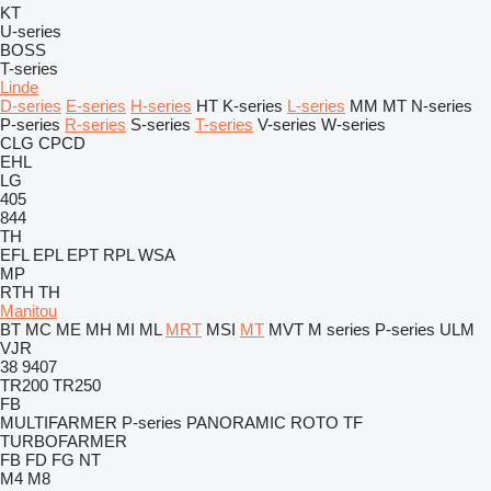
KT
U-series
BOSS
T-series
Linde
D-series
E-series
H-series
HT
K-series
L-series
MM
MT
N-series
P-series
R-series
S-series
T-series
V-series
W-series
CLG
CPCD
EHL
LG
405
844
TH
EFL
EPL
EPT
RPL
WSA
MP
RTH
TH
Manitou
BT
MC
ME
MH
MI
ML
MRT
MSI
MT
MVT
M series
P-series
ULM
VJR
38
9407
TR200
TR250
FB
MULTIFARMER
P-series
PANORAMIC
ROTO
TF
TURBOFARMER
FB
FD
FG
NT
M4
M8