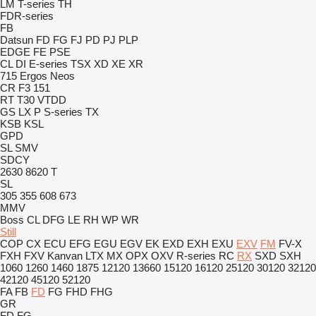
LM
T-series
TH
FDR-series
FB
Datsun
FD
FG
FJ
PD
PJ
PLP
EDGE
FE
PSE
CL
DI
E-series
TSX
XD
XE
XR
715
Ergos
Neos
CR
F3 151
RT
T30
VTDD
GS
LX
P
S-series
TX
KSB
KSL
GPD
SL
SMV
SDCY
2630
8620 T
SL
305
355
608
673
MMV
Boss
CL
DFG
LE
RH
WP
WR
Still
COP
CX
ECU
EFG
EGU
EGV
EK
EXD
EXH
EXU
EXV
FM
FV-X
FXH
FXV
Kanvan
LTX
MX
OPX
OXV
R-series
RC
RX
SXD
SXH
1060
1260
1460
1875
12120
13660
15120
16120
25120
30120
32120
42120
45120
52120
FA
FB
FD
FG
FHD
FHG
GR
FD
FG