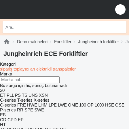
Depo makineleri
Forkliftler
Jungheinrich forkliftler
J
Jungheinrich ECE Forkliftler
Kategori
sipariş toplayıcıları
elektrikli transpaletler
Marka
Bu sorgu için hiç sonuç bulunamadı
20
ET
PLL
PS
TS
UNS
XSN
C-series
T-series
X-series
C-series
FRE
HWE
LHM
LPE
LWE
OME 100
OP 1000 HSE
OSE
P-series
RR
SPE
SWE
EB
CD
CPD
EP
HT