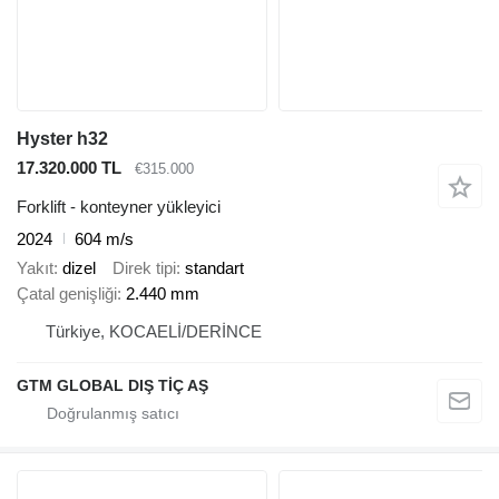
Hyster h32
17.320.000 TL
€315.000
Forklift - konteyner yükleyici
2024
604 m/s
Yakıt
dizel
Direk tipi
standart
Çatal genişliği
2.440 mm
Türkiye, KOCAELİ/DERİNCE
GTM GLOBAL DIŞ TİÇ AŞ