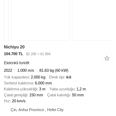
Nichiyu 20
104.700 TL
$2.200
≈ €1.904
Elektrikli forklift
2022
1.000 m/s
81.63 bg (60 kW)
Yük kapasitesi
2.000 kg
Direk tipi
ikili
Serbest kaldırma
6.000 mm
Kaldırma yüksekliği
3 m
Yaba uzunluğu
1,2 m
Çatal genişliği
150 mm
Çatal kalınlığı
50 mm
Hız
20 km/s
Çin, Anhui Province , Hefei City