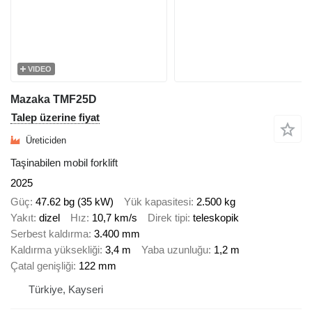
VIDEO
Mazaka TMF25D
Talep üzerine fiyat
Üreticiden
Taşinabilen mobil forklift
2025
Güç
47.62 bg (35 kW)
Yük kapasitesi
2.500 kg
Yakıt
dizel
Hız
10,7 km/s
Direk tipi
teleskopik
Serbest kaldırma
3.400 mm
Kaldırma yüksekliği
3,4 m
Yaba uzunluğu
1,2 m
Çatal genişliği
122 mm
Türkiye, Kayseri