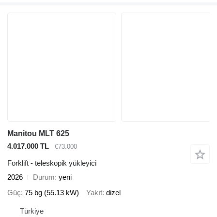
Manitou MLT 625
4.017.000 TL
€73.000
Forklift - teleskopik yükleyici
2026
Durum
yeni
Güç
75 bg (55.13 kW)
Yakıt
dizel
Türkiye