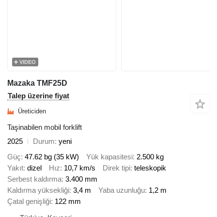
VIDEO
Mazaka TMF25D
Talep üzerine fiyat
Üreticiden
Taşinabilen mobil forklift
2025
Durum
yeni
Güç
47.62 bg (35 kW)
Yük kapasitesi
2.500 kg
Yakıt
dizel
Hız
10,7 km/s
Direk tipi
teleskopik
Serbest kaldırma
3.400 mm
Kaldırma yüksekliği
3,4 m
Yaba uzunluğu
1,2 m
Çatal genişliği
122 mm