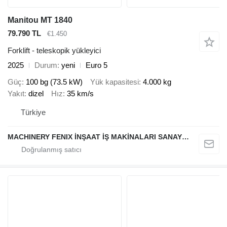
Manitou MT 1840
79.790 TL
€1.450
Forklift - teleskopik yükleyici
2025
Durum
yeni
Euro 5
Güç
100 bg (73.5 kW)
Yük kapasitesi
4.000 kg
Yakıt
dizel
Hız
35 km/s
Türkiye
MACHINERY FENIX İNŞAAT İŞ MAKİNALARI SANAYİ VE TİCARET LİMİTED ŞİRKETİ