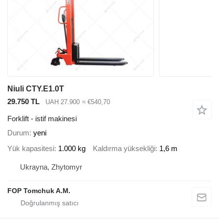
Niuli CTY.E1.0T
29.750 TL
UAH 27.900
≈ €540,70
Forklift - istif makinesi
Durum
yeni
Yük kapasitesi
1.000 kg
Kaldırma yüksekliği
1,6 m
Ukrayna, Zhytomyr
FOP Tomchuk A.M.