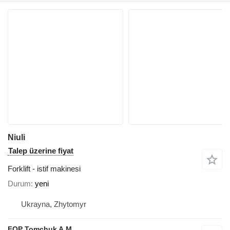
Niuli
Talep üzerine fiyat
Forklift - istif makinesi
Durum
yeni
Ukrayna, Zhytomyr
FOP Tomchuk A.M.