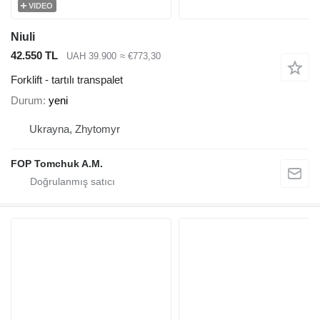
VIDEO
Niuli
42.550 TL
UAH 39.900
≈ €773,30
Forklift - tartılı transpalet
Durum
yeni
Ukrayna, Zhytomyr
FOP Tomchuk A.M.