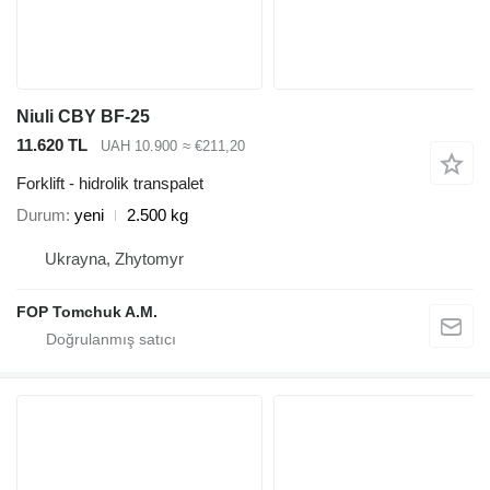
Niuli CBY BF-25
11.620 TL
UAH 10.900
≈ €211,20
Forklift - hidrolik transpalet
Durum
yeni
2.500 kg
Ukrayna, Zhytomyr
FOP Tomchuk A.M.