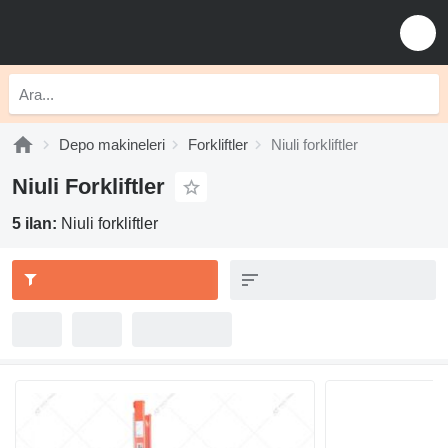
Depo makineleri
Forkliftler
Niuli forkliftler
Niuli Forkliftler
5 ilan:
Niuli forkliftler