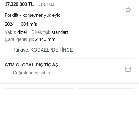
17.320.000 TL
€315.000
Forklift - konteyner yükleyici
2024
604 m/s
Yakıt
dizel
Direk tipi
standart
Çatal genişliği
2.440 mm
Türkiye, KOCAELİ/DERİNCE
GTM GLOBAL DIŞ TİÇ AŞ