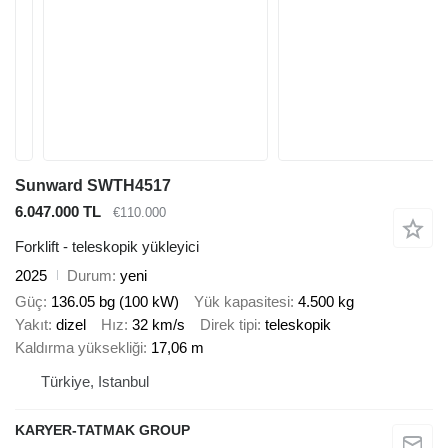
Sunward SWTH4517
6.047.000 TL
€110.000
Forklift - teleskopik yükleyici
2025
Durum
yeni
Güç
136.05 bg (100 kW)
Yük kapasitesi
4.500 kg
Yakıt
dizel
Hız
32 km/s
Direk tipi
teleskopik
Kaldırma yüksekliği
17,06 m
Türkiye, Istanbul
KARYER-TATMAK GROUP