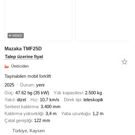
VIDEO
Mazaka TMF25D
Talep üzerine fiyat
Üreticiden
Taşinabilen mobil forklift
2025
Durum
yeni
Güç
47.62 bg (35 kW)
Yük kapasitesi
2.500 kg
Yakıt
dizel
Hız
10,7 km/s
Direk tipi
teleskopik
Serbest kaldırma
3.400 mm
Kaldırma yüksekliği
3,4 m
Yaba uzunluğu
1,2 m
Çatal genişliği
122 mm
Türkiye, Kayseri