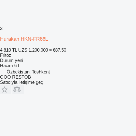
3
Hurakan HKN-FR66L
4.810 TL
UZS 1.200.000
≈ €87,50
Fritöz
Durum
yeni
Hacim
6 l
Özbekistan, Toshkent
OOO RESTOB
Satıcıyla iletişime geç