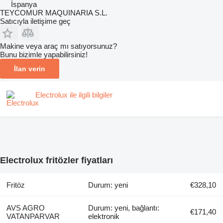
İspanya
TEYCOMUR MAQUINARIA S.L.
Satıcıyla iletişime geç
Makine veya araç mı satıyorsunuz?
Bunu bizimle yapabilirsiniz!
İlan verin
Electrolux ile ilgili bilgiler
Electrolux fritözler fiyatları
Fritöz
Durum: yeni
€328,10
AVS AGRO
Durum: yeni, bağlantı:
€171,40
VATANPARVAR
elektronik