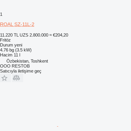
1
ROAL SZ-11L-2
11.220 TL
UZS 2.800.000
≈ €204,20
Fritöz
Durum
yeni
4.76 bg (3.5 kW)
Hacim
11 l
Özbekistan, Toshkent
OOO RESTOB
Satıcıyla iletişime geç