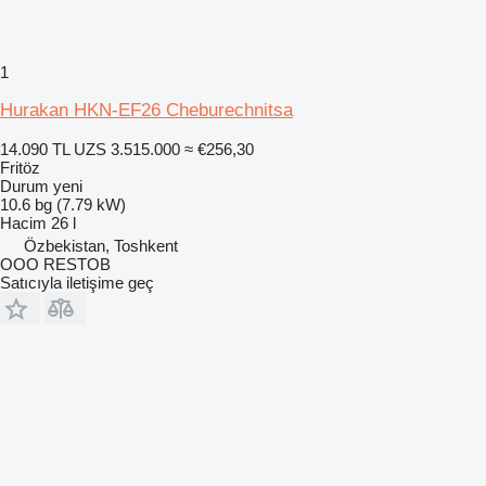
1
Hurakan HKN-EF26 Cheburechnitsa
14.090 TL
UZS 3.515.000
≈ €256,30
Fritöz
Durum
yeni
10.6 bg (7.79 kW)
Hacim
26 l
Özbekistan, Toshkent
OOO RESTOB
Satıcıyla iletişime geç