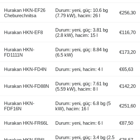
Hurakan HKN-EF26
Durum: yeni, güç: 10.6 bg
€256,30
Cheburechnitsa
(7.79 kW), hacim: 26 l
Durum: yeni, güç: 3.81 bg
Hurakan HKN-EF8
€116,70
(2.8 kW), hacim: 15 l
Hurakan HKN-
Durum: yeni, güç: 8.84 bg
€173,20
FD1111N
(6.5 kW)
Hurakan HKN-FD4N
Durum: yeni, hacim: 4 l
€65,63
Durum: yeni, güç: 7.61 bg
Hurakan HKN-FD88N
€142,20
(5.59 kW), hacim: 8 l
Hurakan HKN-
Durum: yeni, güç: 6.8 bg (5
€251,60
FDF16N
kW), hacim: 16 l
Hurakan HKN-FR66L
Durum: yeni, hacim: 6 l
€87,50
Durum: yeni, güç: 3.4 bg (2.5
Hurakan HKN-FR6L
€76,57