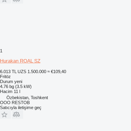
1
Hurakan ROAL SZ
6.013 TL
UZS 1.500.000
≈ €109,40
Fritöz
Durum
yeni
4.76 bg (3.5 kW)
Hacim
11 l
Özbekistan, Toshkent
OOO RESTOB
Satıcıyla iletişime geç