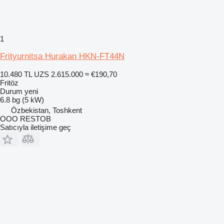
1
Frityurnitsa Hurakan HKN-FT44N
10.480 TL
UZS 2.615.000
≈ €190,70
Fritöz
Durum
yeni
6.8 bg (5 kW)
Özbekistan, Toshkent
OOO RESTOB
Satıcıyla iletişime geç