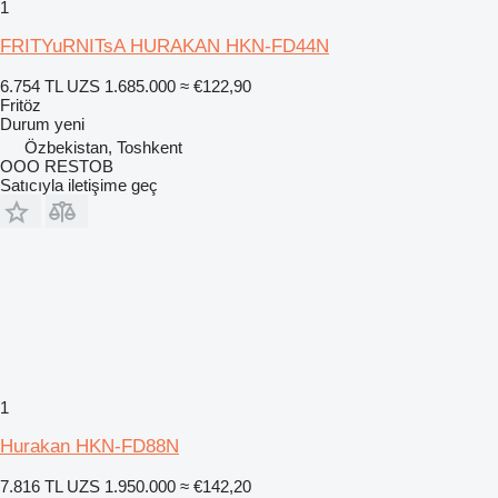
1
FRITYuRNITsA HURAKAN HKN-FD44N
6.754 TL
UZS 1.685.000
≈ €122,90
Fritöz
Durum
yeni
Özbekistan, Toshkent
OOO RESTOB
Satıcıyla iletişime geç
1
Hurakan HKN-FD88N
7.816 TL
UZS 1.950.000
≈ €142,20