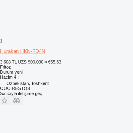
1
Hurakan HKN-FD4N
3.608 TL
UZS 900.000
≈ €65,63
Fritöz
Durum
yeni
Hacim
4 l
Özbekistan, Toshkent
OOO RESTOB
Satıcıyla iletişime geç