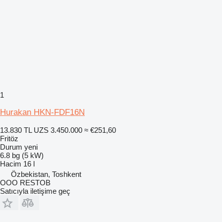
1
Hurakan HKN-FDF16N
13.830 TL
UZS 3.450.000
≈ €251,60
Fritöz
Durum
yeni
6.8 bg (5 kW)
Hacim
16 l
Özbekistan, Toshkent
OOO RESTOB
Satıcıyla iletişime geç