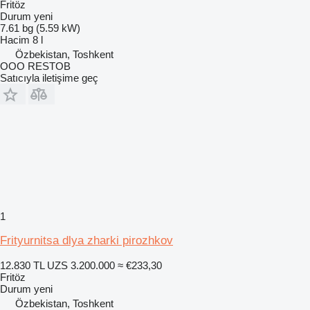
Fritöz
Durum
yeni
7.61 bg (5.59 kW)
Hacim
8 l
Özbekistan, Toshkent
OOO RESTOB
Satıcıyla iletişime geç
1
Frityurnitsa dlya zharki pirozhkov
12.830 TL
UZS 3.200.000
≈ €233,30
Fritöz
Durum
yeni
Özbekistan, Toshkent