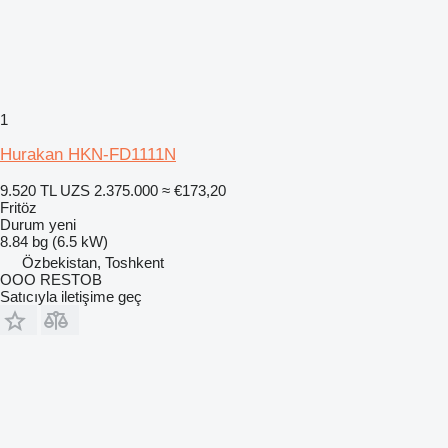
1
Hurakan HKN-FD1111N
9.520 TL
UZS 2.375.000
≈ €173,20
Fritöz
Durum
yeni
8.84 bg (6.5 kW)
Özbekistan, Toshkent
OOO RESTOB
Satıcıyla iletişime geç