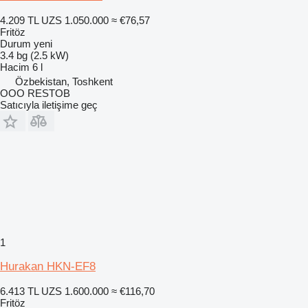
4.209 TL
UZS 1.050.000
≈ €76,57
Fritöz
Durum
yeni
3.4 bg (2.5 kW)
Hacim
6 l
Özbekistan, Toshkent
OOO RESTOB
Satıcıyla iletişime geç
1
Hurakan HKN-EF8
6.413 TL
UZS 1.600.000
≈ €116,70
Fritöz