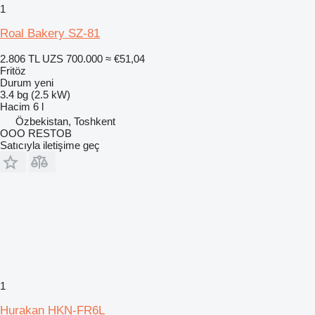
1
Roal Bakery SZ-81
2.806 TL
UZS 700.000
≈ €51,04
Fritöz
Durum
yeni
3.4 bg (2.5 kW)
Hacim
6 l
Özbekistan, Toshkent
OOO RESTOB
Satıcıyla iletişime geç
1
Hurakan HKN-FR6L