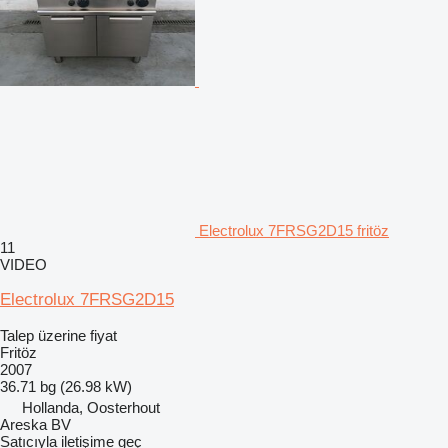
Electrolux 7FRSG2D15 fritöz
11
VIDEO
Electrolux 7FRSG2D15
Talep üzerine fiyat
Fritöz
2007
36.71 bg (26.98 kW)
Hollanda, Oosterhout
Areska BV
Satıcıyla iletişime geç