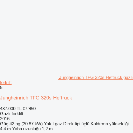
Jungheinrich TFG 320s Heftruck gazlı
forklift
5
Jungheinrich TFG 320s Heftruck
437.000 TL
€7.950
Gazlı forklift
2016
Güç
42 bg (30.87 kW)
Yakıt
gaz
Direk tipi
üçlü
Kaldırma yüksekliği
4,4 m
Yaba uzunluğu
1,2 m