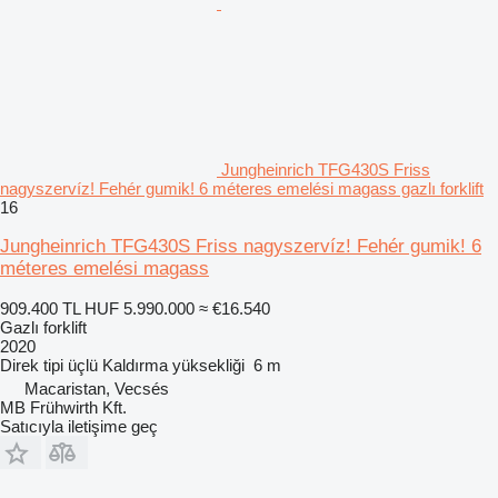
Jungheinrich TFG430S Friss
nagyszervíz! Fehér gumik! 6 méteres emelési magass gazlı forklift
16
Jungheinrich TFG430S Friss nagyszervíz! Fehér gumik! 6
méteres emelési magass
909.400 TL
HUF 5.990.000
≈ €16.540
Gazlı forklift
2020
Direk tipi
üçlü
Kaldırma yüksekliği
6 m
Macaristan, Vecsés
MB Frühwirth Kft.
Satıcıyla iletişime geç