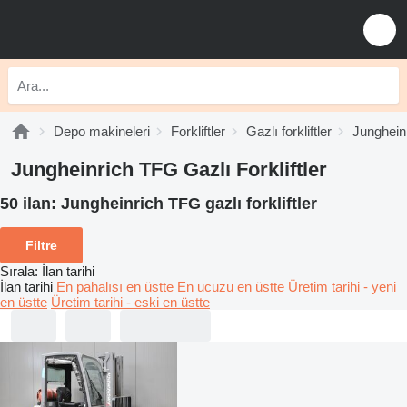
Depo makineleri
Forkliftler
Gazlı forkliftler
Jungheinri
Jungheinrich TFG Gazlı Forkliftler
50 ilan:
Jungheinrich TFG gazlı forkliftler
Filtre
Sırala
:
İlan tarihi
İlan tarihi
En pahalısı en üstte
En ucuzu en üstte
Üretim tarihi - yeni
en üstte
Üretim tarihi - eski en üstte