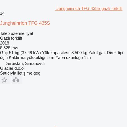
Jungheinrich TFG 435S gazlı forklift
14
Jungheinrich TFG 435S
Talep üzerine fiyat
Gazlı forklift
2018
8.528 m/s
Güç
51 bg (37.49 kW)
Yük kapasitesi
3.500 kg
Yakıt
gaz
Direk tipi
üçlü
Kaldırma yüksekliği
5 m
Yaba uzunluğu
1 m
Sırbistan, Simanovci
Glacier d.o.o.
Satıcıyla iletişime geç