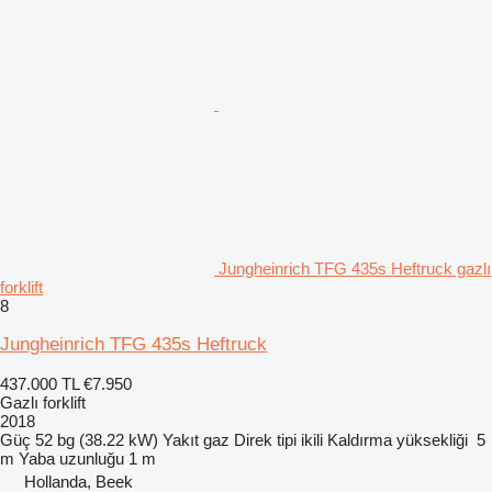
Jungheinrich TFG 435s Heftruck gazlı
forklift
8
Jungheinrich TFG 435s Heftruck
437.000 TL
€7.950
Gazlı forklift
2018
Güç
52 bg (38.22 kW)
Yakıt
gaz
Direk tipi
ikili
Kaldırma yüksekliği
5
m
Yaba uzunluğu
1 m
Hollanda, Beek