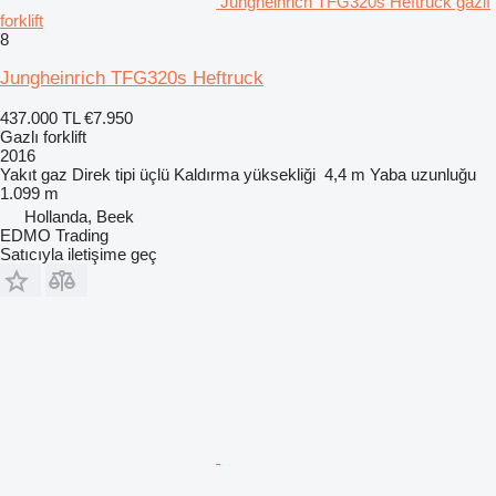
Jungheinrich TFG320s Heftruck gazlı
forklift
8
Jungheinrich TFG320s Heftruck
437.000 TL
€7.950
Gazlı forklift
2016
Yakıt
gaz
Direk tipi
üçlü
Kaldırma yüksekliği
4,4 m
Yaba uzunluğu
1.099 m
Hollanda, Beek
EDMO Trading
Satıcıyla iletişime geç