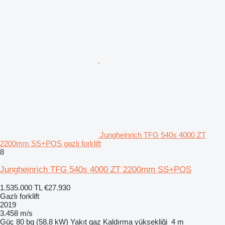
Jungheinrich TFG 540s 4000 ZT
2200mm SS+POS gazlı forklift
8
Jungheinrich TFG 540s 4000 ZT 2200mm SS+POS
1.535.000 TL
€27.930
Gazlı forklift
2019
3.458 m/s
Güç
80 bg (58.8 kW)
Yakıt
gaz
Kaldırma yüksekliği
4 m