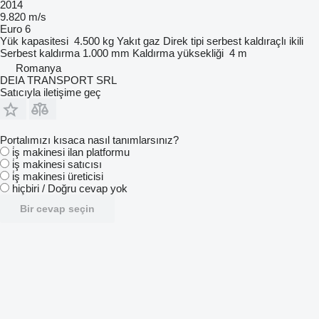
2014
9.820 m/s
Euro 6
Yük kapasitesi
4.500 kg
Yakıt
gaz
Direk tipi
serbest kaldıraçlı ikili
Serbest kaldırma
1.000 mm
Kaldırma yüksekliği
4 m
Romanya
DEIA TRANSPORT SRL
Satıcıyla iletişime geç
Portalımızı kısaca nasıl tanımlarsınız?
i̇ş makinesi ilan platformu
i̇ş makinesi satıcısı
i̇ş makinesi üreticisi
hiçbiri / Doğru cevap yok
Bir cevap seçin