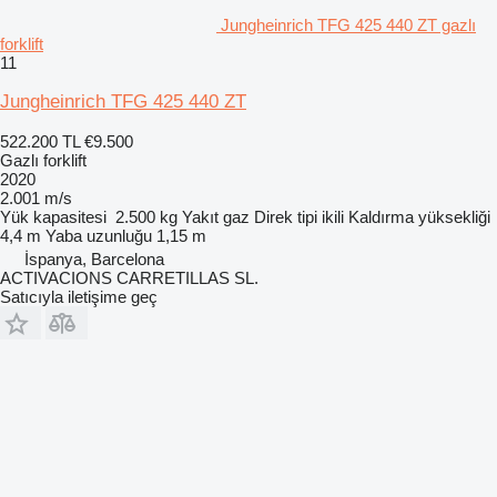
Jungheinrich TFG 425 440 ZT gazlı
forklift
11
Jungheinrich TFG 425 440 ZT
522.200 TL
€9.500
Gazlı forklift
2020
2.001 m/s
Yük kapasitesi
2.500 kg
Yakıt
gaz
Direk tipi
ikili
Kaldırma yüksekliği
4,4 m
Yaba uzunluğu
1,15 m
İspanya, Barcelona
ACTIVACIONS CARRETILLAS SL.
Satıcıyla iletişime geç