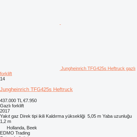
Jungheinrich TFG425s Heftruck gazlı
forklift
14
Jungheinrich TFG425s Heftruck
437.000 TL
€7.950
Gazlı forklift
2017
Yakıt
gaz
Direk tipi
ikili
Kaldırma yüksekliği
5,05 m
Yaba uzunluğu
1,2 m
Hollanda, Beek
EDMO Trading