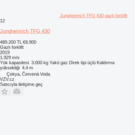
Jungheinrich TFG 430 gazlı forklift
12
Jungheinrich TFG 430
489.200 TL
€8.900
Gazlı forklift
2019
1.929 m/s
Yük kapasitesi
3.000 kg
Yakıt
gaz
Direk tipi
üçlü
Kaldırma
yüksekliği
4,4 m
Çekya, Červená Voda
VZV.cz
Satıcıyla iletişime geç