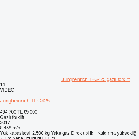
Jungheinrich TFG425 gazlı forklift
14
VIDEO
Jungheinrich TFG425
494.700 TL
€9.000
Gazlı forklift
2017
8.458 m/s
Yük kapasitesi
2.500 kg
Yakıt
gaz
Direk tipi
ikili
Kaldırma yüksekliği
3,1 m
Yaba uzunluğu
1,1 m