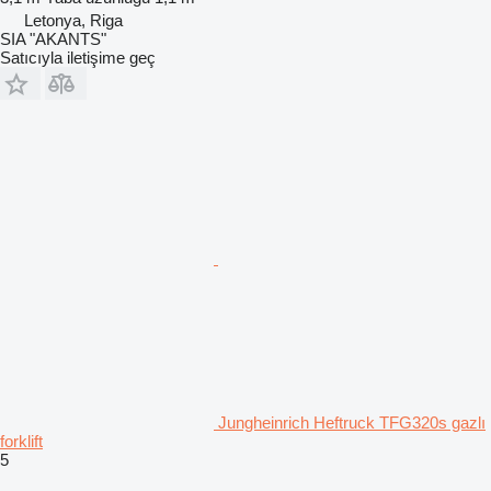
Letonya, Riga
SIA "AKANTS"
Satıcıyla iletişime geç
Jungheinrich Heftruck TFG320s gazlı
forklift
5