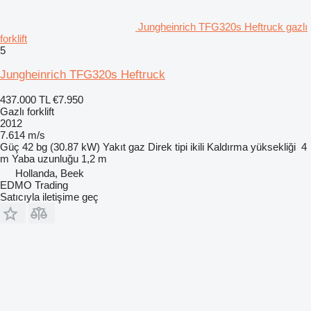
Jungheinrich TFG320s Heftruck gazlı
forklift
5
Jungheinrich TFG320s Heftruck
437.000 TL
€7.950
Gazlı forklift
2012
7.614 m/s
Güç
42 bg (30.87 kW)
Yakıt
gaz
Direk tipi
ikili
Kaldırma yüksekliği
4
m
Yaba uzunluğu
1,2 m
Hollanda, Beek
EDMO Trading
Satıcıyla iletişime geç