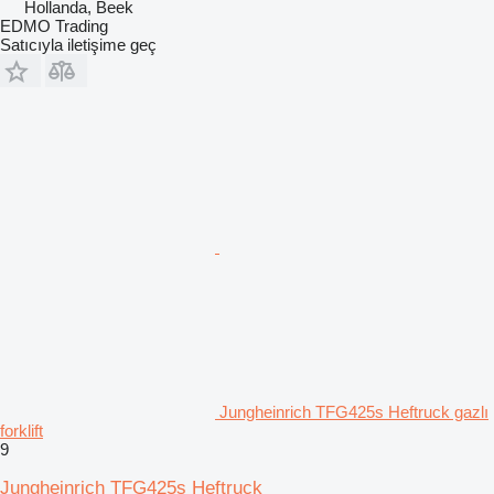
Hollanda, Beek
EDMO Trading
Satıcıyla iletişime geç
Jungheinrich TFG425s Heftruck gazlı
forklift
9
Jungheinrich TFG425s Heftruck