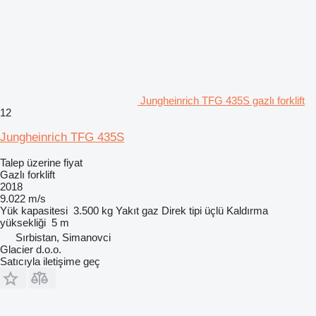
Jungheinrich TFG 435S gazlı forklift
12
Jungheinrich TFG 435S
Talep üzerine fiyat
Gazlı forklift
2018
9.022 m/s
Yük kapasitesi
3.500 kg
Yakıt
gaz
Direk tipi
üçlü
Kaldırma
yüksekliği
5 m
Sırbistan, Simanovci
Glacier d.o.o.
Satıcıyla iletişime geç