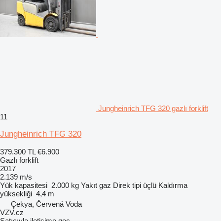
Jungheinrich TFG 320 gazlı forklift
11
Jungheinrich TFG 320
379.300 TL
€6.900
Gazlı forklift
2017
2.139 m/s
Yük kapasitesi
2.000 kg
Yakıt
gaz
Direk tipi
üçlü
Kaldırma
yüksekliği
4,4 m
Çekya, Červená Voda
VZV.cz
Satıcıyla iletişime geç