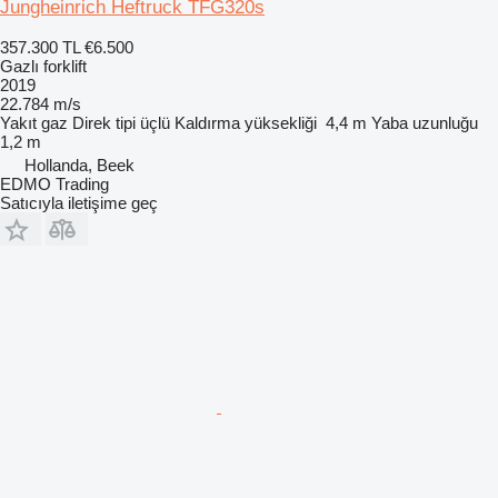
Jungheinrich Heftruck TFG320s
357.300 TL
€6.500
Gazlı forklift
2019
22.784 m/s
Yakıt
gaz
Direk tipi
üçlü
Kaldırma yüksekliği
4,4 m
Yaba uzunluğu
1,2 m
Hollanda, Beek
EDMO Trading
Satıcıyla iletişime geç