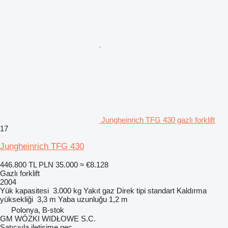
Jungheinrich TFG 430 gazlı forklift
17
Jungheinrich TFG 430
446.800 TL
PLN 35.000
≈ €8.128
Gazlı forklift
2004
Yük kapasitesi
3.000 kg
Yakıt
gaz
Direk tipi
standart
Kaldırma
yüksekliği
3,3 m
Yaba uzunluğu
1,2 m
Polonya, B-stok
GM WÓZKI WIDŁOWE S.C.
Satıcıyla iletişime geç