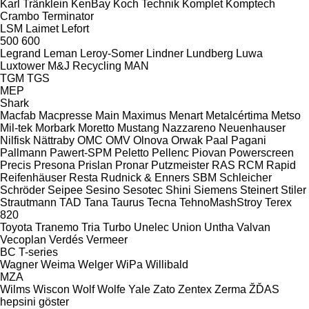
Karl Tränklein
KenBay
Koch Technik
Komplet
Komptech
Crambo
Terminator
LSM
Laimet
Lefort
500
600
Legrand
Leman
Leroy-Somer
Lindner
Lundberg
Luwa
Luxtower
M&J Recycling
MAN
TGM
TGS
MEP
Shark
Macfab
Macpresse
Main
Maximus
Menart
Metalcértima
Metso
Mil-tek
Morbark
Moretto
Mustang
Nazzareno
Neuenhauser
Nilfisk
Nättraby
OMC
OMV
Olnova
Orwak
Paal
Pagani
Pallmann
Pawert-SPM
Peletto
Pellenc
Piovan
Powerscreen
Precis
Presona
Prislan
Pronar
Putzmeister
RAS
RCM
Rapid
Reifenhäuser
Resta
Rudnick & Enners
SBM
Schleicher
Schröder
Seipee
Sesino
Sesotec
Shini
Siemens
Steinert
Stiler
Strautmann
TAD
Tana
Taurus
Tecna
TehnoMashStroy
Terex
820
Toyota
Tranemo
Tria
Turbo
Unelec
Union
Untha
Valvan
Vecoplan
Verdés
Vermeer
BC
T-series
Wagner
Weima
Welger
WiPa
Willibald
MZA
Wilms
Wiscon
Wolf
Wolfe
Yale
Zato
Zentex
Zerma
ŽĎAS
hepsini göster