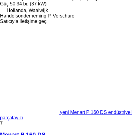
Güç
50.34 bg (37 kW)
Hollanda, Waalwijk
Handelsonderneming P. Verschure
Satıcıyla iletişime geç
yeni Menart P 160 DS endüstriyel
parçalayıcı
7
Menart P 160 DS