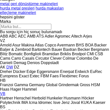
metal geri dönüştürme makineleri
hurda metal presleri
hurda makasları
elleçleme makineleri
hepsini göster
Marka
Bu sorgu için hiç sonuç bulunamadı
ABB
ABC
AEC
AMB
ATS
Adler
Agromec
Altech
Arjes
VZ
Arnold
Asur Makina
Atlas Copco
Avermann
BHS
BOA
Backer
Baljer & Zembrod
Bartontech
Bauer
Baxtran
Becker
Bergmann
Blitz
Bomatic
Bonfiglioli
Bramidan
Briklis
Brodpol
CMI
CSB
Cams
Carro
Casals
Circutor
Clever
Colmar
Colombo
De
Danieli
Demag
Denios
Doppstadt
AK
DW
DZ
Dreher
Dücker
Edge
Eggersmann
Enerpat
Erdwich
EuRec
Europress
Exact
Extec
FBM
Faes
Flexbimec
Forus
HB
Franzoi
Gamma
Germany
Global
Grindermak
Gross
HSM
Haas
Hager
Hammel
VB
Hartner
Henschel
Herbold
Hunkeler
Husmann
Höcker
Polytechnik
IMA
Icma
Idromec
Isve
Jenz
Joval
KUKA
Kaeser
BS