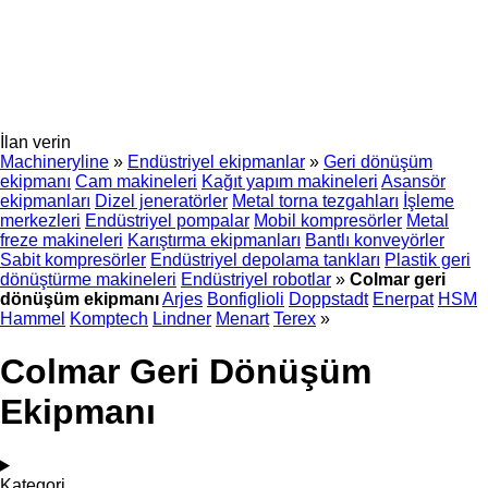
İlan verin
Machineryline
»
Endüstriyel ekipmanlar
»
Geri dönüşüm
ekipmanı
Cam makineleri
Kağıt yapım makineleri
Asansör
ekipmanları
Dizel jeneratörler
Metal torna tezgahları
İşleme
merkezleri
Endüstriyel pompalar
Mobil kompresörler
Metal
freze makineleri
Karıştırma ekipmanları
Bantlı konveyörler
Sabit kompresörler
Endüstriyel depolama tankları
Plastik geri
dönüştürme makineleri
Endüstriyel robotlar
»
Colmar geri
dönüşüm ekipmanı
Arjes
Bonfiglioli
Doppstadt
Enerpat
HSM
Hammel
Komptech
Lindner
Menart
Terex
»
Colmar Geri Dönüşüm
Ekipmanı
Kategori