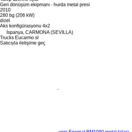
Geri dönüşüm ekipmanı - hurda metal presi
2010
280 bg (206 kW)
dizel
Aks konfigürasyonu
4x2
İspanya, CARMONA (SEVILLA)
Trucks Eucarmo sl
Satıcıyla iletişime geç
yeni Enerpat BM1090 metal talaşı