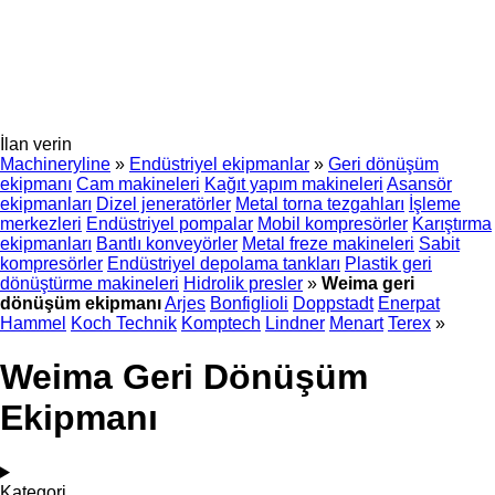
İlan verin
Machineryline
»
Endüstriyel ekipmanlar
»
Geri dönüşüm
ekipmanı
Cam makineleri
Kağıt yapım makineleri
Asansör
ekipmanları
Dizel jeneratörler
Metal torna tezgahları
İşleme
merkezleri
Endüstriyel pompalar
Mobil kompresörler
Karıştırma
ekipmanları
Bantlı konveyörler
Metal freze makineleri
Sabit
kompresörler
Endüstriyel depolama tankları
Plastik geri
dönüştürme makineleri
Hidrolik presler
»
Weima geri
dönüşüm ekipmanı
Arjes
Bonfiglioli
Doppstadt
Enerpat
Hammel
Koch Technik
Komptech
Lindner
Menart
Terex
»
Weima Geri Dönüşüm
Ekipmanı
Kategori