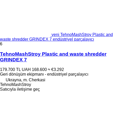
yeni TehnoMashStroy Plastic and
waste shredder GRINDEX 7 endüstriyel parçalayıcı
6
TehnoMashStroy Plastic and waste shredder
GRINDEX 7
179.700 TL
UAH 168.600
≈ €3.292
Geri dönüşüm ekipmanı - endüstriyel parçalayıcı
Ukrayna, m. Cherkasi
TehnoMashStroy
Satıcıyla iletişime geç