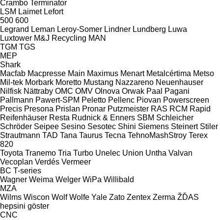
Crambo
Terminator
LSM
Laimet
Lefort
500
600
Legrand
Leman
Leroy-Somer
Lindner
Lundberg
Luwa
Luxtower
M&J Recycling
MAN
TGM
TGS
MEP
Shark
Macfab
Macpresse
Main
Maximus
Menart
Metalcértima
Metso
Mil-tek
Morbark
Moretto
Mustang
Nazzareno
Neuenhauser
Nilfisk
Nättraby
OMC
OMV
Olnova
Orwak
Paal
Pagani
Pallmann
Pawert-SPM
Peletto
Pellenc
Piovan
Powerscreen
Precis
Presona
Prislan
Pronar
Putzmeister
RAS
RCM
Rapid
Reifenhäuser
Resta
Rudnick & Enners
SBM
Schleicher
Schröder
Seipee
Sesino
Sesotec
Shini
Siemens
Steinert
Stiler
Strautmann
TAD
Tana
Taurus
Tecna
TehnoMashStroy
Terex
820
Toyota
Tranemo
Tria
Turbo
Unelec
Union
Untha
Valvan
Vecoplan
Verdés
Vermeer
BC
T-series
Wagner
Weima
Welger
WiPa
Willibald
MZA
Wilms
Wiscon
Wolf
Wolfe
Yale
Zato
Zentex
Zerma
ŽĎAS
hepsini göster
CNC