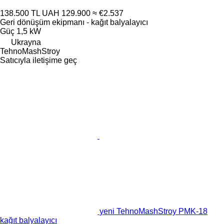
138.500 TL
UAH 129.900
≈ €2.537
Geri dönüşüm ekipmanı - kağıt balyalayıcı
Güç
1,5 kW
Ukrayna
TehnoMashStroy
Satıcıyla iletişime geç
yeni TehnoMashStroy PMK-18
kağıt balyalayıcı