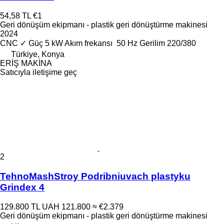
54,58 TL
€1
Geri dönüşüm ekipmanı - plastik geri dönüştürme makinesi
2024
CNC
✓
Güç
5 kW
Akım frekansı
50 Hz
Gerilim
220/380
Türkiye, Konya
ERİŞ MAKİNA
Satıcıyla iletişime geç
2
TehnoMashStroy Podribniuvach plastyku
Grindex 4
129.800 TL
UAH 121.800
≈ €2.379
Geri dönüşüm ekipmanı - plastik geri dönüştürme makinesi