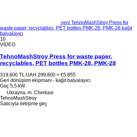
yeni TehnoMashStroy Press for
waste paper, recyclables, PET bottles PMK-28, PMK-28 kağıt
balyalayıcı
10
VIDEO
TehnoMashStroy Press for waste paper,
recyclables, PET bottles PMK-28, PMK-28
319.600 TL
UAH 299.800
≈ €5.855
Geri dönüşüm ekipmanı - kağıt balyalayıcı
Güç
5,5 kW
Ukrayna, m. Cherkasi
TehnoMashStroy
Satıcıyla iletişime geç