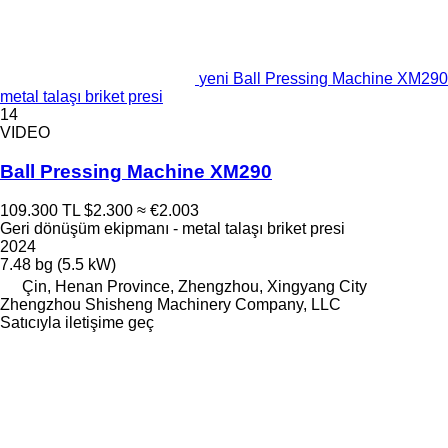
yeni Ball Pressing Machine XM290
metal talaşı briket presi
14
VIDEO
Ball Pressing Machine XM290
109.300 TL
$2.300
≈ €2.003
Geri dönüşüm ekipmanı - metal talaşı briket presi
2024
7.48 bg (5.5 kW)
Çin, Henan Province, Zhengzhou, Xingyang City
Zhengzhou Shisheng Machinery Company, LLC
Satıcıyla iletişime geç