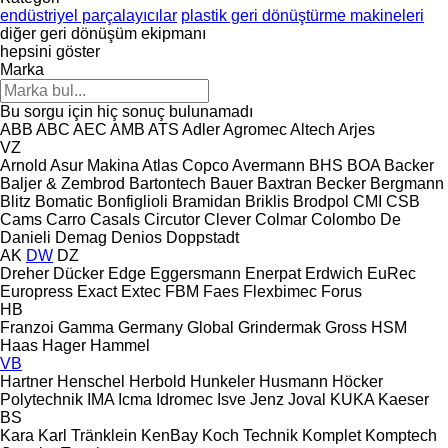
endüstriyel parçalayıcılar
plastik geri dönüştürme makineleri
diğer geri dönüşüm ekipmanı
hepsini göster
Marka
Bu sorgu için hiç sonuç bulunamadı
ABB
ABC
AEC
AMB
ATS
Adler
Agromec
Altech
Arjes
VZ
Arnold
Asur Makina
Atlas Copco
Avermann
BHS
BOA
Backer
Baljer & Zembrod
Bartontech
Bauer
Baxtran
Becker
Bergmann
Blitz
Bomatic
Bonfiglioli
Bramidan
Briklis
Brodpol
CMI
CSB
Cams
Carro
Casals
Circutor
Clever
Colmar
Colombo
De
Danieli
Demag
Denios
Doppstadt
AK
DW
DZ
Dreher
Dücker
Edge
Eggersmann
Enerpat
Erdwich
EuRec
Europress
Exact
Extec
FBM
Faes
Flexbimec
Forus
HB
Franzoi
Gamma
Germany
Global
Grindermak
Gross
HSM
Haas
Hager
Hammel
VB
Hartner
Henschel
Herbold
Hunkeler
Husmann
Höcker
Polytechnik
IMA
Icma
Idromec
Isve
Jenz
Joval
KUKA
Kaeser
BS
Kara
Karl Tränklein
KenBay
Koch Technik
Komplet
Komptech