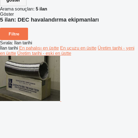
göster
Arama sonuçları:
5 ilan
Göster
5 ilan:
DEC havalandırma ekipmanları
Filtre
Sırala
:
İlan tarihi
İlan tarihi
En pahalısı en üstte
En ucuzu en üstte
Üretim tarihi - yeni
en üstte
Üretim tarihi - eski en üstte