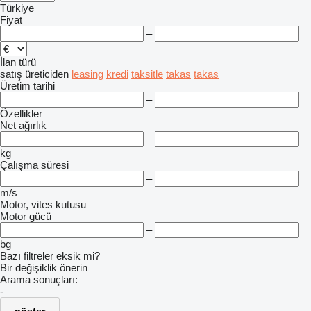
Türkiye
Fiyat
–
İlan türü
satış
üreticiden
leasing
kredi
taksitle
takas
takas
Üretim tarihi
–
Özellikler
Net ağırlık
–
kg
Çalışma süresi
–
m/s
Motor, vites kutusu
Motor gücü
–
bg
Bazı filtreler eksik mi?
Bir değişiklik önerin
Arama sonuçları:
-