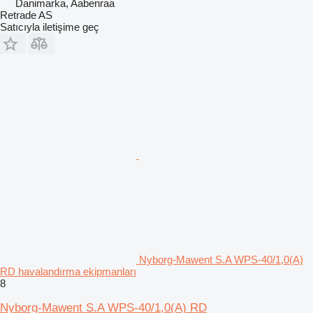
Danimarka, Aabenraa
Retrade AS
Satıcıyla iletişime geç
Nyborg-Mawent S.A WPS-40/1,0(A)
RD havalandırma ekipmanları
8
Nyborg-Mawent S.A WPS-40/1,0(A) RD