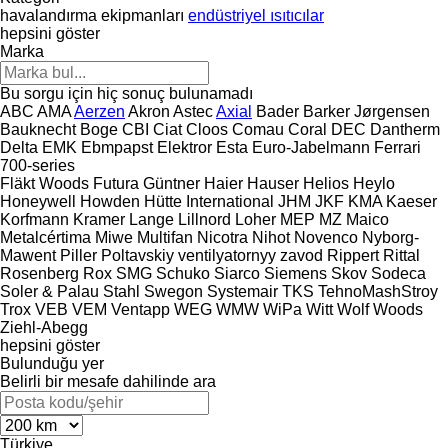
havalandırma ekipmanları
endüstriyel ısıtıcılar
hepsini göster
Marka
Bu sorgu için hiç sonuç bulunamadı
ABC
AMA
Aerzen
Akron
Astec
Axial
Bader
Barker Jørgensen
Bauknecht
Boge
CBI
Ciat
Cloos
Comau
Coral
DEC
Dantherm
Delta
EMK
Ebmpapst
Elektror
Esta
Euro-Jabelmann
Ferrari
700-series
Fläkt Woods
Futura
Güntner
Haier
Hauser
Helios
Heylo
Honeywell
Howden
Hütte
International
JHM
JKF
KMA
Kaeser
Korfmann
Kramer
Lange
Lillnord
Loher
MEP
MZ
Maico
Metalcértima
Miwe
Multifan
Nicotra
Nihot
Novenco
Nyborg-
Mawent
Piller
Poltavskiy ventilyatornyy zavod
Rippert
Rittal
Rosenberg
Rox
SMG
Schuko
Siarco
Siemens
Skov
Sodeca
Soler & Palau
Stahl
Swegon
Systemair
TKS
TehnoMashStroy
Trox
VEB
VEM
Ventapp
WEG
WMW
WiPa
Witt
Wolf
Woods
Ziehl-Abegg
hepsini göster
Bulunduğu yer
Belirli bir mesafe dahilinde ara
Türkiye