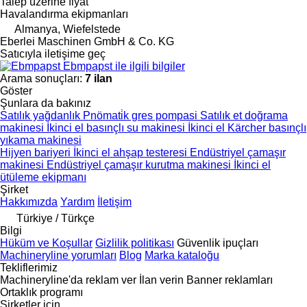
Talep üzerine fiyat
Havalandırma ekipmanları
Almanya, Wiefelstede
Eberlei Maschinen GmbH & Co. KG
Satıcıyla iletişime geç
Ebmpapst ile ilgili bilgiler
Arama sonuçları:
7 ilan
Göster
Şunlara da bakınız
Satılık yağdanlık
Pnömati̇k gres pompasi
Satılık et doğrama
makinesi
İkinci el basınçlı su makinesi
İkinci el Kärcher basınçlı
yıkama makinesi
Hijyen bariyeri
İkinci el ahşap testeresi
Endüstriyel çamaşır
makinesi
Endüstriyel çamaşır kurutma makinesi
İkinci el
ütüleme ekipmanı
Şirket
Hakkımızda
Yardım
İletişim
Türkiye / Türkçe
Bilgi
Hüküm ve Koşullar
Gizlilik politikası
Güvenlik ipuçları
Machineryline yorumları
Blog
Marka kataloğu
Tekliflerimiz
Machineryline'da reklam ver
İlan verin
Banner reklamları
Ortaklık programı
Şirketler için