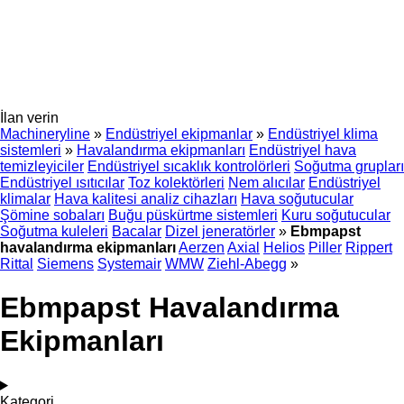
İlan verin
Machineryline
»
Endüstriyel ekipmanlar
»
Endüstriyel klima
sistemleri
»
Havalandırma ekipmanları
Endüstriyel hava
temizleyiciler
Endüstriyel sıcaklık kontrolörleri
Soğutma grupları
Endüstriyel ısıtıcılar
Toz kolektörleri
Nem alıcılar
Endüstriyel
klimalar
Hava kalitesi analiz cihazları
Hava soğutucular
Şömine sobaları
Buğu püskürtme sistemleri
Kuru soğutucular
Soğutma kuleleri
Bacalar
Dizel jeneratörler
»
Ebmpapst
havalandırma ekipmanları
Aerzen
Axial
Helios
Piller
Rippert
Rittal
Siemens
Systemair
WMW
Ziehl-Abegg
»
Ebmpapst Havalandırma
Ekipmanları
Kategori