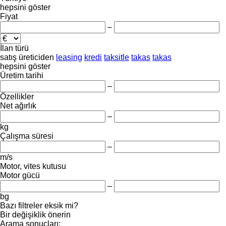
hepsini göster
Fiyat
–
İlan türü
satış
üreticiden
leasing
kredi
taksitle
takas
takas
hepsini göster
Üretim tarihi
–
Özellikler
Net ağırlık
–
kg
Çalışma süresi
–
m/s
Motor, vites kutusu
Motor gücü
–
bg
Bazı filtreler eksik mi?
Bir değişiklik önerin
Arama sonuçları: