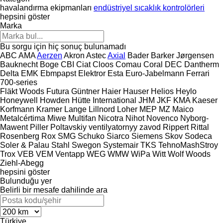
havalandırma ekipmanları
endüstriyel sıcaklık kontrolörleri
hepsini göster
Marka
Bu sorgu için hiç sonuç bulunamadı
ABC
AMA
Aerzen
Akron
Astec
Axial
Bader
Barker Jørgensen
Bauknecht
Boge
CBI
Ciat
Cloos
Comau
Coral
DEC
Dantherm
Delta
EMK
Ebmpapst
Elektror
Esta
Euro-Jabelmann
Ferrari
700-series
Fläkt Woods
Futura
Güntner
Haier
Hauser
Helios
Heylo
Honeywell
Howden
Hütte
International
JHM
JKF
KMA
Kaeser
Korfmann
Kramer
Lange
Lillnord
Loher
MEP
MZ
Maico
Metalcértima
Miwe
Multifan
Nicotra
Nihot
Novenco
Nyborg-
Mawent
Piller
Poltavskiy ventilyatornyy zavod
Rippert
Rittal
Rosenberg
Rox
SMG
Schuko
Siarco
Siemens
Skov
Sodeca
Soler & Palau
Stahl
Swegon
Systemair
TKS
TehnoMashStroy
Trox
VEB
VEM
Ventapp
WEG
WMW
WiPa
Witt
Wolf
Woods
Ziehl-Abegg
hepsini göster
Bulunduğu yer
Belirli bir mesafe dahilinde ara
Türkiye