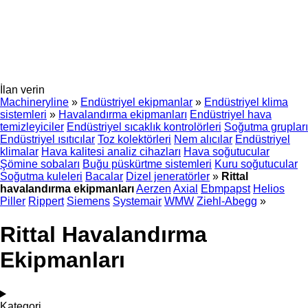
İlan verin
Machineryline
»
Endüstriyel ekipmanlar
»
Endüstriyel klima
sistemleri
»
Havalandırma ekipmanları
Endüstriyel hava
temizleyiciler
Endüstriyel sıcaklık kontrolörleri
Soğutma grupları
Endüstriyel ısıtıcılar
Toz kolektörleri
Nem alıcılar
Endüstriyel
klimalar
Hava kalitesi analiz cihazları
Hava soğutucular
Şömine sobaları
Buğu püskürtme sistemleri
Kuru soğutucular
Soğutma kuleleri
Bacalar
Dizel jeneratörler
»
Rittal
havalandırma ekipmanları
Aerzen
Axial
Ebmpapst
Helios
Piller
Rippert
Siemens
Systemair
WMW
Ziehl-Abegg
»
Rittal Havalandırma
Ekipmanları
Kategori