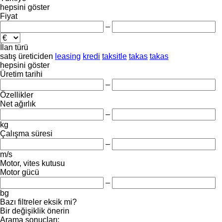
hepsini göster
Fiyat
–
İlan türü
satış
üreticiden
leasing
kredi
taksitle
takas
takas
hepsini göster
Üretim tarihi
–
Özellikler
Net ağırlık
–
kg
Çalışma süresi
–
m/s
Motor, vites kutusu
Motor gücü
–
bg
Bazı filtreler eksik mi?
Bir değişiklik önerin
Arama sonuçları: