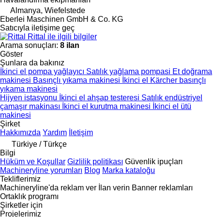
Almanya, Wiefelstede
Eberlei Maschinen GmbH & Co. KG
Satıcıyla iletişime geç
Rittal ile ilgili bilgiler
Arama sonuçları:
8 ilan
Göster
Şunlara da bakınız
İkinci el pompa yağlayıcı
Satılık yağlama pompasi
Et doğrama
makinesi
Basınçlı yıkama makinesi
İkinci el Kärcher basınçlı
yıkama makinesi
Hijyen istasyonu
İkinci el ahşap testeresi
Satılık endüstriyel
çamaşır makinası
İkinci el kurutma makinesi
İkinci el ütü
makinesi
Şirket
Hakkımızda
Yardım
İletişim
Türkiye / Türkçe
Bilgi
Hüküm ve Koşullar
Gizlilik politikası
Güvenlik ipuçları
Machineryline yorumları
Blog
Marka kataloğu
Tekliflerimiz
Machineryline'da reklam ver
İlan verin
Banner reklamları
Ortaklık programı
Şirketler için
Projelerimiz