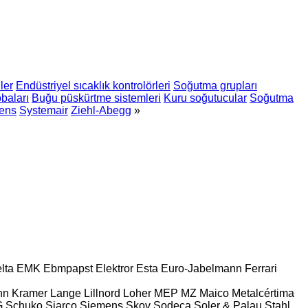
ler
Endüstriyel sıcaklık kontrolörleri
Soğutma grupları
baları
Buğu püskürtme sistemleri
Kuru soğutucular
Soğutma
ens
Systemair
Ziehl-Abegg
»
lta
EMK
Ebmpapst
Elektror
Esta
Euro-Jabelmann
Ferrari
nn
Kramer
Lange
Lillnord
Loher
MEP
MZ
Maico
Metalcértima
G
Schuko
Siarco
Siemens
Skov
Sodeca
Soler & Palau
Stahl