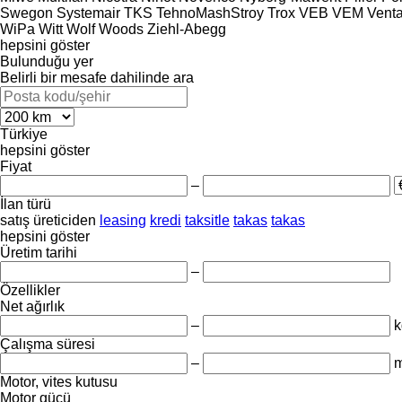
Swegon
Systemair
TKS
TehnoMashStroy
Trox
VEB
VEM
Vent
WiPa
Witt
Wolf
Woods
Ziehl-Abegg
hepsini göster
Bulunduğu yer
Belirli bir mesafe dahilinde ara
Türkiye
hepsini göster
Fiyat
–
İlan türü
satış
üreticiden
leasing
kredi
taksitle
takas
takas
hepsini göster
Üretim tarihi
–
Özellikler
Net ağırlık
–
k
Çalışma süresi
–
m
Motor, vites kutusu
Motor gücü