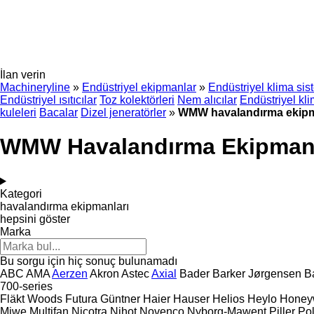
İlan verin
Machineryline
»
Endüstriyel ekipmanlar
»
Endüstriyel klima sis
Endüstriyel ısıtıcılar
Toz kolektörleri
Nem alıcılar
Endüstriyel kli
kuleleri
Bacalar
Dizel jeneratörler
»
WMW havalandırma ekipm
WMW Havalandırma Ekipmanl
Kategori
havalandırma ekipmanları
hepsini göster
Marka
Bu sorgu için hiç sonuç bulunamadı
ABC
AMA
Aerzen
Akron
Astec
Axial
Bader
Barker Jørgensen
B
700-series
Fläkt Woods
Futura
Güntner
Haier
Hauser
Helios
Heylo
Honey
Miwe
Multifan
Nicotra
Nihot
Novenco
Nyborg-Mawent
Piller
Pol