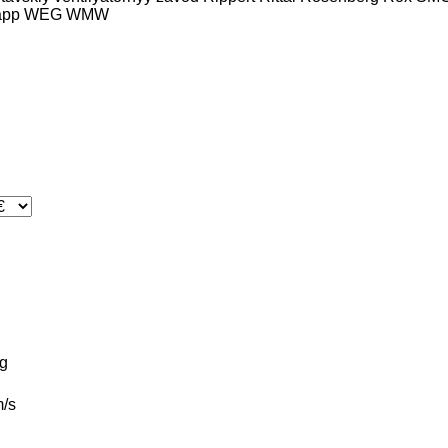
app
WEG
WMW
g
/s