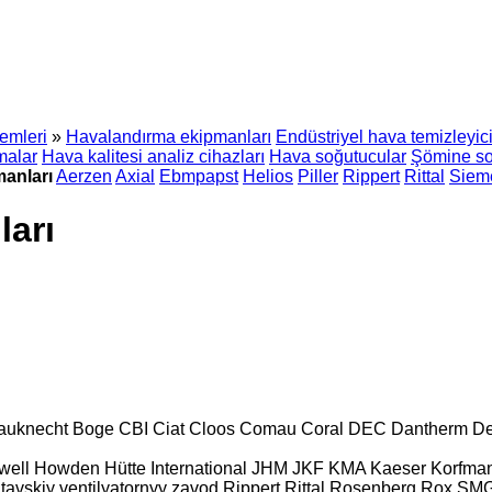
temleri
»
Havalandırma ekipmanları
Endüstriyel hava temizleyici
malar
Hava kalitesi analiz cihazları
Hava soğutucular
Şömine so
anları
Aerzen
Axial
Ebmpapst
Helios
Piller
Rippert
Rittal
Siem
arı
auknecht
Boge
CBI
Ciat
Cloos
Comau
Coral
DEC
Dantherm
De
well
Howden
Hütte
International
JHM
JKF
KMA
Kaeser
Korfma
tavskiy ventilyatornyy zavod
Rippert
Rittal
Rosenberg
Rox
SM