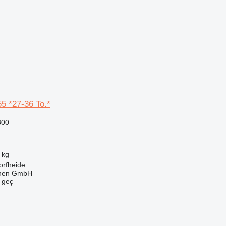
5 *27-36 To.*
800
 kg
orfheide
nen GmbH
e geç