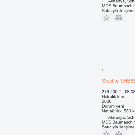
Almanya, Sch
MDS Baumaschi
Satıcıyla iletişim
1
Steelite SHB8
279.200 TL
€5.0
Hidrolik kırıcı
2026
Durum
yeni
Net ağırlık
560 k
Almanya, Sch
MDS Baumaschi
Satıcıyla iletişim