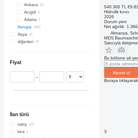
Ankara
540.300 TL
€9.8
Hidrolik kırıcı
Acıgöl
2026
Adana
Durum
yeni
Net ağırlık
1.366
Avrupa
Almanya, Sch
Asya
Romanya
MDS Baumaschi
diğerleri
Almanya
Çin
Satıcıyla iletişim
Cologne
Hollanda
Birleşik Arap Emirlikleri
Ukrayna
Dormagen
İspanya
Gürcistan
Kolombiya
Bu bölüme ait yen
Fiyat
Kiel
Birleşik Krallık
Japonya
Peru
Grossenaspe
Fransa
Umman
Uruguay
Abone ol
–
Wiesbaden
İtalya
Moldova
Buraya tıklayara
Dusseldorf
Polonya
Bolivya
hepsini göster
Hamburg
Tubingen
hepsini göster
İlan türü
satış
3
kira