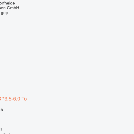
orfheide
nen GmbH
e geç
 *3.5-6.0 To
55
g