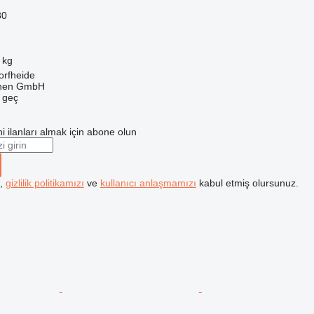
30
 kg
orfheide
nen GmbH
e geç
i ilanları almak için abone olun
k,
gizlilik politikamızı
ve
kullanıcı anlaşmamızı
kabul etmiş olursunuz.