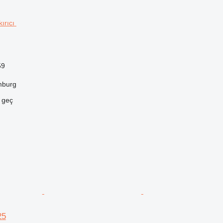
59
mburg
e geç
25