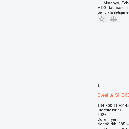
Almanya, Sch
MDS Baumaschi
Satıcıyla iletişim
1
Steelite SHB68
134.900 TL
€2.4
Hidrolik kırıcı
2026
Durum
yeni
Net ağırlık
285 k