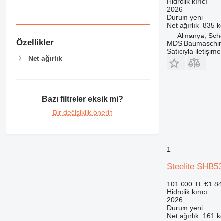
Hidrolik kırıcı
2026
Durum
yeni
Net ağırlık
835 k
Almanya, Sch
Özellikler
MDS Baumaschi
Satıcıyla iletişim
Net ağırlık
Bazı filtreler eksik mi?
Bir değişiklik önerin
1
Steelite SHB53
101.600 TL
€1.8
Hidrolik kırıcı
2026
Durum
yeni
Net ağırlık
161 k