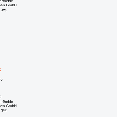
orfheide
nen GmbH
e geç
5
80
g
orfheide
nen GmbH
e geç