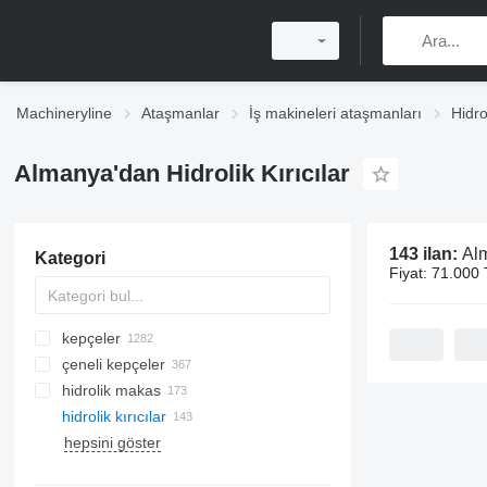
Machineryline
Ataşmanlar
İş makineleri ataşmanları
Hidrol
Almanya'dan Hidrolik Kırıcılar
143 ilan:
Alm
Kategori
Fiyat:
71.000 
kepçeler
çeneli kepçeler
eskavatör kovaları
hidrolik makas
tesviye kepçeleri
hidrolik kırıcılar
yükleyici kovaları
hepsini göster
elekli kovalari
kaldırma askıları
burgu matkaplar
beton levha kalıpları
mini ekskavatör kepçeleri
kaldırma çatalları
sondaj boruları
beton blok kalıpları