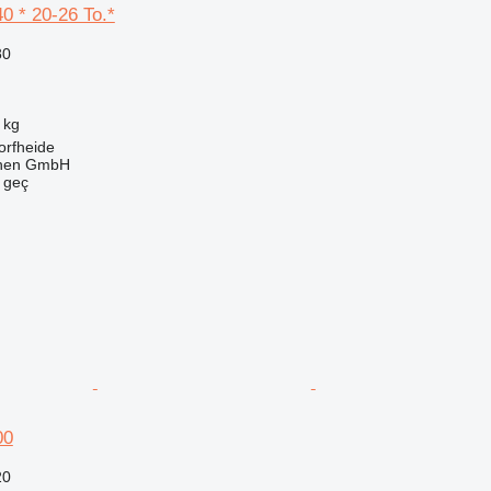
0 * 20-26 To.*
80
 kg
orfheide
nen GmbH
e geç
00
20