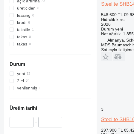
açık artırma
Steelite SHB14
üreticiden
548.600 TL
€9.9
leasing
Hidrolik kırıcı
kredi
2026
Durum
yeni
taksitle
Net ağırlık
1.855
takas
Almanya, Sch
takas
MDS Baumaschi
Satıcıyla iletişim
Durum
yeni
2.el
yenilenmiş
Üretim tarihi
3
Steelite SHB1
–
297.900 TL
€5.4