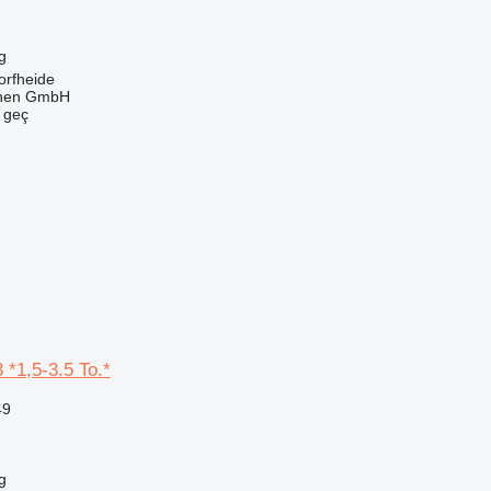
g
orfheide
nen GmbH
e geç
 *1,5-3.5 To.*
49
g