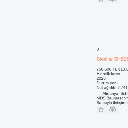
3
Steelite SHB15
758.600 TL
€13.
Hidrolik kırıcı
2026
Durum
yeni
Net ağırlık
2.741
Almanya, Sch
MDS Baumaschi
Satıcıyla iletişim