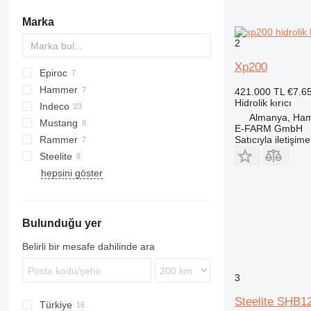
kırıcılı kepçeler
kaldırma zincirleri
sondaj uçları
Marka
harç karıştırma kepçesi leri
diğer kaldırma ekipmanı
Delik Dibi Darbeli Delici Tabancalar
2
diğer delme aletleri
Xp200
Epiroc
CK
Hammer
MB
421.000 TL
€7.6
Hidrolik kırıcı
Indeco
SB
HM
HX
Almanya, Ha
Mustang
HS
HP
HM
E-FARM GmbH
Rammer
XL
HM
Satıcıyla iletişim
Steelite
SB
3288
hepsini göster
Bulunduğu yer
Belirli bir mesafe dahilinde ara
3
Steelite SHB1
Türkiye