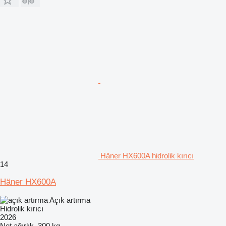
Häner HX600A hidrolik kırıcı
14
Häner HX600A
Açık artırma
Hidrolik kırıcı
2026
Net ağırlık
300 kg