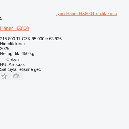
yeni Häner HX800 hidrolik kırıcı
5
Häner HX800
215.800 TL
CZK 95.000
≈ €3.926
Hidrolik kırıcı
2025
Net ağırlık
450 kg
Çekya
HULAS s.r.o.
Satıcıyla iletişime geç