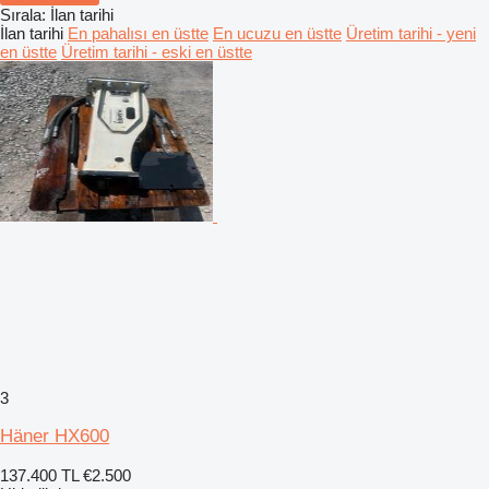
Sırala
:
İlan tarihi
İlan tarihi
En pahalısı en üstte
En ucuzu en üstte
Üretim tarihi - yeni
en üstte
Üretim tarihi - eski en üstte
3
Häner HX600
137.400 TL
€2.500