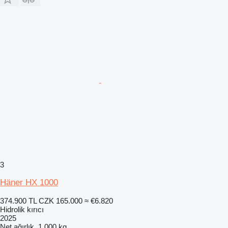
3
Häner HX 1000
374.900 TL
CZK 165.000
≈ €6.820
Hidrolik kırıcı
2025
Net ağırlık
1.000 kg