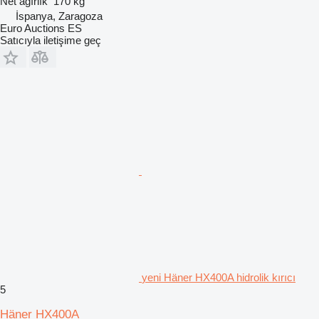
Net ağırlık
170 kg
İspanya, Zaragoza
Euro Auctions ES
Satıcıyla iletişime geç
yeni Häner HX400A hidrolik kırıcı
5
Häner HX400A