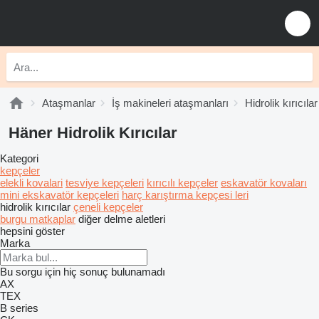
Ataşmanlar
İş makineleri ataşmanları
Hidrolik kırıcılar
Häner Hidrolik Kırıcılar
Kategori
kepçeler
elekli kovalari
tesviye kepçeleri
kırıcılı kepçeler
eskavatör kovaları
mini ekskavatör kepçeleri
harç karıştırma kepçesi leri
hidrolik kırıcılar
çeneli kepçeler
burgu matkaplar
diğer delme aletleri
hepsini göster
Marka
Bu sorgu için hiç sonuç bulunamadı
AX
TEX
B series