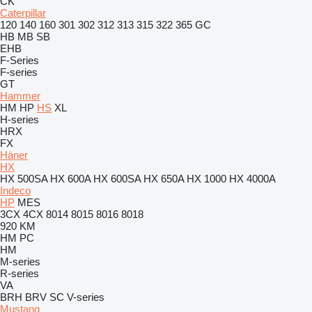
CK
Caterpillar
120
140
160
301
302
312
313
315
322
365
GC
HB
MB
SB
EHB
F-Series
F-series
GT
Hammer
HM
HP
HS
XL
H-series
HRX
FX
Häner
HX
HX 500SA
HX 600A
HX 600SA
HX 650A
HX 1000
HX 4000A
Indeco
HP
MES
3CX
4CX
8014
8015
8016
8018
920
KM
HM
PC
HM
M-series
R-series
VA
BRH
BRV
SC
V-series
Mustang