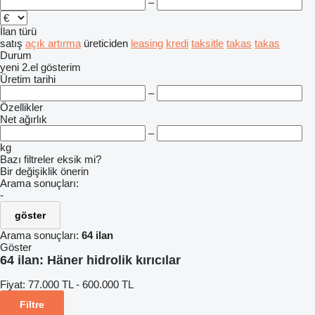
–
İlan türü
satış
açık artırma
üreticiden
leasing
kredi
taksitle
takas
takas
Durum
yeni
2.el
gösterim
Üretim tarihi
–
Özellikler
Net ağırlık
–
kg
Bazı filtreler eksik mi?
Bir değişiklik önerin
Arama sonuçları:
-
göster
Arama sonuçları:
64 ilan
Göster
64 ilan:
Häner hidrolik kırıcılar
Fiyat:
77.000 TL - 600.000 TL
Filtre