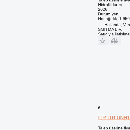
Hidrolik kırıcı
2026
Durum
yeni
Net ağırlık
1.950
Hollanda, Ven
SMITMA B.V.
Satıcıyla iletişim
6
ITR ITR UNH1
Talep üzerine fiya