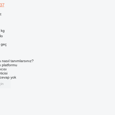
37
t
 kg
lo
e geç
a nasıl tanımlarsınız?
an platformu
ıcısı
ticisi
u cevap yok
çin