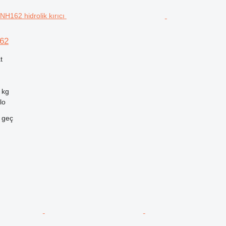
62
t
 kg
lo
e geç