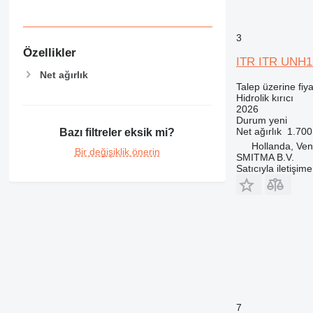
3
Özellikler
ITR ITR UNH1
Net ağırlık
Talep üzerine fiya
Hidrolik kırıcı
2026
Durum
yeni
Net ağırlık
1.700
Bazı filtreler eksik mi?
Hollanda, Ven
Bir değişiklik önerin
SMITMA B.V.
Satıcıyla iletişim
7