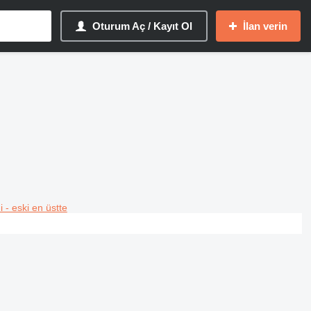
Oturum Aç / Kayıt Ol
İlan verin
i - eski en üstte