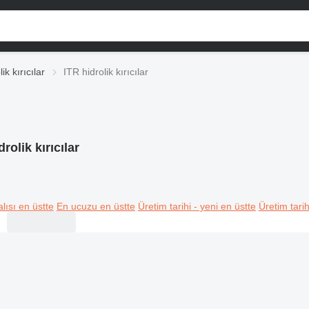
ik kırıcılar
ITR hidrolik kırıcılar
drolik kırıcılar
lısı en üstte
En ucuzu en üstte
Üretim tarihi - yeni en üstte
Üretim tarih