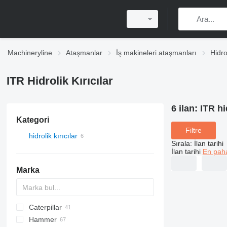
Machineryline
Ataşmanlar
İş makineleri ataşmanları
Hidrol
ITR Hidrolik Kırıcılar
6 ilan:
ITR hi
Kategori
Filtre
hidrolik kırıcılar
Sırala
:
İlan tarihi
İlan tarihi
En paha
Marka
Caterpillar
AX
TEX
B series
CK
Hammer
120
HB
EHB
F-Series
F-series
GT