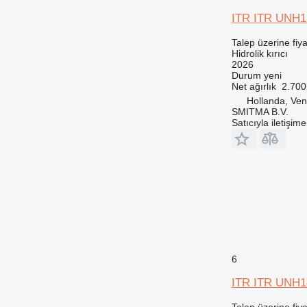
ITR ITR UNH1
Talep üzerine fiya
Hidrolik kırıcı
2026
Durum
yeni
Net ağırlık
2.700
Hollanda, Ven
SMITMA B.V.
Satıcıyla iletişim
6
ITR ITR UNH1
Talep üzerine fiya