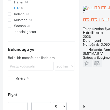
Häner
140
MB
HM
H-series
HRX
FX
ITR
160
SB
HP
HX
7
Indeco
301
HS
ITR ITR UNH1
Mustang
302
XL
HP
3CX
920
HM
HM
M-series
R-series
VA
BRH
Soosan
312
MES
4CX
KM
PC
BRV
BRH
E-series
B-series
TOP
PRB
777
OLS
Talep üzerine fiya
hepsini göster
313
8014
SC
HM
GH
3288
SB
TB
CW
EC
Hidrolik kırıcı
2026
315
8015
V-series
SB
5011
Durum
yeni
322
8016
Net ağırlık
3.050
Bulunduğu yer
365
8018
Hollanda, Ven
SMITMA B.V.
GC
Satıcıyla iletişim
Belirli bir mesafe dahilinde ara
Türkiye
Fiyat
5
–