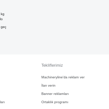
 kg
lo
e geç
Tekliflerimiz
Machineryline'da reklam ver
İlan verin
Banner reklamları
ları
Ortaklık programı