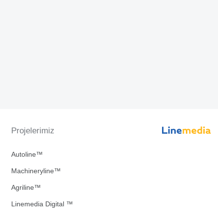
Projelerimiz
Autoline™
Machineryline™
Agriline™
Linemedia Digital ™