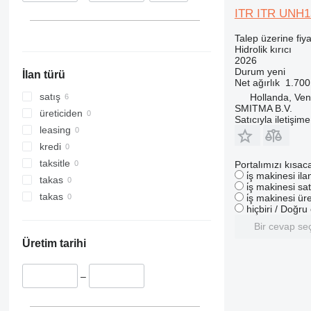
ITR ITR UNH1
Talep üzerine fiya
Hidrolik kırıcı
2026
Durum
yeni
İlan türü
Net ağırlık
1.700
satış
Hollanda, Ven
SMITMA B.V.
üreticiden
Satıcıyla iletişim
leasing
kredi
taksitle
Portalımızı kısac
i̇ş makinesi il
takas
i̇ş makinesi sat
takas
i̇ş makinesi üre
hiçbiri / Doğr
Bir cevap se
Üretim tarihi
–