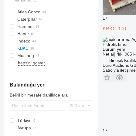
Atlas Copco
AX
17
Caterpillar
TEX
B series
CK
Hammer
120
HB
EHB
F-Series
F-series
GT
KBKC 100
Häner
140
MB
HM
H-series
HRX
FX
Aç
Indeco
160
SB
HP
HX
Hidrolik kırıcı
KBKC
301
HS
HP
3CX
Durum
yeni
Net ağırlık
985 k
Mustang
302
XL
MES
4CX
920
HM
HM
M-series
R-series
VA
BRH
Birleşik Krallı
hepsini göster
312
8014
KM
PC
BRV
BRH
E-series
B-series
TOP
PRB
777
OLS
SB
TB
CW
EC
Euro Auctions G
313
8015
SC
HM
GH
3288
Satıcıyla iletişim
315
8016
V-series
SB
5011
Bulunduğu yer
322
8018
365
Belirli bir mesafe dahilinde ara
GC
Türkiye
Avrupa
17
Birleşik Krallık