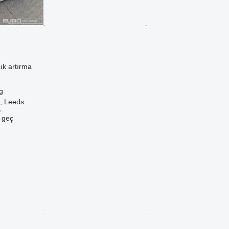
ık artırma
g
k, Leeds
B
e geç