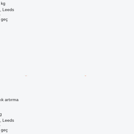
 kg
k, Leeds
B
e geç
ık artırma
g
k, Leeds
B
e geç