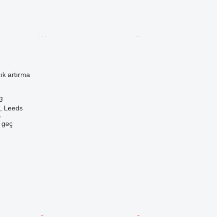
ık artırma
g
k, Leeds
B
e geç