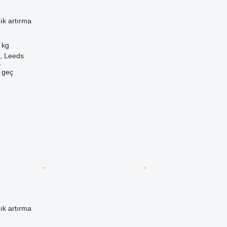
ık artırma
 kg
k, Leeds
B
e geç
ık artırma