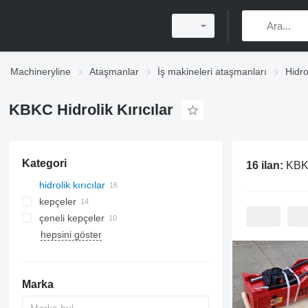
Machineryline
Ataşmanlar
İş makineleri ataşmanları
Hidrol
KBKC Hidrolik Kırıcılar
Kategori
16 ilan:
KBKC
hidrolik kırıcılar
kepçeler
çeneli kepçeler
elekli kovalari
hepsini göster
Marka