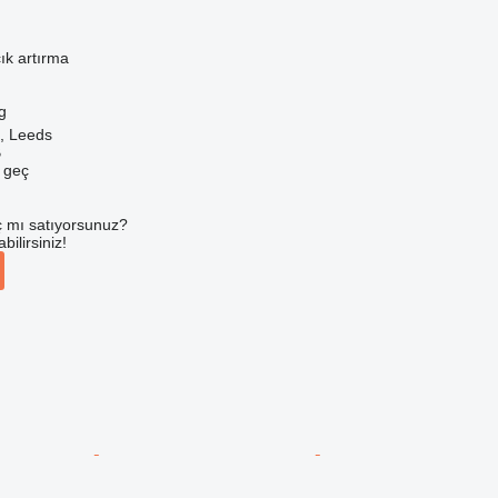
ık artırma
g
k, Leeds
B
e geç
 mı satıyorsunuz?
ilirsiniz!