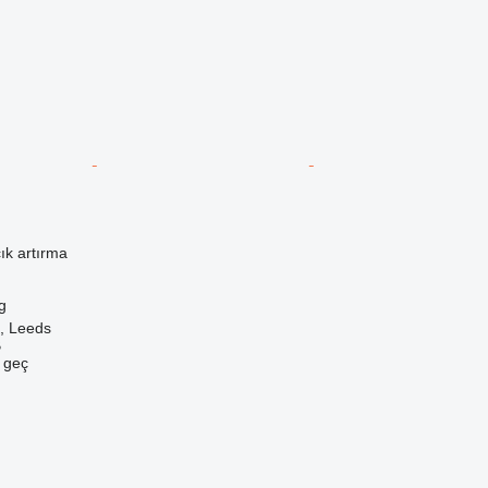
ık artırma
g
k, Leeds
B
e geç