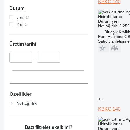
KBKC 140
Durum
Aç
Hidrolik kırıcı
yeni
Durum
yeni
2.el
Net ağırlık
2.256
Birleşik Krallı
Euro Auctions G
Satıcıyla iletişim
Üretim tarihi
–
Özellikler
15
Net ağırlık
KBKC 140
Aç
Hidrolik kırıcı
Bazı filtreler eksik mi?
Durum
yeni