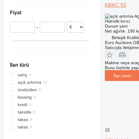
KBKC 53
Almanya
Fiyat
Aç
Hidrolik kırıcı
Durum
yeni
–
Net ağırlık
190 k
Birleşik Krallı
Euro Auctions G
Satıcıyla iletişim
Makine veya araç
İlan türü
Bunu bizimle yapab
satış
İlan verin
açık artırma
üreticiden
leasing
kredi
taksitle
takas
takas
15