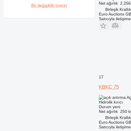
Net ağırlık
2.256
Bir değişiklik önerin
Birleşik Krallı
Euro Auctions G
Satıcıyla iletişim
17
KBKC 75
Aç
Hidrolik kırıcı
Durum
yeni
Net ağırlık
250 k
Birleşik Krallı
Euro Auctions G
Satıcıyla iletişim