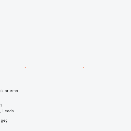
ık artırma
g
k, Leeds
B
e geç