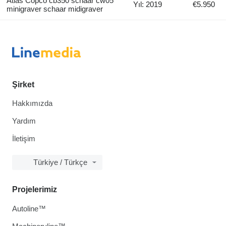
Atlas Copco cb350 schaar cw05
Yıl: 2019
€5.950
minigraver schaar midigraver
Şirket
Hakkımızda
Yardım
İletişim
Türkiye / Türkçe
Projelerimiz
Autoline™