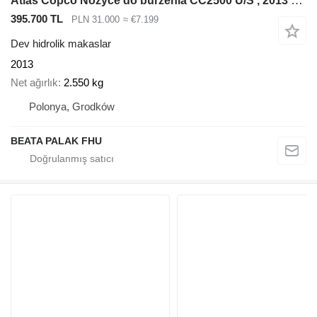
Atlas Copco Nożyce do burzenia CC2500 U/S , 2013 rok
395.700 TL
PLN 31.000
≈ €7.199
Dev hidrolik makaslar
2013
Net ağırlık
2.550 kg
Polonya, Grodków
BEATA PALAK FHU