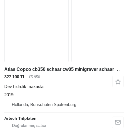
Atlas Copco cb350 schaar cw05 minigraver schaar midigraver
327.100 TL
€5.950
Dev hidrolik makaslar
2019
Hollanda, Bunschoten Spakenburg
Artech Trilplaten