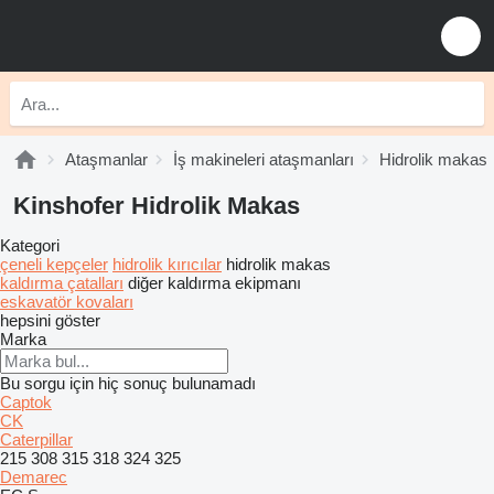
Ataşmanlar
İş makineleri ataşmanları
Hidrolik makas
Kinshofer Hidrolik Makas
Kategori
çeneli kepçeler
hidrolik kırıcılar
hidrolik makas
kaldırma çatalları
diğer kaldırma ekipmanı
eskavatör kovaları
hepsini göster
Marka
Bu sorgu için hiç sonuç bulunamadı
Captok
CK
Caterpillar
215
308
315
318
324
325
Demarec