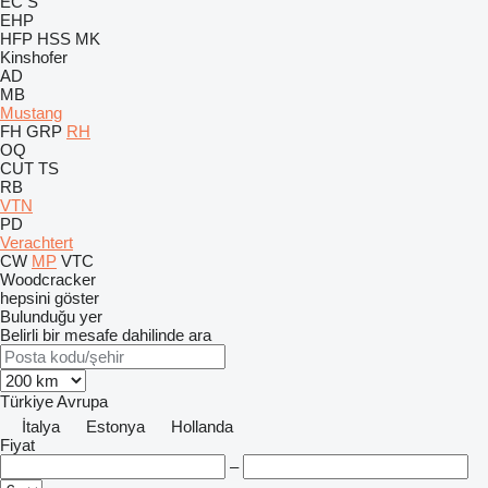
EC
S
EHP
HFP
HSS
MK
Kinshofer
AD
MB
Mustang
FH
GRP
RH
OQ
CUT
TS
RB
VTN
PD
Verachtert
CW
MP
VTC
Woodcracker
hepsini göster
Bulunduğu yer
Belirli bir mesafe dahilinde ara
Türkiye
Avrupa
İtalya
Estonya
Hollanda
Fiyat
–