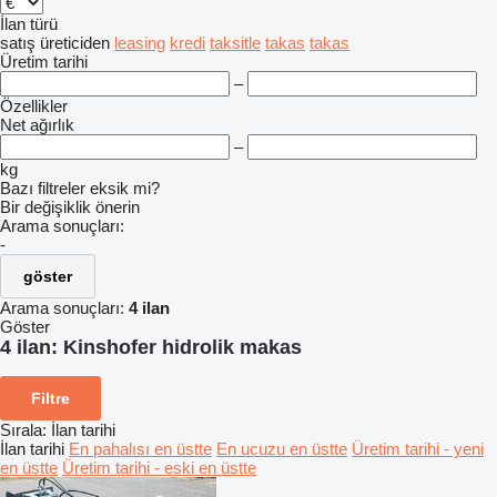
İlan türü
satış
üreticiden
leasing
kredi
taksitle
takas
takas
Üretim tarihi
–
Özellikler
Net ağırlık
–
kg
Bazı filtreler eksik mi?
Bir değişiklik önerin
Arama sonuçları:
-
göster
Arama sonuçları:
4 ilan
Göster
4 ilan:
Kinshofer hidrolik makas
Filtre
Sırala
:
İlan tarihi
İlan tarihi
En pahalısı en üstte
En ucuzu en üstte
Üretim tarihi - yeni
en üstte
Üretim tarihi - eski en üstte