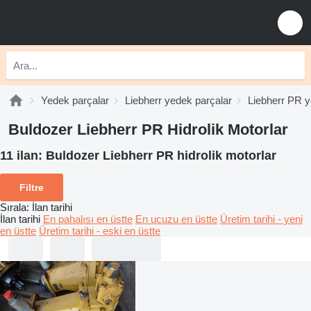
Yedek parçalar
Liebherr yedek parçalar
Liebherr PR y
Buldozer Liebherr PR Hidrolik Motorlar
11 ilan:
Buldozer Liebherr PR hidrolik motorlar
Filtre
Sırala
:
İlan tarihi
İlan tarihi
En pahalısı en üstte
En ucuzu en üstte
Üretim tarihi - yeni
en üstte
Üretim tarihi - eski en üstte