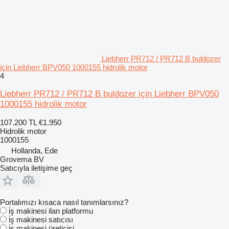
Liebherr PR712 / PR712 B buldozer
için Liebherr BPV050 1000155 hidrolik motor
4
Liebherr PR712 / PR712 B buldozer için Liebherr BPV050
1000155 hidrolik motor
107.200 TL
€1.950
Hidrolik motor
1000155
Hollanda, Ede
Grovema BV
Satıcıyla iletişime geç
Portalımızı kısaca nasıl tanımlarsınız?
i̇ş makinesi ilan platformu
i̇ş makinesi satıcısı
i̇ş makinesi üreticisi