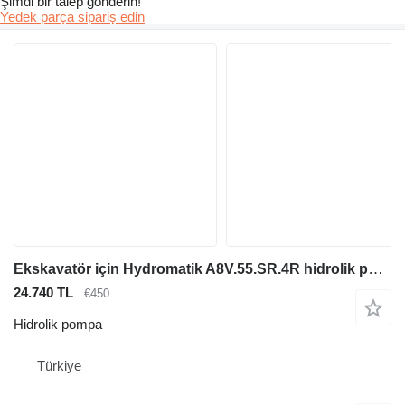
Şimdi bir talep gönderin!
Yedek parça sipariş edin
Ekskavatör için Hydromatik A8V.55.SR.4R hidrolik pompa
24.740 TL
€450
Hidrolik pompa
Türkiye