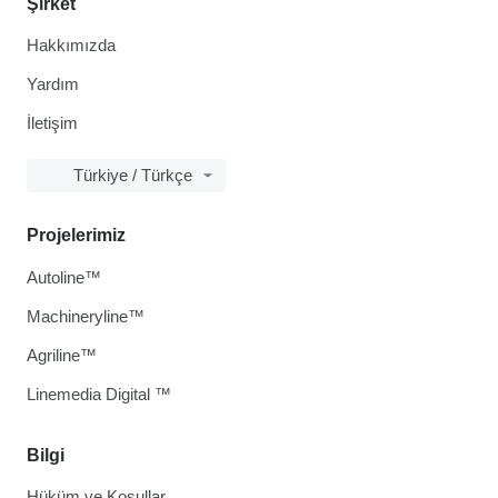
Şirket
Hakkımızda
Yardım
İletişim
Türkiye / Türkçe
Projelerimiz
Autoline™
Machineryline™
Agriline™
Linemedia Digital ™
Bilgi
Hüküm ve Koşullar