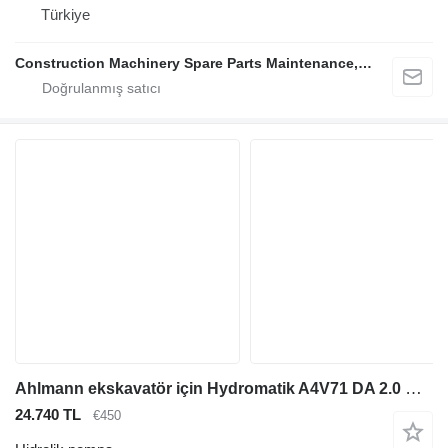
Türkiye
Construction Machinery Spare Parts Maintenance, Repair and Sales Company
Ahlmann ekskavatör için Hydromatik A4V71 DA 2.0 R hidrolik pompa
24.740 TL
€450