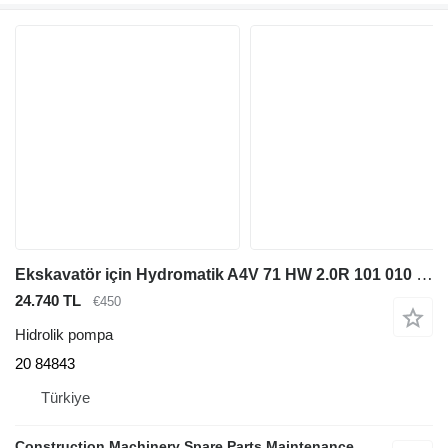
Ekskavatör için Hydromatik A4V 71 HW 2.0R 101 010 20 84843 hidrolik pompa
24.740 TL
€450
Hidrolik pompa
20 84843
Türkiye
Construction Machinery Spare Parts Maintenance, Repair and Sales Company