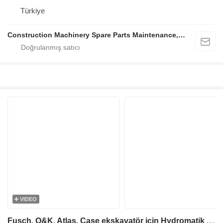
Türkiye
Construction Machinery Spare Parts Maintenance, Repair and Sales Company
VIDEO
Fusch, O&K, Atlas, Case ekskavatör için Hydromatik A 8 V 80 S.R hidrolik pompa