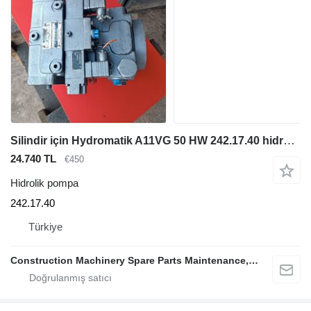
Silindir için Hydromatik A11VG 50 HW 242.17.40 hidrolik pompa
24.740 TL
€450
Hidrolik pompa
242.17.40
Türkiye
Construction Machinery Spare Parts Maintenance, Repair and Sales Company