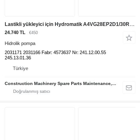
Lastikli yükleyici için Hydromatik A4VG28EP2D1/30R-NSC10F001D-S 2031171 2031166 Fabr: hidrolik pompa
24.740 TL
€450
Hidrolik pompa
2031171 2031166 Fabr: 4573637 Nr: 241.12.00.55
245.13.01.36
Türkiye
Construction Machinery Spare Parts Maintenance, Repair and Sales Company