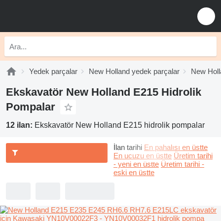
Yedek parçalar
New Holland yedek parçalar
New Holl
Ekskavatör New Holland E215 Hidrolik
Pompalar
12 ilan:
Ekskavatör New Holland E215 hidrolik pompalar
İlan tarihi
En pahalısı en üstte
En ucuzu en üstte
Üretim tarihi
- yeni en üstte
Üretim tarihi -
eski en üstte