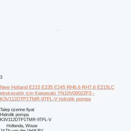
3
New Holland E215 E235 E245 RH6.6 RH7.6 E215LC
ekskavatör için Kawasaki YN10V00022F3 -
K3V112DTP1TMR-9TFL-V hidrolik pompa
Talep üzerine fiyat
Hidrolik pompa
K3V112DTP1TMR-9TFL-V
Hollanda, Wouw
J&Th van der Veldt BV