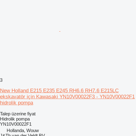
3
New Holland E215 E235 E245 RH6.6 RH7.6 E215LC
ekskavatör için Kawasaki YN10V00022F3 - YN10V00022F1
hidrolik pompa
Talep üzerine fiyat
Hidrolik pompa
YN10V00022F1
Hollanda, Wouw
J&Th van der Veldt BV