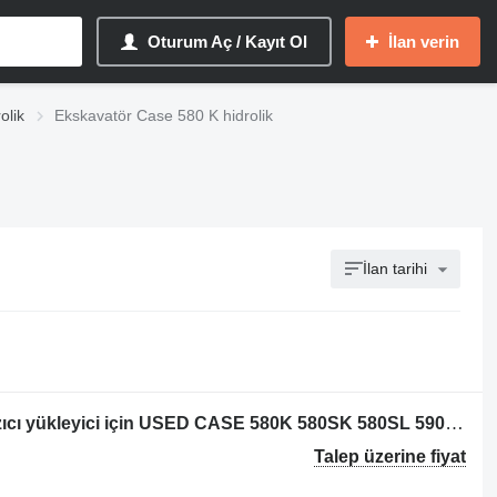
Oturum Aç / Kayıt Ol
İlan verin
olik
Ekskavatör Case 580 K hidrolik
İlan tarihi
Case 580 K / 580 SK / 580 SL / 590 kazıcı yükleyici için USED CASE 580K 580SK 580SL 590 BACKHOE LOADER CONTROL VALVE CONT hidrolik dağıtıcı
Talep üzerine fiyat