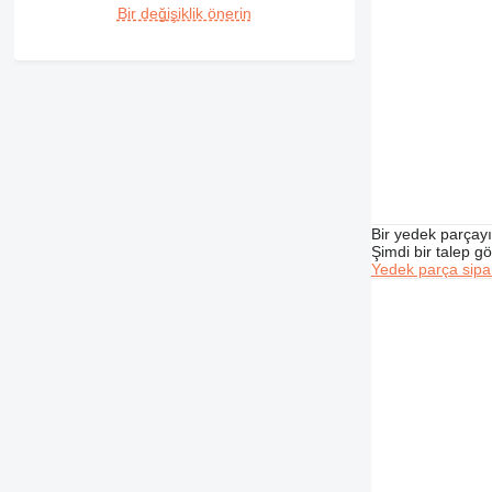
390
Bir değişiklik önerin
416
420
422
424
426
428
430
432
Bir yedek parçay
434
Şimdi bir talep g
438
Yedek parça sipar
444
740
777
908
950
962
966
972