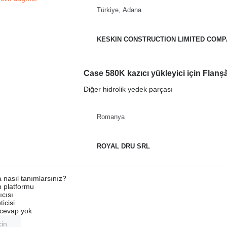
Türkiye, Adana
KESKIN CONSTRUCTION LIMITED COM
Diğer hidrolik yedek parçası
Romanya
ROYAL DRU SRL
a nasıl tanımlarsınız?
an platformu
ıcısı
ticisi
u cevap yok
çin