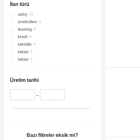
İlan türü
319
TM
CX160
320
CX210
satış
321
CX220
üreticiden
322
CX225
leasing
323
CX240
kredi
324
CX250
taksitle
325
CX290
takas
326
CX300
takas
329
CX330
330
CX350
Üretim tarihi
336
CX360
340
CX370
–
345
CX460
349
350
365
374
375
Bazı filtreler eksik mi?