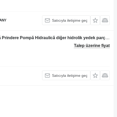
PANY
Satıcıyla iletişime geç
Case 580K kazıcı yükleyici için Flanșă Prindere Pompă Hidraulică diğer hidrolik yedek parçası
Talep üzerine fiyat
Satıcıyla iletişime geç