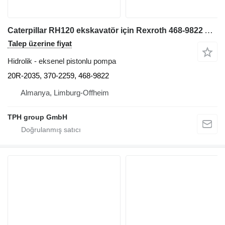
Caterpillar RH120 ekskavatör için Rexroth 468-9822 Axialkolbenpumpe A10VO60, 20R-2035, 370-2259, CAT RH120 eksenel pistonlu pompa
Talep üzerine fiyat
Hidrolik - eksenel pistonlu pompa
20R-2035, 370-2259, 468-9822
Almanya, Limburg-Offheim
TPH group GmbH