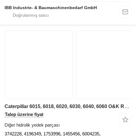
IBB Industrie- & Baumaschinenbedarf GmbH
Caterpillar 6015, 6018, 6020, 6030, 6040, 6060 O&K RH30, RH90, RH120, RH170, RH340 ekskavatör için smaller valves 3742228 diğer hidrolik yedek parçası
Talep üzerine fiyat
Diğer hidrolik yedek parçası
3742228, 4196349, 1753996, 1455456, 6004235,