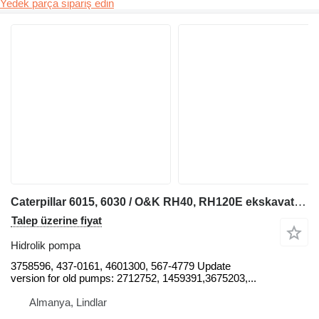
Yedek parça sipariş edin
Caterpillar 6015, 6030 / O&K RH40, RH120E ekskavatör için 3758596 hidrolik pompa
Talep üzerine fiyat
Hidrolik pompa
3758596, 437-0161, 4601300, 567-4779 Update
version for old pumps: 2712752, 1459391,3675203,...
Almanya, Lindlar