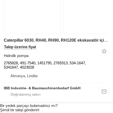
Caterpillar 6030, RH40, RH90, RH120E ekskavatör için 2765828 hidrolik pompa
Talep üzerine fiyat
Hidrolik pompa
2765828, 491-7540, 1451795, 2765913, 534-1647,
5341647, 4023028
Almanya, Lindlar
IBB Industrie- & Baumaschinenbedarf GmbH
Bir yedek parçayı bulamadınız mı?
Şimdi bir talep gönderin!