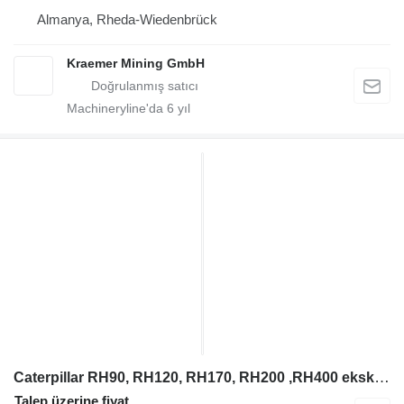
Almanya, Rheda-Wiedenbrück
Kraemer Mining GmbH
Machineryline'da
6
yıl
Caterpillar RH90, RH120, RH170, RH200 ,RH400 ekskavatör için 4025006 hidrolik pompa
Talep üzerine fiyat