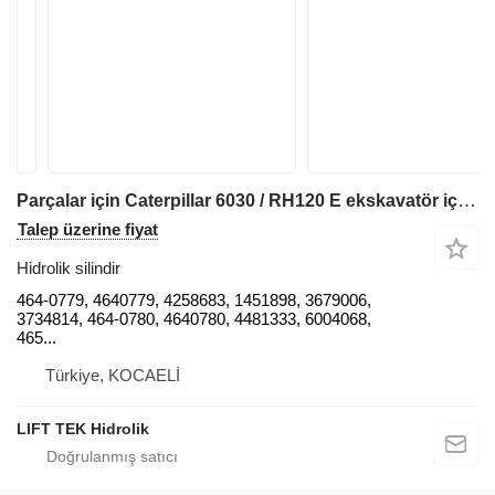
Parçalar için Caterpillar 6030 / RH120 E ekskavatör için Caterpillar BOOM / STICK / BUCKET 464-0779 hidrolik silindir
Talep üzerine fiyat
Hidrolik silindir
464-0779, 4640779, 4258683, 1451898, 3679006,
3734814, 464-0780, 4640780, 4481333, 6004068,
465...
Türkiye, KOCAELİ
LIFT TEK Hidrolik