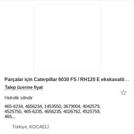
Parçalar için Caterpillar 6030 FS / RH120 E ekskavatör için Caterpillar BOOM / STICK / BUCKET 465-6234 hidrolik silindir
Talep üzerine fiyat
Hidrolik silindir
465-6234, 4656234, 1453550, 3679004, 4042579,
4525750, 465-6235, 4656235, 4026762, 4525759,
465...
Türkiye, KOCAELİ