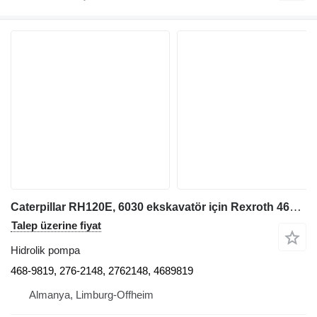
Caterpillar RH120E, 6030 ekskavatör için Rexroth 468-9819 Hydraulikpumpe, 276-2148, 2762148, 4689819, CAT RH120E, hidrolik pompa
Talep üzerine fiyat
Hidrolik pompa
468-9819, 276-2148, 2762148, 4689819
Almanya, Limburg-Offheim