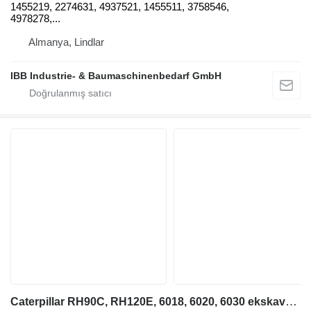
1455219, 2274631, 4937521, 1455511, 3758546,
4978278,...
Almanya, Lindlar
IBB Industrie- & Baumaschinenbedarf GmbH
Caterpillar RH90C, RH120E, 6018, 6020, 6030 ekskavatör için 6003025 joystick kumanda