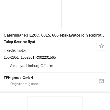
Caterpillar RH120C, 6015, 606 ekskavatör için Rexroth 155-2951, 1552951 Axialkolbenmotor A2F056, R902201565, CAT RH120 hidrolik motor
Talep üzerine fiyat
Hidrolik motor
155-2951, 1552951 R902201565
Almanya, Limburg-Offheim
TPH group GmbH