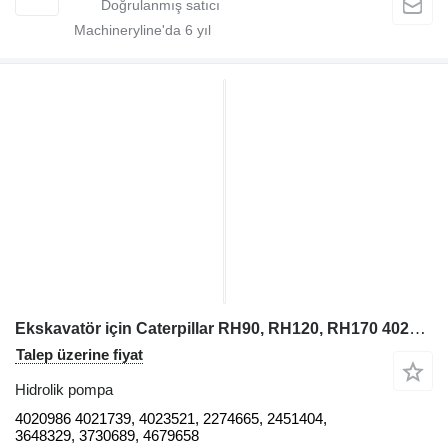
Machineryline'da
6
yıl
Ekskavatör için Caterpillar RH90, RH120, RH170 4020986 hidrolik pompa
Talep üzerine fiyat
Hidrolik pompa
4020986 4021739, 4023521, 2274665, 2451404,
3648329, 3730689, 4679658