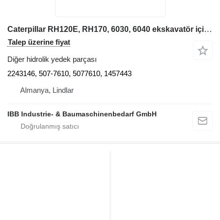
Caterpillar RH120E, RH170, 6030, 6040 ekskavatör için Flap O&K RH120E, RH170, 6030, 6040 2243146
Talep üzerine fiyat
Diğer hidrolik yedek parçası
2243146, 507-7610, 5077610, 1457443
Almanya, Lindlar
IBB Industrie- & Baumaschinenbedarf GmbH