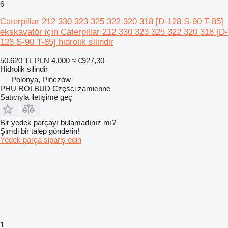
6
Caterpillar 212 330 323 325 322 320 318 [D-128 S-90 T-85]
ekskavatör için Caterpillar 212 330 323 325 322 320 318 [D-
128 S-90 T-85] hidrolik silindir
50.620 TL
PLN 4.000
≈ €927,30
Hidrolik silindir
Polonya, Pińczów
PHU ROLBUD Części zamienne
Satıcıyla iletişime geç
Bir yedek parçayı bulamadınız mı?
Şimdi bir talep gönderin!
Yedek parça sipariş edin
1