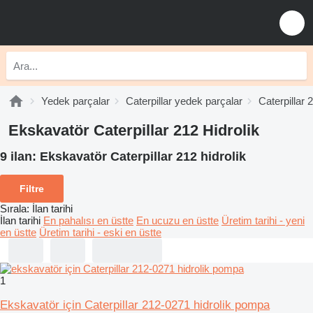
Yedek parçalar
Caterpillar yedek parçalar
Caterpillar 
Ekskavatör Caterpillar 212 Hidrolik
9 ilan:
Ekskavatör Caterpillar 212 hidrolik
Filtre
Sırala
:
İlan tarihi
İlan tarihi
En pahalısı en üstte
En ucuzu en üstte
Üretim tarihi - yeni
en üstte
Üretim tarihi - eski en üstte
1
Ekskavatör için Caterpillar 212-0271 hidrolik pompa