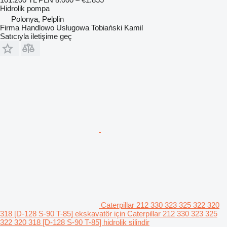
Hidrolik pompa
Polonya, Pelplin
Firma Handlowo Usługowa Tobiański Kamil
Satıcıyla iletişime geç
Caterpillar 212 330 323 325 322 320
318 [D-128 S-90 T-85] ekskavatör için Caterpillar 212 330 323 325
322 320 318 [D-128 S-90 T-85] hidrolik silindir