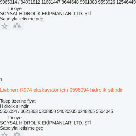
9965314 / 94031812 11681447 9644648 9961088 9593026 12546449
Türkiye
SOYSAL HİDROLİK EKİPMANLARI LTD. ŞTİ
Satıcıyla iletişime geç
1
Liebherr R974 ekskavatör için 9596094 hidrolik silindir
Talep üzerine fiyat
Hidrolik silindir
9596094 / 9621863 9308859 94020935 9248265 9594045
Türkiye
SOYSAL HİDROLİK EKİPMANLARI LTD. ŞTİ
Satıcıyla iletişime geç