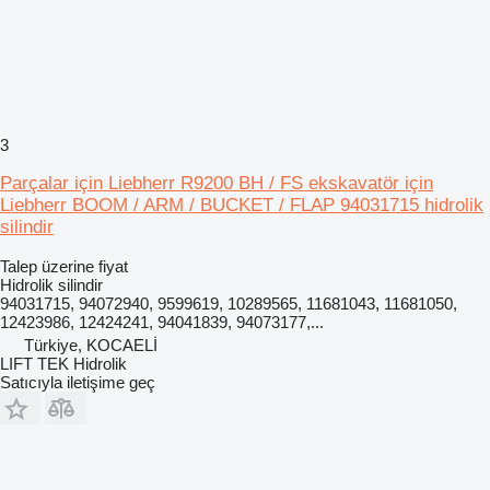
3
Parçalar için Liebherr R9200 BH / FS ekskavatör için
Liebherr BOOM / ARM / BUCKET / FLAP 94031715 hidrolik
silindir
Talep üzerine fiyat
Hidrolik silindir
94031715, 94072940, 9599619, 10289565, 11681043, 11681050,
12423986, 12424241, 94041839, 94073177,...
Türkiye, KOCAELİ
LIFT TEK Hidrolik
Satıcıyla iletişime geç