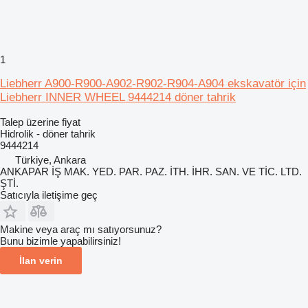
1
Liebherr A900-R900-A902-R902-R904-A904 ekskavatör için
Liebherr INNER WHEEL 9444214 döner tahrik
Talep üzerine fiyat
Hidrolik - döner tahrik
9444214
Türkiye, Ankara
ANKAPAR İŞ MAK. YED. PAR. PAZ. İTH. İHR. SAN. VE TİC. LTD.
ŞTİ.
Satıcıyla iletişime geç
Makine veya araç mı satıyorsunuz?
Bunu bizimle yapabilirsiniz!
İlan verin