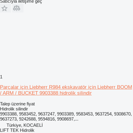
Satıcıyla iletişime geç
1
Parçalar için Liebherr R984 ekskavatör için Liebherr BOOM
/ ARM / BUCKET 9903388 hidrolik silindir
Talep üzerine fiyat
Hidrolik silindir
9903388, 9583452, 9637247, 9903389, 9583453, 9637254, 9308670,
9637273, 9242688, 9594816, 9908697,...
Türkiye, KOCAELİ
LIFT TEK Hidrolik