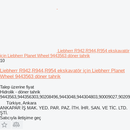
Liebherr R942,R944,R954 ekskavatör
için Liebherr Planet Wheel 9443563 döner tahrik
10
Liebherr R942,R944,R954 ekskavatör için Liebherr Planet
Wheel 9443563 döner tahrik
Talep üzerine fiyat
Hidrolik - döner tahrik
9443563,944356303,90208496,9443048,944304803,90009027,902094
Türkiye, Ankara
ANKAPAR İŞ MAK. YED. PAR. PAZ. İTH. İHR. SAN. VE TİC. LTD.
ŞTİ.
Satıcıyla iletişime geç