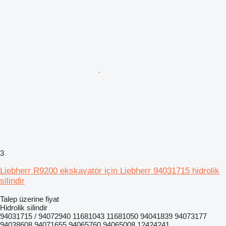
3
Liebherr R9200 ekskavatör için Liebherr 94031715 hidrolik
silindir
Talep üzerine fiyat
Hidrolik silindir
94031715 / 94072940 11681043 11681050 94041839 94073177
94038608 94071655 94065760 94065008 12424241