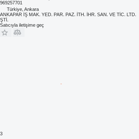
969257701
Türkiye, Ankara
ANKAPAR İŞ MAK. YED. PAR. PAZ. İTH. İHR. SAN. VE TİC. LTD.
ŞTİ.
Satıcıyla iletişime geç
3