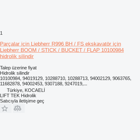
1
Parçalar için Liebherr R996 BH / FS ekskavatör için
Liebherr BOOM / STICK / BUCKET / FLAP 10100984
hidrolik silindir
Talep üzerine fiyat
Hidrolik silindir
10100984, 94019129, 10288710, 10288713, 94002129, 9063765,
11682878, 94002453, 9307188, 9247019,...
Türkiye, KOCAELİ
LIFT TEK Hidrolik
Satıcıyla iletişime geç