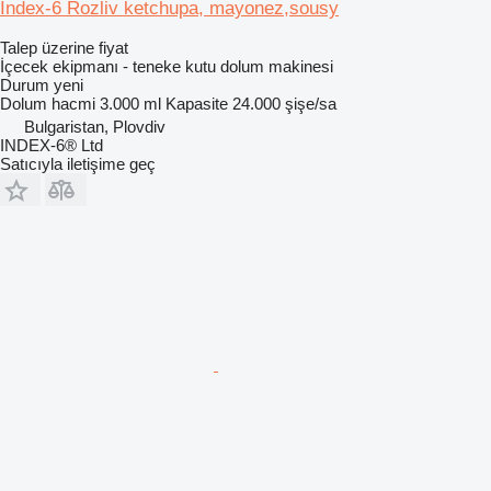
Index-6 Rozliv ketchupa, mayonez,sousy
Talep üzerine fiyat
İçecek ekipmanı - teneke kutu dolum makinesi
Durum
yeni
Dolum hacmi
3.000 ml
Kapasite
24.000 şişe/sa
Bulgaristan, Plovdiv
INDEX-6® Ltd
Satıcıyla iletişime geç