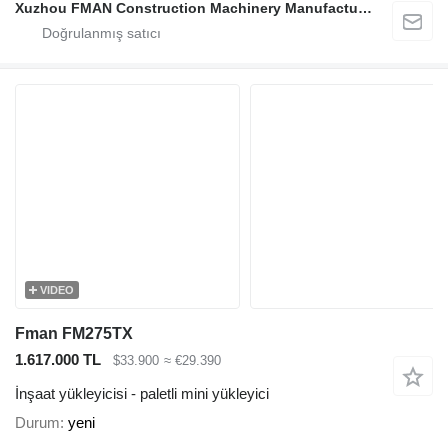
Xuzhou FMAN Construction Machinery Manufacture Co., Ltd.
VIDEO
Fman FM275TX
1.617.000 TL
$33.900
≈ €29.390
İnşaat yükleyicisi - paletli mini yükleyici
Durum
yeni