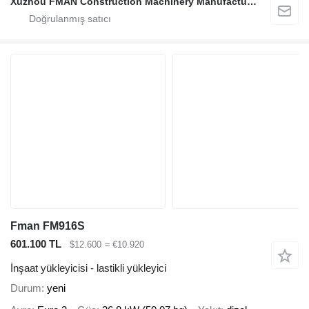
Xuzhou FMAN Construction Machinery Manufacture Co., Ltd.
Fman FM916S
601.100 TL
$12.600
≈ €10.920
İnşaat yükleyicisi - lastikli yükleyici
Durum
yeni