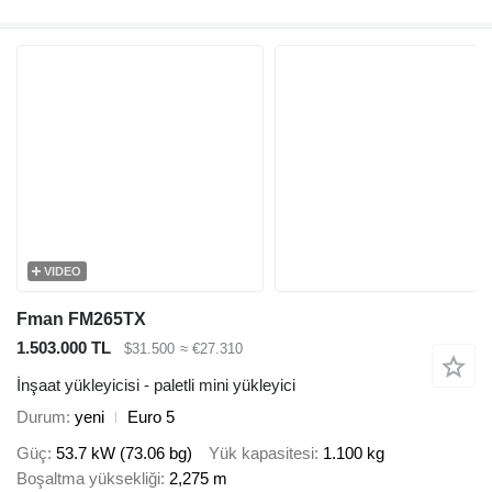
VIDEO
Fman FM265TX
1.503.000 TL
$31.500
≈ €27.310
İnşaat yükleyicisi - paletli mini yükleyici
Durum
yeni
Euro 5
Güç
53.7 kW (73.06 bg)
Yük kapasitesi
1.100 kg
Boşaltma yüksekliği
2,275 m