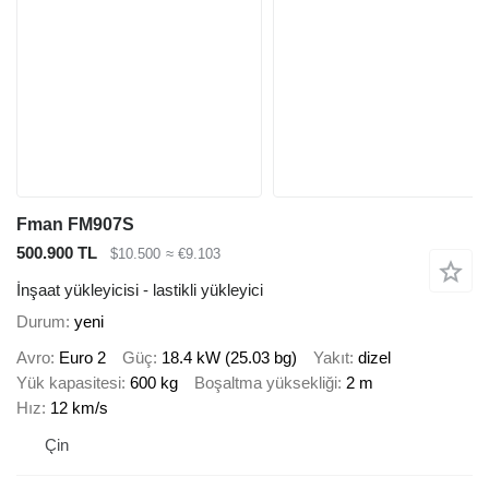
Fman FM907S
500.900 TL
$10.500
≈ €9.103
İnşaat yükleyicisi - lastikli yükleyici
Durum
yeni
Avro
Euro 2
Güç
18.4 kW (25.03 bg)
Yakıt
dizel
Yük kapasitesi
600 kg
Boşaltma yüksekliği
2 m
Hız
12 km/s
Çin