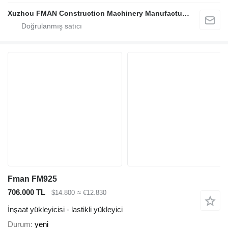
Xuzhou FMAN Construction Machinery Manufacture Co., Ltd.
Fman FM925
706.000 TL
$14.800
≈ €12.830
İnşaat yükleyicisi - lastikli yükleyici
Durum
yeni