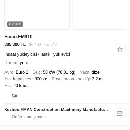
VIDEO
Fman FM910
305.300 TL
$6.400
≈ €5.548
İnşaat yükleyicisi - lastikli yükleyici
Durum
yeni
Avro
Euro 2
Güç
58 kW (78.91 bg)
Yakıt
dizel
Yük kapasitesi
800 kg
Boşaltma yüksekliği
3,2 m
Hız
20 km/s
Çin
Xuzhou FMAN Construction Machinery Manufacture Co., Ltd.