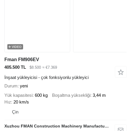
VIDEO
Fman FM906EV
405.500 TL
$8.500
≈ €7.369
İnşaat yükleyicisi - çok fonksiyonlu yükleyici
Durum
yeni
Yük kapasitesi
600 kg
Boşaltma yüksekliği
3,44 m
Hız
20 km/s
Çin
Xuzhou FMAN Construction Machinery Manufacture Co., Ltd.