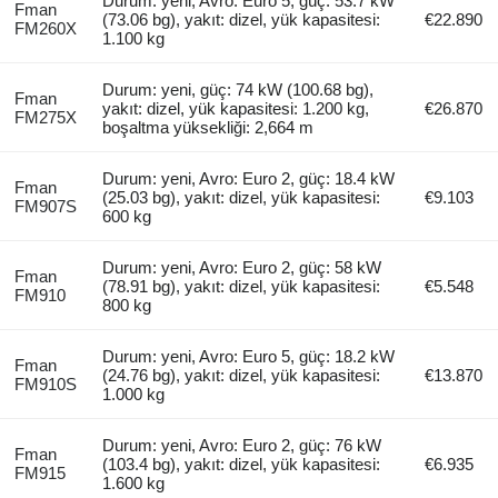
Durum: yeni, Avro: Euro 5, güç: 53.7 kW
Fman
(73.06 bg), yakıt: dizel, yük kapasitesi:
€22.890
FM260X
1.100 kg
Durum: yeni, güç: 74 kW (100.68 bg),
Fman
yakıt: dizel, yük kapasitesi: 1.200 kg,
€26.870
FM275X
boşaltma yüksekliği: 2,664 m
Durum: yeni, Avro: Euro 2, güç: 18.4 kW
Fman
(25.03 bg), yakıt: dizel, yük kapasitesi:
€9.103
FM907S
600 kg
Durum: yeni, Avro: Euro 2, güç: 58 kW
Fman
(78.91 bg), yakıt: dizel, yük kapasitesi:
€5.548
FM910
800 kg
Durum: yeni, Avro: Euro 5, güç: 18.2 kW
Fman
(24.76 bg), yakıt: dizel, yük kapasitesi:
€13.870
FM910S
1.000 kg
Durum: yeni, Avro: Euro 2, güç: 76 kW
Fman
(103.4 bg), yakıt: dizel, yük kapasitesi:
€6.935
FM915
1.600 kg