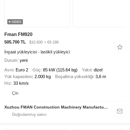
VIDEO
Fman FM920
505.700 TL
$10.600
≈ €9.189
İnşaat yükleyicisi - lastikli yükleyici
Durum
yeni
Avro
Euro 2
Güç
85 kW (115.64 bg)
Yakıt
dizel
Yük kapasitesi
2.000 kg
Boşaltma yüksekliği
3,6 m
Hız
33 km/s
Çin
Xuzhou FMAN Construction Machinery Manufacture Co., Ltd.