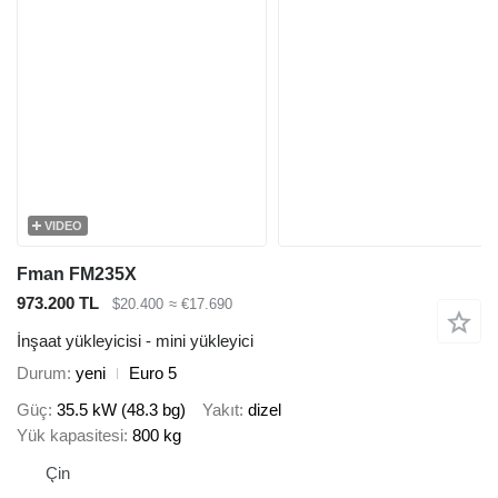
VIDEO
Fman FM235X
973.200 TL
$20.400
≈ €17.690
İnşaat yükleyicisi - mini yükleyici
Durum
yeni
Euro 5
Güç
35.5 kW (48.3 bg)
Yakıt
dizel
Yük kapasitesi
800 kg
Çin