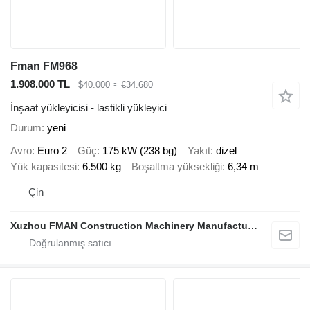
Fman FM968
1.908.000 TL
$40.000
≈ €34.680
İnşaat yükleyicisi - lastikli yükleyici
Durum
yeni
Avro
Euro 2
Güç
175 kW (238 bg)
Yakıt
dizel
Yük kapasitesi
6.500 kg
Boşaltma yüksekliği
6,34 m
Çin
Xuzhou FMAN Construction Machinery Manufacture Co., Ltd.