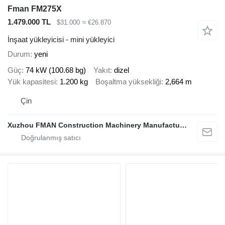
Fman FM275X
1.479.000 TL
$31.000
≈ €26.870
İnşaat yükleyicisi - mini yükleyici
Durum
yeni
Güç
74 kW (100.68 bg)
Yakıt
dizel
Yük kapasitesi
1.200 kg
Boşaltma yüksekliği
2,664 m
Çin
Xuzhou FMAN Construction Machinery Manufacture Co., Ltd.