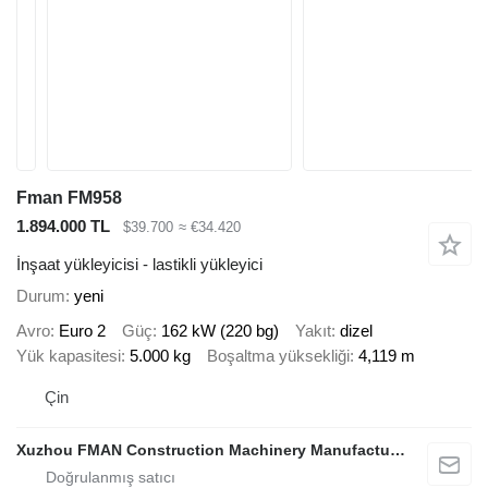
Fman FM958
1.894.000 TL
$39.700
≈ €34.420
İnşaat yükleyicisi - lastikli yükleyici
Durum
yeni
Avro
Euro 2
Güç
162 kW (220 bg)
Yakıt
dizel
Yük kapasitesi
5.000 kg
Boşaltma yüksekliği
4,119 m
Çin
Xuzhou FMAN Construction Machinery Manufacture Co., Ltd.