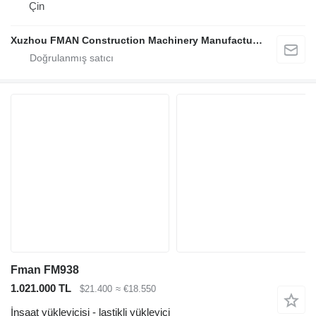
Çin
Xuzhou FMAN Construction Machinery Manufacture Co., Ltd.
Fman FM938
1.021.000 TL
$21.400
≈ €18.550
İnşaat yükleyicisi - lastikli yükleyici