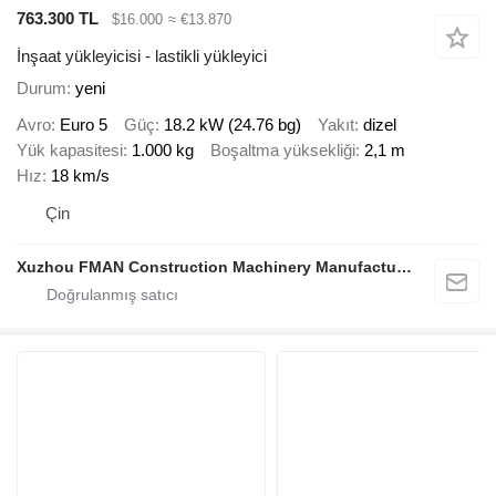
763.300 TL
$16.000
≈ €13.870
İnşaat yükleyicisi - lastikli yükleyici
Durum
yeni
Avro
Euro 5
Güç
18.2 kW (24.76 bg)
Yakıt
dizel
Yük kapasitesi
1.000 kg
Boşaltma yüksekliği
2,1 m
Hız
18 km/s
Çin
Xuzhou FMAN Construction Machinery Manufacture Co., Ltd.