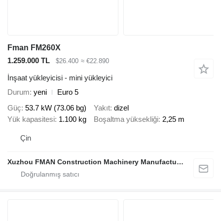
Fman FM260X
1.259.000 TL
$26.400
≈ €22.890
İnşaat yükleyicisi - mini yükleyici
Durum
yeni
Euro 5
Güç
53.7 kW (73.06 bg)
Yakıt
dizel
Yük kapasitesi
1.100 kg
Boşaltma yüksekliği
2,25 m
Çin
Xuzhou FMAN Construction Machinery Manufacture Co., Ltd.