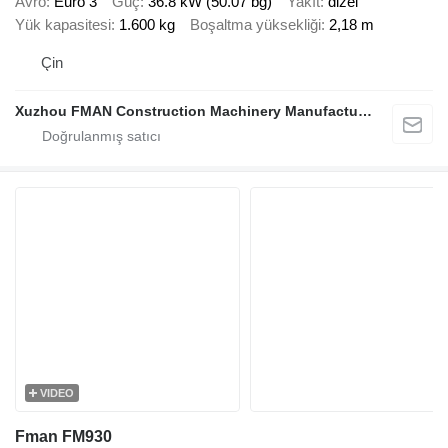
Avro
Euro 3
Güç
36.8 kW (50.07 bg)
Yakıt
dizel
Yük kapasitesi
1.600 kg
Boşaltma yüksekliği
2,18 m
Çin
Xuzhou FMAN Construction Machinery Manufacture Co., Ltd.
VIDEO
Fman FM930