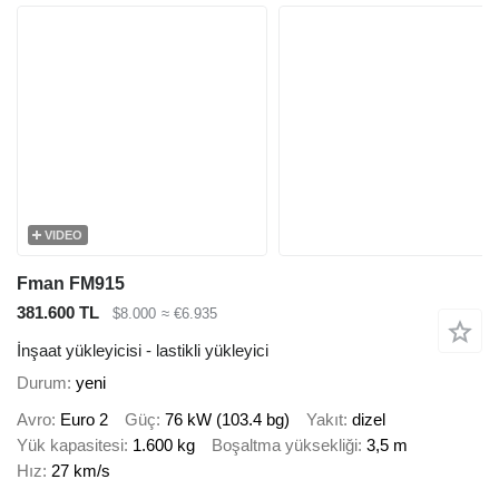
VIDEO
Fman FM915
381.600 TL
$8.000
≈ €6.935
İnşaat yükleyicisi - lastikli yükleyici
Durum
yeni
Avro
Euro 2
Güç
76 kW (103.4 bg)
Yakıt
dizel
Yük kapasitesi
1.600 kg
Boşaltma yüksekliği
3,5 m
Hız
27 km/s