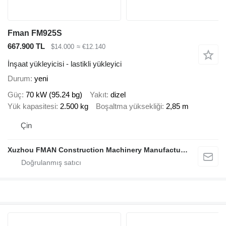
Fman FM925S
667.900 TL
$14.000
≈ €12.140
İnşaat yükleyicisi - lastikli yükleyici
Durum
yeni
Güç
70 kW (95.24 bg)
Yakıt
dizel
Yük kapasitesi
2.500 kg
Boşaltma yüksekliği
2,85 m
Çin
Xuzhou FMAN Construction Machinery Manufacture Co., Ltd.