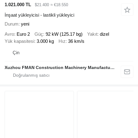
1.021.000 TL
$21.400
≈ €18.550
İnşaat yükleyicisi - lastikli yükleyici
Durum
yeni
Avro
Euro 2
Güç
92 kW (125.17 bg)
Yakıt
dizel
Yük kapasitesi
3.000 kg
Hız
36 km/s
Çin
Xuzhou FMAN Construction Machinery Manufacture Co., Ltd.