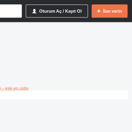
Oturum Aç / Kayıt Ol
İlan verin
i - eski en üstte