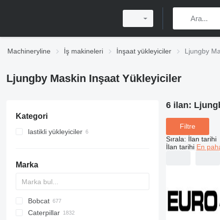
Machineryline
İş makineleri
İnşaat yükleyiciler
Ljungby Mas
Ljungby Maskin Inşaat Yükleyiciler
6 ilan:
Ljungb
Kategori
Filtre
lastikli yükleyiciler
Sırala
:
İlan tarihi
İlan tarihi
En paha
Marka
Bobcat
AL
AR
200 - series
TW
Caterpillar
AS
W series
400 - series
463
CK
40XT