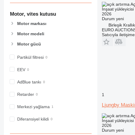
Aç
İnşaat yükleyicisi -
Motor, vites kutusu
2026
Durum
yeni
Motor markası
Birleşik Krall
EURO AUCTIONS
Motor modeli
Satıcıyla iletişim
Motor gücü
Partikül filtresi
EEV
AdBlue tankı
Retarder
1
Ljungby Mask
Merkezi yağlama
Aç
Diferansiyel kilidi
İnşaat yükleyicisi -
2026
Durum
yeni