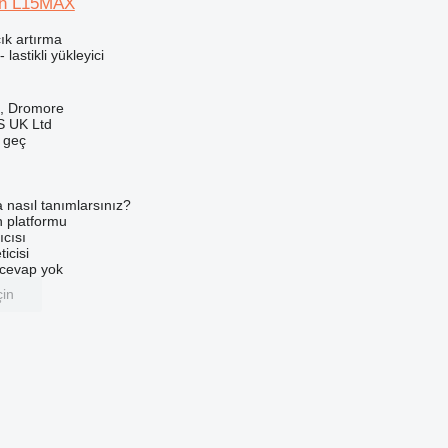
in L15MAX
ık artırma
 lastikli yükleyici
ık, Dromore
 UK Ltd
e geç
a nasıl tanımlarsınız?
an platformu
ıcısı
ticisi
u cevap yok
çin