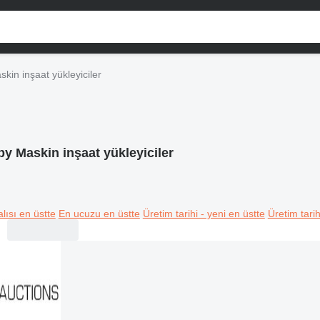
kin inşaat yükleyiciler
y Maskin inşaat yükleyiciler
lısı en üstte
En ucuzu en üstte
Üretim tarihi - yeni en üstte
Üretim tarih