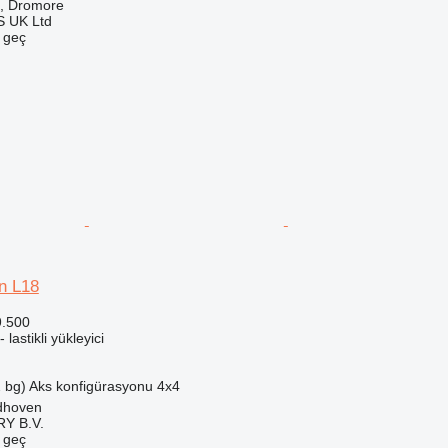
ık, Dromore
 UK Ltd
e geç
n L18
9.500
 lastikli yükleyici
 bg)
Aks konfigürasyonu
4x4
ldhoven
Y B.V.
e geç