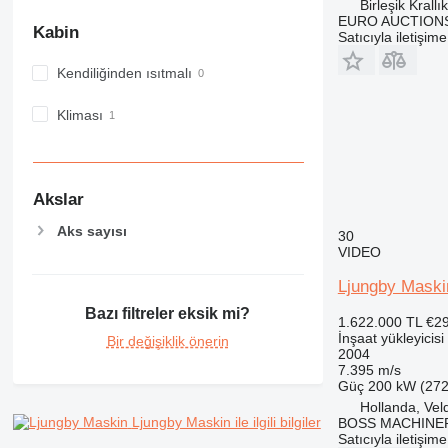
Birleşik Krall
EURO AUCTIONS
Kabin
Satıcıyla iletişim
Kendiliğinden ısıtmalı
Kliması
Akslar
Aks sayısı
30
VIDEO
Ljungby Maski
Bazı filtreler eksik mi?
1.622.000 TL
€2
İnşaat yükleyicisi -
Bir değişiklik önerin
2004
7.395 m/s
Güç
200 kW (272
Hollanda, Ve
Ljungby Maskin ile ilgili bilgiler
BOSS MACHINER
Satıcıyla iletişim