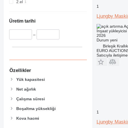
956
2.el
1
962
963
Ljungby Mask
966
Üretim tarihi
Aç
972
İnşaat yükleyicisi -
973
–
2026
Durum
yeni
980
Birleşik Krall
982
EURO AUCTIONS
Satıcıyla iletişim
986
988
990
Özellikler
992
Yük kapasitesi
D series
Net ağırlık
F-series
G-series
Çalışma süresi
GC
Boşaltma yüksekliği
IT
1
NR
Kova hacmi
Ljungby Mask