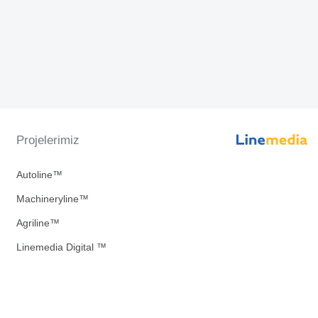
Projelerimiz
Autoline™
Machineryline™
Agriline™
Linemedia Digital ™