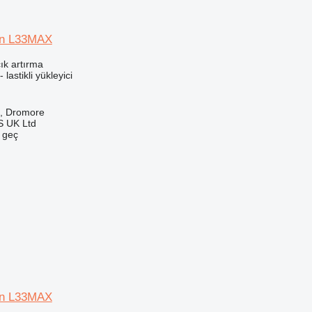
in L33MAX
ık artırma
 lastikli yükleyici
ık, Dromore
 UK Ltd
e geç
in L33MAX