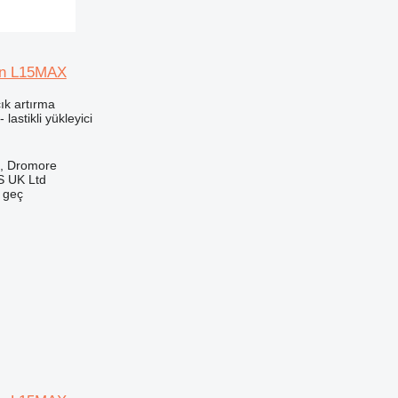
in L15MAX
ık artırma
 lastikli yükleyici
ık, Dromore
 UK Ltd
e geç