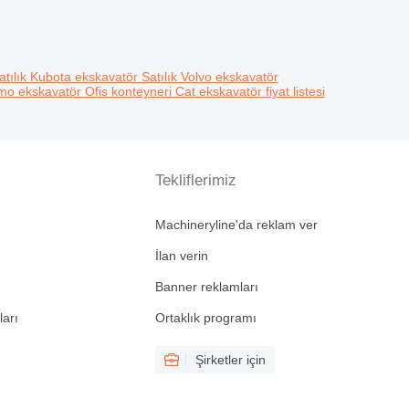
atılık Kubota ekskavatör
Satılık Volvo ekskavatör
omo ekskavatör
Ofis konteyneri
Cat ekskavatör fiyat listesi
Tekliflerimiz
Machineryline'da reklam ver
İlan verin
Banner reklamları
ları
Ortaklık programı
Şirketler için