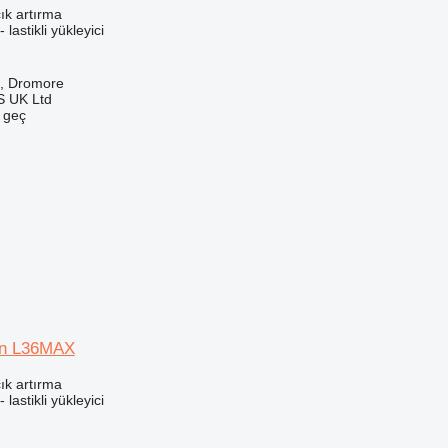
ık artırma
 lastikli yükleyici
ık, Dromore
 UK Ltd
e geç
in L36MAX
ık artırma
 lastikli yükleyici