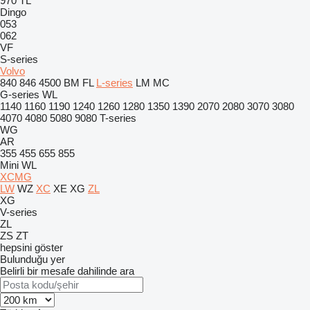
970
TL
Dingo
053
062
VF
S-series
Volvo
840
846
4500
BM
FL
L-series
LM
MC
G-series
WL
1140
1160
1190
1240
1260
1280
1350
1390
2070
2080
3070
3080
4070
4080
5080
9080
T-series
WG
AR
355
455
655
855
Mini
WL
XCMG
LW
WZ
XC
XE
XG
ZL
XG
V-series
ZL
ZS
ZT
hepsini göster
Bulunduğu yer
Belirli bir mesafe dahilinde ara