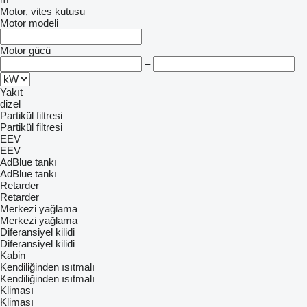
Motor, vites kutusu
Motor modeli
Motor gücü
–
Yakıt
dizel
Partikül filtresi
Partikül filtresi
EEV
EEV
AdBlue tankı
AdBlue tankı
Retarder
Retarder
Merkezi yağlama
Merkezi yağlama
Diferansiyel kilidi
Diferansiyel kilidi
Kabin
Kendiliğinden ısıtmalı
Kendiliğinden ısıtmalı
Kliması
Kliması