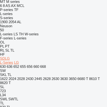
MT
M series
6
8
AS
AX
MCL
P-series
TF
L-series
S-series
1900
2054
AL
Neuson
50
L-series
LS
TH
W-series
F-series
L-series
OL
PL
PT
RL
SL
TL
HF
SDLG
L-Series
LG
630
636
652
655
656
660
668
SW
SKL
TL
1622
2024
2028
2430
2445
2628
2630
3630
3650
6680 T
8610 T
8620 T
SL
723
L34
SWL
SWTL
TL