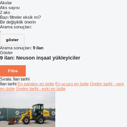
Akslar
Aks sayısı
2 aks
Bazı filtreler eksik mi?
Bir değişiklik önerin
Arama sonuçları:
-
göster
Arama sonuçları:
9 ilan
Göster
9 ilan:
Neuson inşaat yükleyiciler
Filtre
Sırala
:
İlan tarihi
İlan tarihi
En pahalısı en üstte
En ucuzu en üstte
Üretim tarihi - yeni
en üstte
Üretim tarihi - eski en üstte