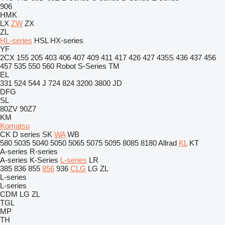
906
HMK
LX
ZW
ZX
ZL
HL-series
HSL
HX-series
YF
2CX
155
205
403
406
407
409
411
417
426
427
435S
436
437
456
457
535
550
560
Robot
S-Series
TM
EL
331
524
544 J
724
824
3200
3800
JD
DFG
SL
80ZV
90Z7
KM
Komatsu
CK
D series
SK
WA
WB
580
5035
5040
5050
5065
5075
5095
8085
8180
Allrad
KL
KT
A-series
R-series
A-series
K-Series
L-series
LR
385
836
855
856
936
CLG
LG
ZL
L-series
L-series
CDM
LG
ZL
TGL
MP
TH