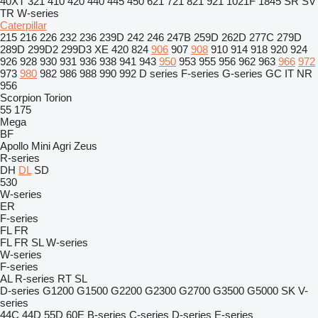
40XT
321
410
420
440
445
450
621
721
821
921
1021F
1845
SR
SV
TR
W-series
Caterpillar
215
216
226
232
236
239D
242
246
247B
259D
262D
277C
279D
289D
299D2
299D3 XE
420
824
906
907
908
910
914
918
920
924
926
928
930
931
936
938
941
943
950
953
955
956
962
963
966
972
973
980
982
986
988
990
992
D series
F-series
G-series
GC
IT
NR
956
Scorpion
Torion
55
175
Mega
BF
Apollo
Mini Agri
Zeus
R-series
DH
DL
SD
530
W-series
ER
F-series
FL
FR
FL
FR
SL
W-series
W-series
F-series
AL
R-series
RT
SL
D-series
G1200
G1500
G2200
G2300
G2700
G3500
G5000
SK
V-
series
44C
44D
55D
60E
B-series
C-series
D-series
E-series