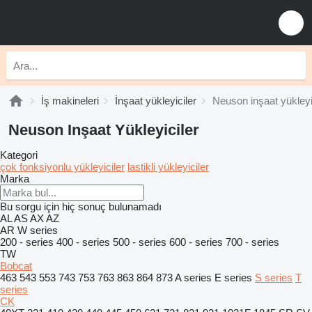
İş makineleri
İnşaat yükleyiciler
Neuson inşaat yükleyi
Neuson Inşaat Yükleyiciler
Kategori
çok fonksiyonlu yükleyiciler
lastikli yükleyiciler
Marka
Bu sorgu için hiç sonuç bulunamadı
AL
AS
AX
AZ
AR
W series
200 - series
400 - series
500 - series
600 - series
700 - series
TW
Bobcat
463
543
553
743
753
763
863
864
873
A series
E series
S series
T
series
CK