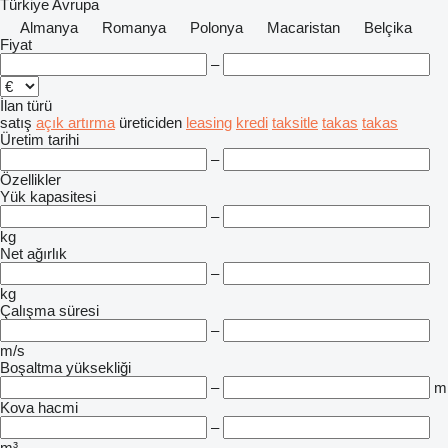
Türkiye
Avrupa
Almanya
Romanya
Polonya
Macaristan
Belçika
Fiyat
–
İlan türü
satış
açık artırma
üreticiden
leasing
kredi
taksitle
takas
takas
Üretim tarihi
–
Özellikler
Yük kapasitesi
–
kg
Net ağırlık
–
kg
Çalışma süresi
–
m/s
Boşaltma yüksekliği
–
m
Kova hacmi
–
m³