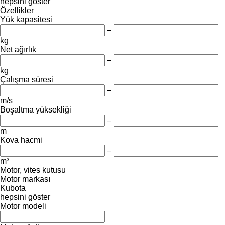
hepsini göster
Özellikler
Yük kapasitesi
–
kg
Net ağırlık
–
kg
Çalışma süresi
–
m/s
Boşaltma yüksekliği
–
m
Kova hacmi
–
m³
Motor, vites kutusu
Motor markası
Kubota
hepsini göster
Motor modeli