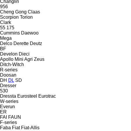
Changlin
956
Cheng Gong
Claas
Scorpion
Torion
Clark
55
175
Cummins
Daewoo
Mega
Delco
Derette
Deutz
BF
Develon
Dieci
Apollo
Mini Agri
Zeus
Ditch-Witch
R-series
Doosan
DH
DL
SD
Dresser
530
Dressta
Eurosteel
Eurotrac
W-series
Everun
ER
FAI
FAUN
F-series
Faba
Fiat
Fiat-Allis