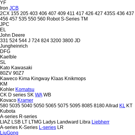
YF
Iron
JCB
2CX
155
205
403
406
407
409
411
417
426
427
435S
436
437
456
457
535
550
560
Robot
S-Series
TM
JPC
EL
John Deere
331
524
544 J
724
824
3200
3800
JD
Jungheinrich
DFG
Kaelble
SL
Kato
Kawasaki
80ZV
90Z7
Kaweco
Kima
Kingway
Klaas
Knikmops
KM
Kohler
Komatsu
CK
D series
SK
WA
WB
Kovaco
Kramer
580
5035
5040
5050
5065
5075
5095
8085
8180
Allrad
KL
KT
Kubota
A-series
R-series
LIAZ
LSB
LT
LTMG
Ladys
Landward
Libra
Liebherr
A-series
K-Series
L-series
LR
LiuGong