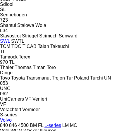
Sdlool
SL
Sennebogen
723
Shantui
Stalowa Wola
L34
Stavostroj
Striegel
Strimech
Sunward
SWL
SWTL
TCM
TDC
TICAB
Taian
Takeuchi
TL
Tamrock
Terex
970
TL
Thaler
Thomas
Timan
Toro
Dingo
Toyo
Toyota
Transmanut
Trejon
Tur Poland
Turchi
UN
053
UNC
062
UniCarriers
VF Venieri
VF
Verachtert
Vermeer
S-series
Volvo
840
846
4500
BM
FL
L-series
LM
MC
Vote
WCM
Wacker Neuson