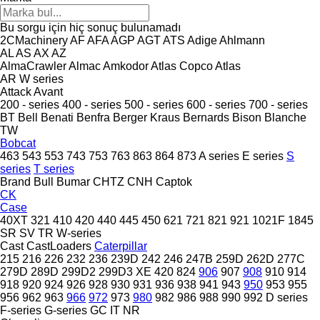
Bu sorgu için hiç sonuç bulunamadı
2CMachinery
AF
AFA
AGP
AGT
ATS
Adige
Ahlmann
AL
AS
AX
AZ
AlmaCrawler
Almac
Amkodor
Atlas Copco
Atlas
AR
W series
Attack
Avant
200 - series
400 - series
500 - series
600 - series
700 - series
BT
Bell
Benati
Benfra
Berger Kraus
Bernards
Bison
Blanche
TW
Bobcat
463
543
553
743
753
763
863
864
873
A series
E series
S
series
T series
Brand
Bull
Bumar
CHTZ
CNH
Captok
CK
Case
40XT
321
410
420
440
445
450
621
721
821
921
1021F
1845
SR
SV
TR
W-series
Cast
CastLoaders
Caterpillar
215
216
226
232
236
239D
242
246
247B
259D
262D
277C
279D
289D
299D2
299D3 XE
420
824
906
907
908
910
914
918
920
924
926
928
930
931
936
938
941
943
950
953
955
956
962
963
966
972
973
980
982
986
988
990
992
D series
F-series
G-series
GC
IT
NR