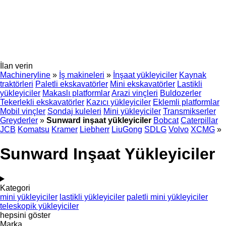
İlan verin
Machineryline
»
İş makineleri
»
İnşaat yükleyiciler
Kaynak
traktörleri
Paletli ekskavatörler
Mini ekskavatörler
Lastikli
yükleyiciler
Makaslı platformlar
Arazi vinçleri
Buldozerler
Tekerlekli ekskavatörler
Kazıcı yükleyiciler
Eklemli platformlar
Mobil vinçler
Sondaj kuleleri
Mini yükleyiciler
Transmikserler
Greyderler
»
Sunward inşaat yükleyiciler
Bobcat
Caterpillar
JCB
Komatsu
Kramer
Liebherr
LiuGong
SDLG
Volvo
XCMG
»
Sunward Inşaat Yükleyiciler
Kategori
mini yükleyiciler
lastikli yükleyiciler
paletli mini yükleyiciler
teleskopik yükleyiciler
hepsini göster
Marka