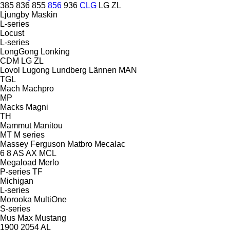
385
836
855
856
936
CLG
LG
ZL
Ljungby Maskin
L-series
Locust
L-series
LongGong
Lonking
CDM
LG
ZL
Lovol
Lugong
Lundberg
Lännen
MAN
TGL
Mach
Machpro
MP
Macks
Magni
TH
Mammut
Manitou
MT
M series
Massey Ferguson
Matbro
Mecalac
6
8
AS
AX
MCL
Megaload
Merlo
P-series
TF
Michigan
L-series
Morooka
MultiOne
S-series
Mus Max
Mustang
1900
2054
AL