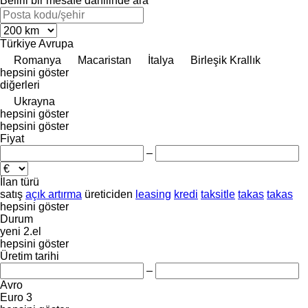
Belirli bir mesafe dahilinde ara
Türkiye
Avrupa
Romanya
Macaristan
İtalya
Birleşik Krallık
hepsini göster
diğerleri
Ukrayna
hepsini göster
hepsini göster
Fiyat
–
İlan türü
satış
açık artırma
üreticiden
leasing
kredi
taksitle
takas
takas
hepsini göster
Durum
yeni
2.el
hepsini göster
Üretim tarihi
–
Avro
Euro 3