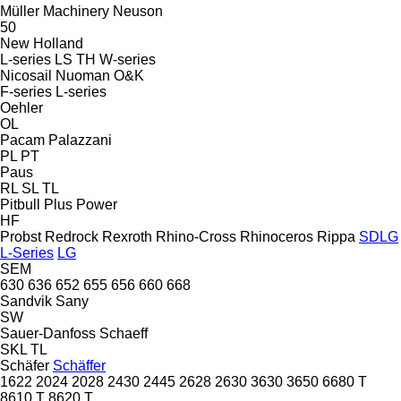
Müller Machinery
Neuson
50
New Holland
L-series
LS
TH
W-series
Nicosail
Nuoman
O&K
F-series
L-series
Oehler
OL
Pacam
Palazzani
PL
PT
Paus
RL
SL
TL
Pitbull
Plus Power
HF
Probst
Redrock
Rexroth
Rhino-Cross
Rhinoceros
Rippa
SDLG
L-Series
LG
SEM
630
636
652
655
656
660
668
Sandvik
Sany
SW
Sauer-Danfoss
Schaeff
SKL
TL
Schäfer
Schäffer
1622
2024
2028
2430
2445
2628
2630
3630
3650
6680 T
8610 T
8620 T