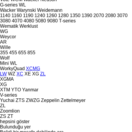
G-series
WL
Wacker
Warynski
Weidemann
1140
1160
1190
1240
1260
1280
1350
1390
2070
2080
3070
3080
4070
4080
5080
9080
T-series
Wematik
Werklust
WG
Weycor
AR
Wille
355
455
655
855
Wolf
Mini
WL
WorkyQuad
XCMG
LW
WZ
XC
XE
XG
ZL
XGMA
XG
XTM
YTO
Yanmar
V-series
Yuchai
ZTS
ZWZG
Zeppelin
Zettelmeyer
ZL
Zoomlion
ZS
ZT
hepsini göster
Bulunduğu yer