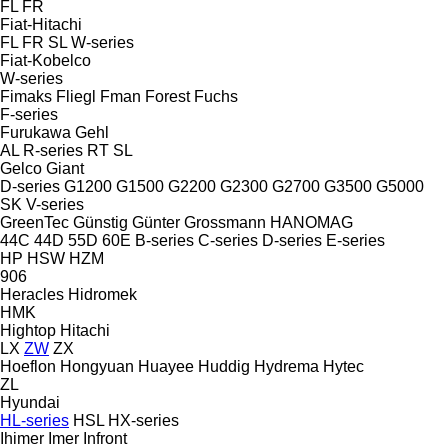
FL
FR
Fiat-Hitachi
FL
FR
SL
W-series
Fiat-Kobelco
W-series
Fimaks
Fliegl
Fman
Forest
Fuchs
F-series
Furukawa
Gehl
AL
R-series
RT
SL
Gelco
Giant
D-series
G1200
G1500
G2200
G2300
G2700
G3500
G5000
SK
V-series
GreenTec
Günstig
Günter Grossmann
HANOMAG
44C
44D
55D
60E
B-series
C-series
D-series
E-series
HP
HSW
HZM
906
Heracles
Hidromek
HMK
Hightop
Hitachi
LX
ZW
ZX
Hoeflon
Hongyuan
Huayee
Huddig
Hydrema
Hytec
ZL
Hyundai
HL-series
HSL
HX-series
Ihimer
Imer
Infront