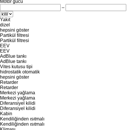
Motor gücü
–
Yakıt
dizel
hepsini göster
Partikül filtresi
Partikül filtresi
EEV
EEV
AdBlue tankı
AdBlue tankı
Vites kutusu tipi
hidrostatik
otomatik
hepsini göster
Retarder
Retarder
Merkezi yağlama
Merkezi yağlama
Diferansiyel kilidi
Diferansiyel kilidi
Kabin
Kendiliğinden ısıtmalı
Kendiliğinden ısıtmalı
Kliması