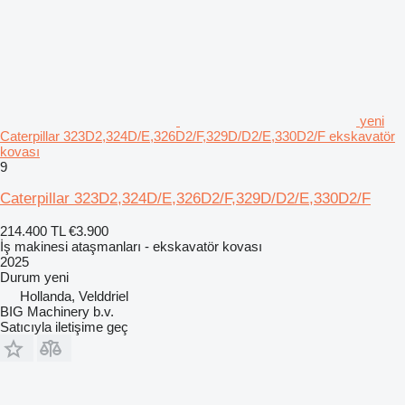
yeni
Caterpillar 323D2,324D/E,326D2/F,329D/D2/E,330D2/F ekskavatör
kovası
9
Caterpillar 323D2,324D/E,326D2/F,329D/D2/E,330D2/F
214.400 TL
€3.900
İş makinesi ataşmanları - ekskavatör kovası
2025
Durum
yeni
Hollanda, Velddriel
BIG Machinery b.v.
Satıcıyla iletişime geç