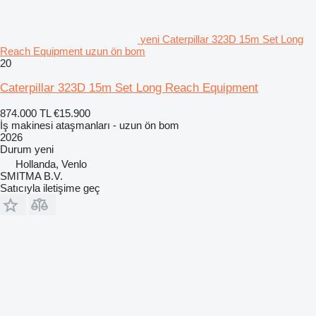
yeni Caterpillar 323D 15m Set Long
Reach Equipment uzun ön bom
20
Caterpillar 323D 15m Set Long Reach Equipment
874.000 TL
€15.900
İş makinesi ataşmanları - uzun ön bom
2026
Durum
yeni
Hollanda, Venlo
SMITMA B.V.
Satıcıyla iletişime geç