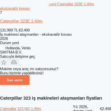
yeni Caterpillar 323E 1.40m
ekskavatör kovası
7
Caterpillar 323E 1.40m
131.900 TL
€2.400
İş makinesi ataşmanları - ekskavatör kovası
2026
Durum
yeni
Hollanda, Venlo
SMITMA B.V.
Satıcıyla iletişime geç
Makine veya araç mı satıyorsunuz?
Bunu bizimle yapabilirsiniz!
İlan verin
Caterpillar 323 iş makineleri ataşmanları fiyatları
Yıl: 2026,
Caterpillar 323 NG 1.40m
€2.400
durum: yeni