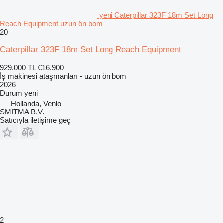
yeni Caterpillar 323F 18m Set Long
Reach Equipment uzun ön bom
20
Caterpillar 323F 18m Set Long Reach Equipment
929.000 TL
€16.900
İş makinesi ataşmanları - uzun ön bom
2026
Durum
yeni
Hollanda, Venlo
SMITMA B.V.
Satıcıyla iletişime geç
2