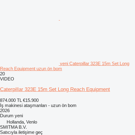
yeni Caterpillar 323E 15m Set Long
Reach Equipment uzun ön bom
20
VIDEO
Caterpillar 323E 15m Set Long Reach Equipment
874.000 TL
€15.900
İş makinesi ataşmanları - uzun ön bom
2026
Durum
yeni
Hollanda, Venlo
SMITMA B.V.
Satıcıyla iletişime geç