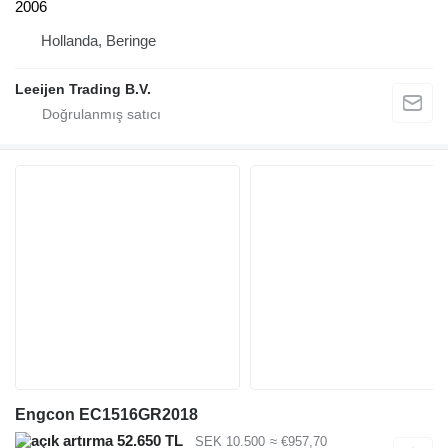
2006
Hollanda, Beringe
Leeijen Trading B.V.
Engcon EC1516GR2018
52.650 TL
SEK 10.500
≈ €957,70