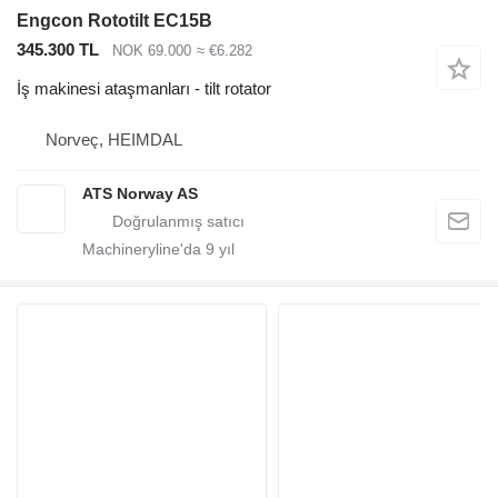
Engcon Rototilt EC15B
345.300 TL
NOK 69.000
≈ €6.282
İş makinesi ataşmanları - tilt rotator
Norveç, HEIMDAL
ATS Norway AS
Machineryline'da
9
yıl