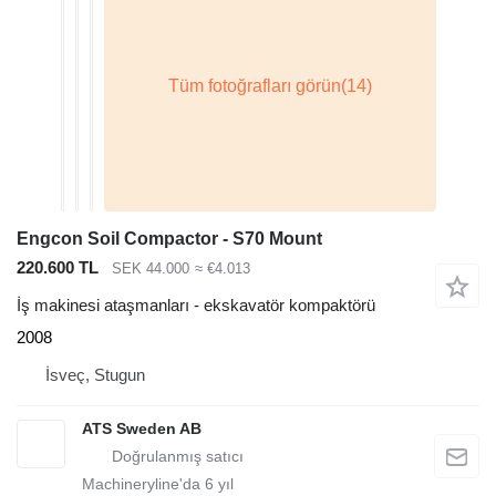
Engcon Soil Compactor - S70 Mount
220.600 TL
SEK 44.000
≈ €4.013
İş makinesi ataşmanları - ekskavatör kompaktörü
2008
İsveç, Stugun
ATS Sweden AB
Machineryline'da
6
yıl